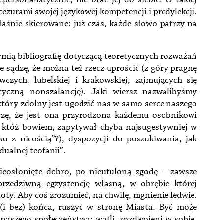
ersonalistycznie, nie brać jej do siebie. O takiej
 cezurami swojej językowej kompetencji i predylekcji.
łaśnie skierowane: już czas, każde słowo patrzy na
ymią bibliografię dotyczącą teoretycznych rozważań
Ale sądzę, że można też rzecz uprościć (z góry pragnę
wczych, lubelskiej i krakowskiej, zajmujących się
styczną nonszalancję). Jaki wiersz nazwalibyśmy
który zdolny jest ugodzić nas w samo serce naszego
ierzę, że jest ona przyrodzona każdemu osobnikowi
ej, któż bowiem, zapytywał chyba najsugestywniej w
z nicością”?), dyspozycji do poszukiwania, jak
dualnej teofanii”.
eosłonięte dobro, po nieutuloną zgodę – zawsze
rzedziwną egzystencję własną, w obrębie której
noty. Aby coś zrozumieć, na chwilę, mgnienie ledwie.
(i bez) końca, ruszyć w stronę Miasta. Być może
ć naszego społeczeństwa: wątli, rozdwojeni w sobie,