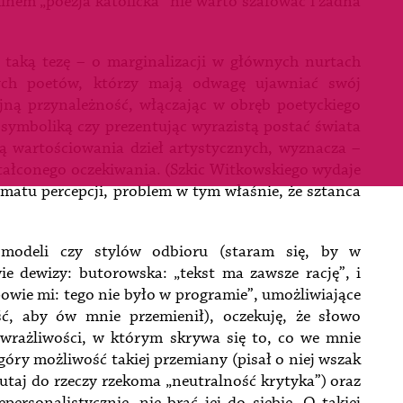
inem „poezja katolicka” nie warto szafować i żadna
 taką tezę – o marginalizacji w głównych nurtach
 tych poetów, którzy mają odwagę ujawniać swój
gijną przynależność, włączając w obręb poetyckiego
 symboliką czy prezentując wyrazistą postać świata
dą wartościowania dzieł artystycznych, wyznacza –
ałconego oczekiwania. (Szkic Witkowskiego wydaje
ematu percepcji, problem w tym właśnie, że sztanca
modeli czy stylów odbioru (staram się, by w
ie dewizy: butorowska: „tekst ma zawsze rację”, i
owie mi: tego nie było w programie”, umożliwiające
, aby ów mnie przemienił), oczekuję, że słowo
j wrażliwości, w którym skrywa się to, co we mnie
z góry możliwość takiej przemiany (pisał o niej wszak
utaj do rzeczy rzekoma „neutralność krytyka”) oraz