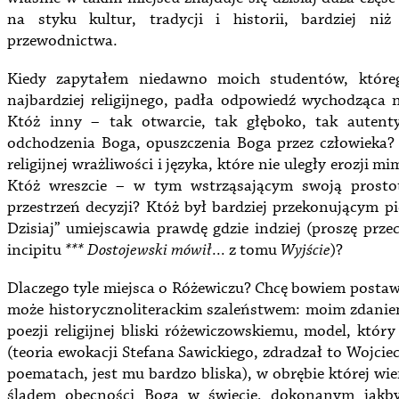
na styku kultur, tradycji i historii, bardziej ni
przewodnictwa.
Kiedy zapytałem niedawno moich studentów, które
najbardziej religijnego, padła odpowiedź wychodząca n
Któż inny – tak otwarcie, tak głęboko, tak autent
odchodzenia Boga, opuszczenia Boga przez człowieka?
religijnej wrażliwości i języka, które nie uległy erozji 
Któż wreszcie – w tym wstrząsającym swoją prostot
przestrzeń decyzji? Któż był bardziej przekonującym 
Dzisiaj” umiejscawia prawdę gdzie indziej (proszę prze
incipitu
*** Dostojewski mówił…
z tomu
Wyjście
)?
Dlaczego tyle miejsca o Różewiczu? Chcę bowiem postawi
może historycznoliterackim szaleństwem: moim zdanie
poezji religijnej bliski różewiczowskiemu, model, któr
(teoria ewokacji Stefana Sawickiego, zdradzał to Wojcie
poematach, jest mu bardzo bliska), w obrębie której w
śladem obecności Boga w świecie, dokonanym jakby