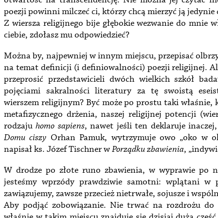
otwartość na transcendencję. Nie można jej czytać niep
poezji powinni milczeć ci, którzy chcą mierzyć ją jedynie
Z wiersza religijnego bije głębokie wezwanie do mnie w
ciebie, zdołasz mu odpowiedzieć?
Można by, najpewniej w innym miejscu, przepisać olbrz
na temat definicji (i definiowalności) poezji religijnej. 
przeprosić przedstawicieli dwóch wielkich szkół bada
pojęciami sakralności literatury za tę swoistą esei
wierszem religijnym? Być może po prostu taki właśnie, 
metafizycznego drżenia, naszej religijnej potencji (w
rodzaju
homo sapiens
, nawet jeśli ten deklaruje inacz
Domu ciszy
Orhan Pamuk, wytrzymuje owo „oko w oko 
napisał ks. Józef Tischner w
Porządku zbawienia
, „indywi
W drodze po złote runo zbawienia, w wyprawie po ni
jesteśmy wprzódy prawdziwie samotni: wplątani w p
zawiązujemy, zawsze przecież nietrwałe, sojusze i wspól
Aby podjąć zobowiązanie. Nie trwać na rozdrożu do 
właśnie w takim miejscu znajduje się dzisiaj duża częś