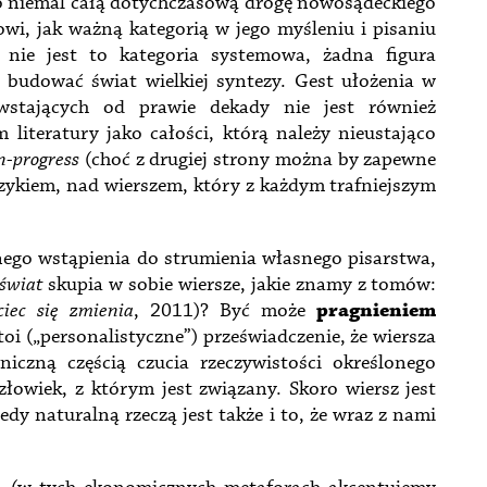
iemal całą dotychczasową drogę nowosądeckiego
wi, jak ważną kategorią w jego myśleniu i pisaniu
 nie jest to kategoria systemowa, żadna figura
y budować świat wielkiej syntezy. Gest ułożenia w
stających od prawie dekady nie jest również
literatury jako całości, którą należy nieustająco
n-progress
(choć z drugiej strony można by zapewne
językiem, nad wierszem, który z każdym trafniejszym
stąpienia do strumienia własnego pisarstwa,
świat
skupia w sobie wiersze, jakie znamy z tomów:
ciec się zmienia
, 2011)? Być może
pragnieniem
toi („personalistyczne”) przeświadczenie, że wiersza
iczną częścią czucia rzeczywistości określonego
złowiek, z którym jest związany. Skoro wiersz jest
y naturalną rzeczą jest także i to, że wraz z nami