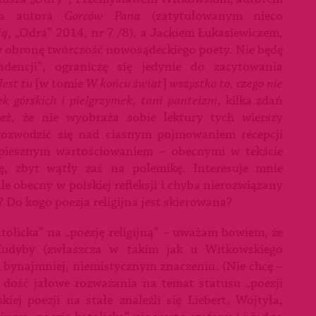
twa autora
Gorców Pana
(zatytułowanym nieco
łą
, „Odra” 2014, nr 7 /8), a Jackiem Łukasiewiczem,
w obronę twórczość nowosądeckiego poety. Nie będę
dencji”, ograniczę się jedynie do zacytowania
Jest tu
[w tomie
W końcu świat
]
wszystko to, czego nie
ek górskich i pielgrzymek, tani panteizm
, kilka zdań
ież, że nie wyobraża sobie lektury tych wierszy
 rozwodzić się nad ciasnym pojmowaniem recepcji
spiesznym wartościowaniem – obecnymi w tekście
ę, zbyt wątły zaś na polemikę. Interesuje mnie
e obecny w polskiej refleksji i chyba nierozwiązany
? Do kogo poezja religijna jest skierowana?
olicka” na „poezję religijną” – uważam bowiem, że
Kudyby (zwłaszcza w takim jak u Witkowskiego
o, bynajmniej, niemistycznym znaczeniu. (Nie chcę –
a dość jałowe rozważania na temat statusu „poezji
skiej poezji na stałe znaleźli się Liebert, Wojtyła,