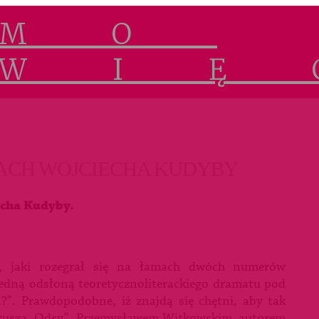
ZACH WOJCIECHA KUDYBY
echa Kudyby.
, jaki rozegrał się na łamach dwóch numerów
jedną odsłoną teoretycznoliterackiego dramatu pod
ka?”. Prawdopodobne, iż znajdą się chętni, aby tak
rkusza „Odry”, Przemysławem Witkowskim, autorem