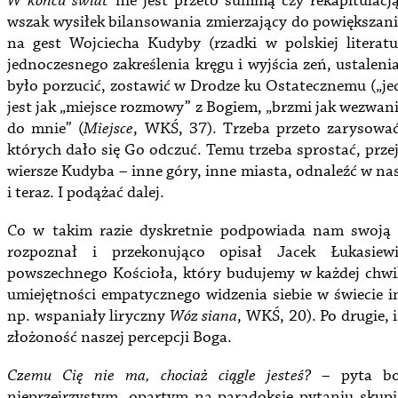
W końcu świat
nie jest przeto summą czy rekapitulac
wszak wysiłek bilansowania zmierzający do powiększan
na gest Wojciecha Kudyby (rzadki w polskiej literatu
jednoczesnego zakreślenia kręgu i wyjścia zeń, ustaleni
było porzucić, zostawić w Drodze ku Ostatecznemu („j
jest jak „miejsce rozmowy” z Bogiem, „brzmi jak wezwani
do mnie” (
Miejsce
, WKŚ, 37). Trzeba przeto zarysować
których dało się Go odczuć. Temu trzeba sprostać, prze
wiersze Kudyba – inne góry, inne miasta, odnaleźć w n
i teraz. I podążać dalej.
Co w takim razie dyskretnie podpowiada nam swoją 
rozpoznał i przekonująco opisał Jacek Łukasiewi
powszechnego Kościoła, który budujemy w każdej chwili
umiejętności empatycznego widzenia siebie w świecie i
np. wspaniały liryczny
Wóz siana
, WKŚ, 20). Po drugie,
złożoność naszej percepcji Boga.
Czemu Cię nie ma, chociaż ciągle jesteś?
– pyta bo
nieprzejrzystym, opartym na paradoksie pytaniu skupia