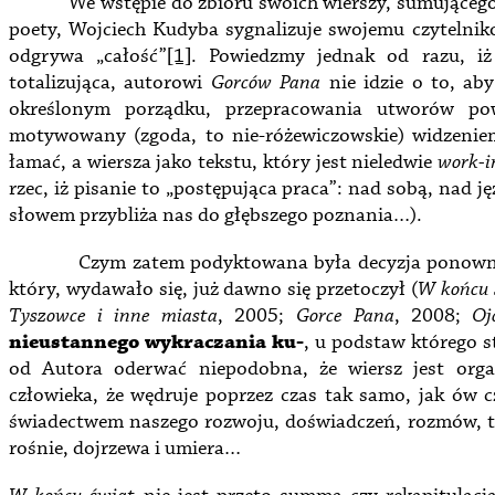
We wstępie do zbioru swoich wierszy, sumującego n
poety, Wojciech Kudyba sygnalizuje swojemu czytelniko
odgrywa „całość”
[1]
. Powiedzmy jednak od razu, iż
totalizująca, autorowi
Gorców Pana
nie idzie o to, ab
określonym porządku, przepracowania utworów pow
motywowany (zgoda, to nie-różewiczowskie) widzeniem 
łamać, a wiersza jako tekstu, który jest nieledwie
work-i
rzec, iż pisanie to „postępująca praca”: nad sobą, nad 
słowem przybliża nas do głębszego poznania…).
Czym zatem podyktowana była decyzja ponownego w
który, wydawało się, już dawno się przetoczył (
W końcu 
Tyszowce i inne miasta
, 2005;
Gorce Pana
, 2008;
Oj
nieustannego wykraczania ku-
, u podstaw którego s
od Autora oderwać niepodobna, że wiersz jest organ
człowieka, że wędruje poprzez czas tak samo, jak ów c
świadectwem naszego rozwoju, doświadczeń, rozmów, ted
rośnie, dojrzewa i umiera…