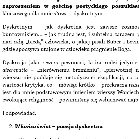
zaproszeniem w gościnę poetyckiego poszukiw
kluczowego dla mnie słowa – dyskretnym.
Dyskretnym – jak dyskretna jest zawsze rozmo
buntownikiem… – jak trudna jest, i subtelna zarazem, 
nad całą „biedą” człowieka, o jakiej pisali Buber i Le
gdzie spoczywa utajone w człowieku pragnienie Boga.
Dyskrecja jako rewers pewności, która rodzi jedynie
discrepatio
– „nierównemu brzmieniu”, „pierwotnej nie
wierszu nie poddaje się metodycznej eksplikacji, co
wartości krytyka, co – mówiąc krótko – przekracza nas
jest dla mnie podstawowym imieniem wierszy Wojciech
ewokujące religijność – powinniśmy się wsłuchiwać najba
I odpowiadać.
W końcu świat
– poezja dyskretna