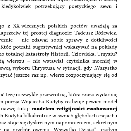
ż kiedykolwiek potrzebujący poetyckiego zewu i
go z XX-wiecznych polskich poetów uważają za
aprzeciw tej prostej diagnozie: Tadeusz Różewicz.
ycznie – nie zdawał sobie sprawy z dotkliwości
 Któż potrafił sugestywniej wskazywać na pokłady
mimo totalnej katastrofy Historii, Człowieka, Umysłu?
ą wierszu – nie wstawiał czytelnika mocniej w
piewcą wyboru Chrystusa w sytuacji, gdy „Wszystko
czytać jeszcze raz np. wiersz rozpoczynający się od
ć tezę niezwykle przewrotną, która zrazu wydać się
m poezja Wojciecha Kudyby realizuje pewien model
y nazwę tutaj:
modelem religijności ewokowanej
ch Kudyba kilkakrotnie w swoich głębokich esejach i
iersz staje się dyskretnym napomnieniem, sekretnym
 na przekór owemu „Wszystko Dzisiaj”, czułym