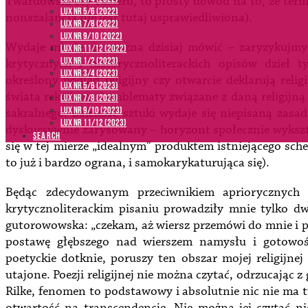
Twardowski czy Pasierb, to prosty dowód na to, że term
LUX NR 5/6 (2022)
nonszalancja nie jest tutaj usprawiedliwiona).
LUX NR 7/8 (2022)
LUX nr 9/10 (2022)
Wydaje mi się, że można dzisiaj mówić – zaryzykujmy
LUX NR 11/12 (2022)
LUX NR 1/2 (2023)
krytycznych i historycznoliterackich opisów dzieł
LUX NR 3/4 (2023)
określony pogląd religijny czy otwarcie deklarują reli
LUX NR 5/6 (2023)
świata rekwizyty i emblematy związane z daną religijną
LUX NR 7/8 (2023)
LUX NR 9/10 (2023)
sakralnego. Laickość sztuki wydaje się niepisaną zasa
LUX NR 11/12 (2023)
dyskursywnie zarysowany – horyzont społecznie wykszt
SEARCH
się w tej mierze „idealnym” produktem istniejącego sch
to już i bardzo ograna, i samokarykaturująca się).
Będąc zdecydowanym przeciwnikiem apriorycznych 
krytycznoliterackim pisaniu prowadziły mnie tylko dw
gutorowowska: „czekam, aż wiersz przemówi do mnie i p
postawę głębszego nad wierszem namysłu i gotowość
poetyckie dotknie, poruszy ten obszar mojej religijne
utajone. Poezji religijnej nie można czytać, odrzucając 
Rilke, fenomen to podstawowy i absolutnie nic nie ma t