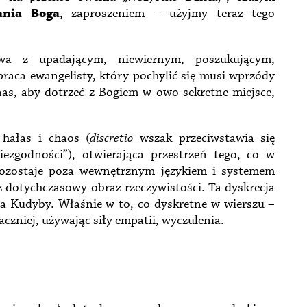
ania Boga
, zaproszeniem – użyjmy teraz tego
wa z upadającym, niewiernym, poszukującym,
praca ewangelisty, który pochylić się musi wprzódy
vinas, aby dotrzeć z Bogiem w owo sekretne miejsce,
 hałas i chaos (
discretio
wszak przeciwstawia się
zgodności”), otwierająca przestrzeń tego, co w
 pozostaje poza wewnętrznym językiem i systemem
z dotychczasowy obraz rzeczywistości. Ta dyskrecja
a Kudyby. Właśnie w to, co dyskretne w wierszu –
czniej, używając siły empatii, wyczulenia.