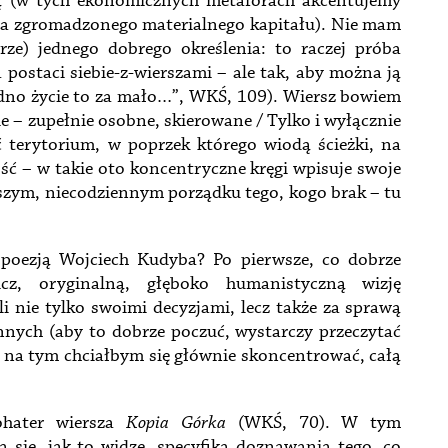
ją (w tych ekonomicznych metaforach akcentujemy
ia zgromadzonego materialnego kapitału). Nie mam
rze) jednego dobrego określenia: to raczej próba
a postaci siebie-z-wierszami – ale tak, aby można ją
edno życie to za mało…”, WKŚ, 109). Wiersz bowiem
e – zupełnie osobne, skierowane / Tylko i wyłącznie
 terytorium, w poprzek którego wiodą ścieżki, na
jść – w takie oto koncentryczne kręgi wpisuje swoje
aszym, niecodziennym porządku tego, kogo brak – tu
poezją Wojciech Kudyba? Po pierwsze, co dobrze
cz, oryginalną, głęboko humanistyczną wizję
 nie tylko swoimi decyzjami, lecz także za sprawą
nnych (aby to dobrze poczuć, wystarczy przeczytać
 i na tym chciałbym się głównie skoncentrować, całą
hater wiersza
Kopia Górka
(WKŚ, 70). W tym
 się, jak to widzę, specyfika doznawania tego, co