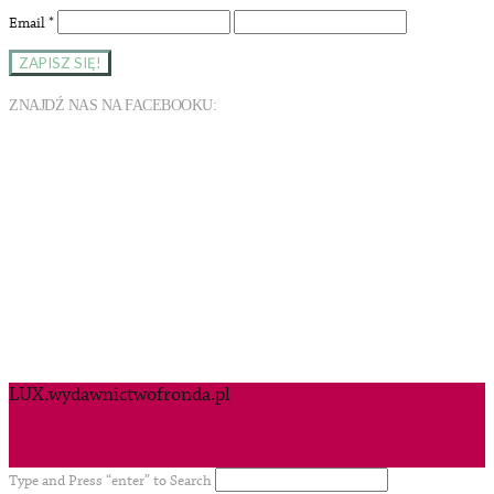
Email
*
ZNAJDŹ NAS NA FACEBOOKU:
LUX.wydawnictwofronda.pl
Type and Press “enter” to Search