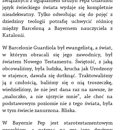
związanych z oglądaniem drużyn Pepa Guardioli
język świeckiego świata wydaje się kompletnie
nieadekwatny. Tylko odwołując się do pojęć z
dziedziny teologii potrafię uchwycić różnicę
między Barceloną a Bayernem nauczyciela z
Katalonii.
W Barcelonie Guardiola był ewangelistą, a świat,
w którym obracali się jego zawodnicy, był
światem Nowego Testamentu. Świętość, z jaką
obcowaliśmy, była ludzka, krucha jak Urodzony
w stajence, dawała się dotknąć. Traktowaliśmy
ją z czułością, baliśmy się o nią troszeczkę,
wiedzieliśmy, że nie jest dana raz na zawsze, że
„maluczko, a nie ujrzycie mnie”, ale choć na
podstawowym poziomie nie z tego świata, była
w tym świecie zanurzona. Bliska.
W Bayernie Pep jest starotestamentowym