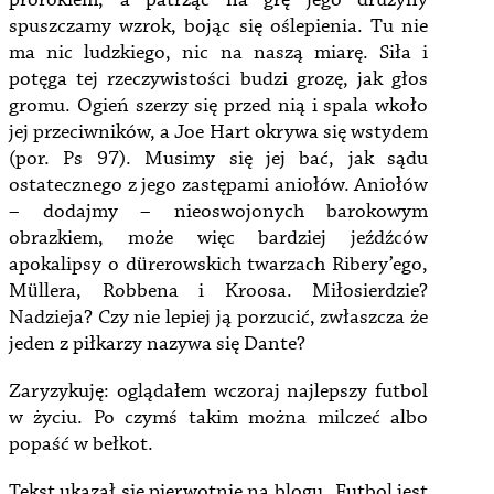
prorokiem, a patrząc na grę jego drużyny
spuszczamy wzrok, bojąc się oślepienia. Tu nie
ma nic ludzkiego, nic na naszą miarę. Siła i
potęga tej rzeczywistości budzi grozę, jak głos
gromu. Ogień szerzy się przed nią i spala wkoło
jej przeciwników, a Joe Hart okrywa się wstydem
(por. Ps 97). Musimy się jej bać, jak sądu
ostatecznego z jego zastępami aniołów. Aniołów
– dodajmy – nieoswojonych barokowym
obrazkiem, może więc bardziej jeźdźców
apokalipsy o dürerowskich twarzach Ribery’ego,
Müllera, Robbena i Kroosa. Miłosierdzie?
Nadzieja? Czy nie lepiej ją porzucić, zwłaszcza że
jeden z piłkarzy nazywa się Dante?
Zaryzykuję: oglądałem wczoraj najlepszy futbol
w życiu. Po czymś takim można milczeć albo
popaść w bełkot.
Tekst ukazał się pierwotnie na blogu „Futbol jest