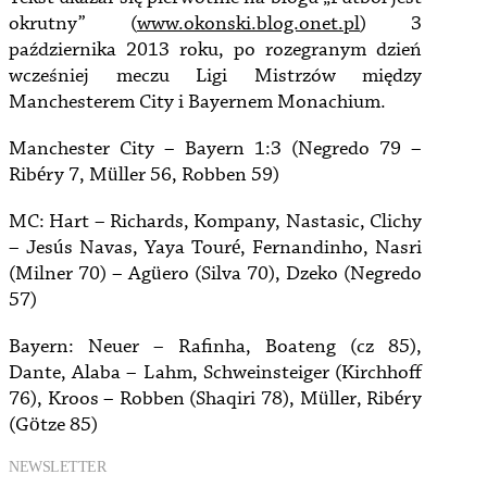
okrutny” (
www.okonski.blog.onet.pl
) 3
października 2013 roku, po rozegranym dzień
wcześniej meczu Ligi Mistrzów między
Manchesterem City i Bayernem Monachium.
Manchester City – Bayern 1:3 (Negredo 79 –
Ribéry 7, Müller 56, Robben 59)
MC: Hart – Richards, Kompany, Nastasic, Clichy
– Jesús Navas, Yaya Touré, Fernandinho, Nasri
(Milner 70) – Agüero (Silva 70), Dzeko (Negredo
57)
Bayern: Neuer – Rafinha, Boateng (cz 85),
Dante, Alaba – Lahm, Schweinsteiger (Kirchhoff
76), Kroos – Robben (Shaqiri 78), Müller, Ribéry
(Götze 85)
NEWSLETTER