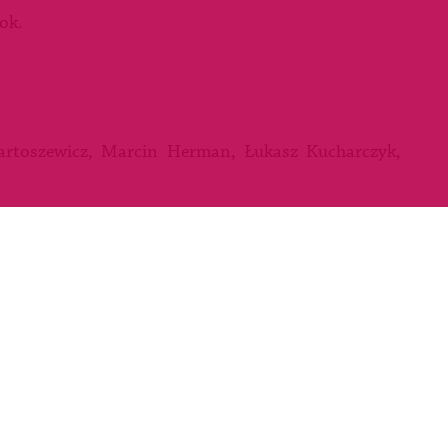
ok.
artoszewicz, Marcin Herman, Łukasz Kucharczyk,