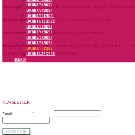
LUX NR 5/6 (2022)
Zarząd:
Jerzy Kopański (redaktor naczelny), Tomasz Kr
LUX NR 7/8 (2022)
LUX nr 9/10 (2022)
Redakcja:
Szymon Doliwa, Jarosław J. Żejmo.
LUX NR 11/12 (2022)
LUX NR 1/2 (2023)
Sekretarz pisma LUX:
Maciej Marchewicz
LUX NR 3/4 (2023)
LUX NR 5/6 (2023)
LUX NR 7/8 (2023)
Współpracownicy:
Krzysztof Bielecki, Monika G. B
LUX NR 9/10 (2023)
Anna Stępniak, Maciej Woźniak.
LUX NR 11/12 (2023)
SEARCH
NEWSLETTER
Email
*