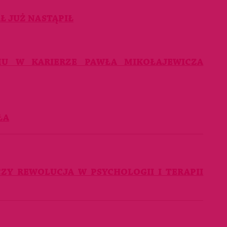
Ł JUŻ NASTĄPIŁ
MU W KARIERZE PAWŁA MIKOŁAJEWICZA
ŁA
ZY REWOLUCJA W PSYCHOLOGII I TERAPII