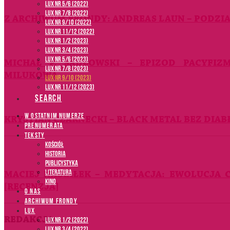
LUX NR 5/6 (2022)
LUX NR 7/8 (2022)
Z ARCHIWUM FRONDY: ANDREAS LAUN – PODZIA
LUX nr 9/10 (2022)
LUX NR 11/12 (2022)
LUX NR 1/2 (2023)
LUX NR 3/4 (2023)
LUX NR 5/6 (2023)
MICHAŁ P. SADŁOWSKI – EPIZOD PACYFIZ
LUX NR 7/8 (2023)
MILUKOWA
LUX NR 9/10 (2023)
LUX NR 11/12 (2023)
SEARCH
W OSTATNIM NUMERZE
KRYSTIAN CZARNECKI – BLACK METAL BEZ DIAB
PRENUMERATA
TEKSTY
Kościół
Historia
Publicystyka
Literatura
MACIEJ NABIAŁEK – MEDYTACJA: EWOLUCJA C
Kino
[RECENZJA]
O NAS
ARCHIWUM FRONDY
LUX
REDAKCJA:
LUX NR 1/2 (2022)
LUX NR 3/4 (2022)