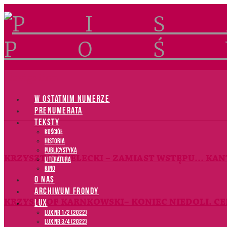
Navigation
W OSTATNIM NUMERZE
PRENUMERATA
TEKSTY
Kościół
Historia
Publicystyka
KRZYSZTOF BIELECKI – ZAMIAST WSTĘPU… KANT
Literatura
Kino
O NAS
ARCHIWUM FRONDY
KRZYSZTOF KARNKOWSKI– KONIEC NIEDOLI. CE
LUX
LUX NR 1/2 (2022)
LUX NR 3/4 (2022)