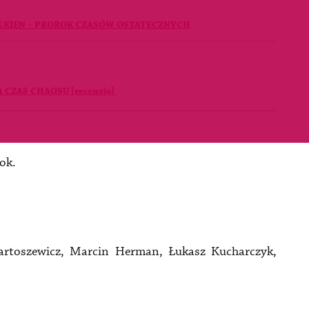
OLKIEN – PROROK CZASÓW OSTATECZNYCH
 CZAS CHAOSU [recenzja]
ok.
artoszewicz, Marcin Herman, Łukasz Kucharczyk,