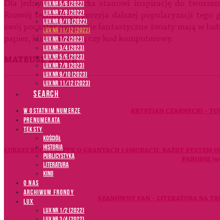
Dla jednych fantastyka stanowi inspirację do tworzen
LUX NR 5/6 (2022)
LUX NR 7/8 (2022)
Rozwój technologii sprzyja dalszej popularyzacji tego 
LUX nr 9/10 (2022)
swój początek wszystkie fantastyczne światy mają w ludz
LUX NR 11/12 (2022)
papier, kliszę filmową czy kod komputerowy.
LUX NR 1/2 (2023)
LUX NR 3/4 (2023)
LUX NR 5/6 (2023)
MATEUSZ DZIÓB
LUX NR 7/8 (2023)
LUX NR 9/10 (2023)
LUX NR 11/12 (2023)
SEARCH
W OSTATNIM NUMERZE
KRYSTIAN CZARNECKI – TO
PRENUMERATA
TEKSTY
Kościół
Historia
ŁUKASZ KUCHARCZYK O GRANTACH I SMOKACH: KAŻDY SYSTEM O
Publicystyka
PARODIĘ [w
Literatura
Kino
O NAS
ARCHIWUM FRONDY
SZANOWNY PAN – LITERATURA NA TR
LUX
LUX NR 1/2 (2022)
LUX NR 3/4 (2022)