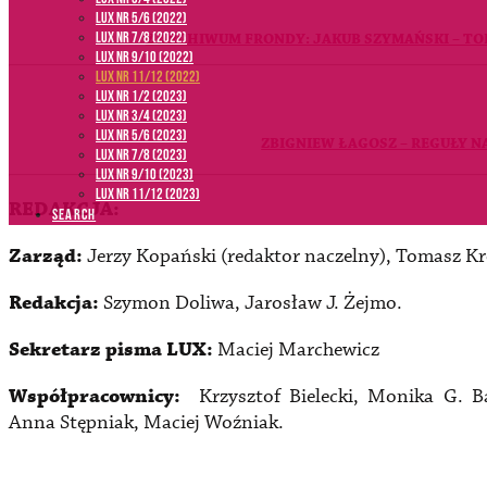
LUX NR 5/6 (2022)
LUX NR 7/8 (2022)
Z ARCHIWUM FRONDY: JAKUB SZYMAŃSKI – T
LUX nr 9/10 (2022)
LUX NR 11/12 (2022)
LUX NR 1/2 (2023)
LUX NR 3/4 (2023)
LUX NR 5/6 (2023)
ZBIGNIEW ŁAGOSZ – REGUŁY NA
LUX NR 7/8 (2023)
LUX NR 9/10 (2023)
LUX NR 11/12 (2023)
REDAKCJA:
SEARCH
Zarząd:
Jerzy Kopański (redaktor naczelny), Tomasz Kr
Redakcja:
Szymon Doliwa, Jarosław J. Żejmo.
Sekretarz pisma LUX:
Maciej Marchewicz
Współpracownicy:
Krzysztof Bielecki, Monika G. B
Anna Stępniak, Maciej Woźniak.