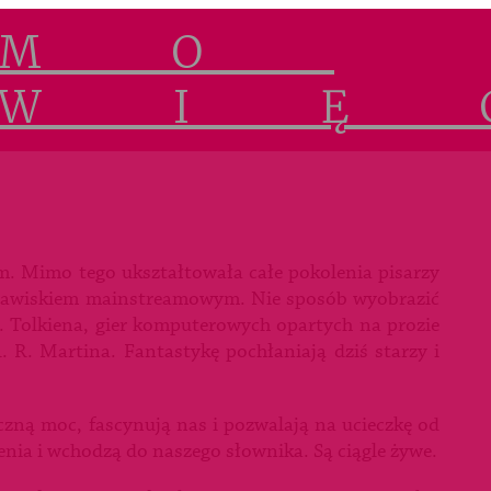
. Mimo tego ukształtowała całe pokolenia pisarzy
ię zjawiskiem mainstreamowym. Nie sposób wyobrazić
. R. Tolkiena, gier komputerowych opartych na prozie
. R. Martina. Fantastykę pochłaniają dziś starzy i
zną moc, fascynują nas i pozwalają na ucieczkę od
nia i wchodzą do naszego słownika. Są ciągle żywe.