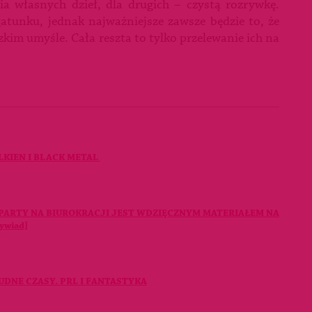
ia własnych dzieł, dla drugich – czystą rozrywkę.
gatunku, jednak najważniejsze zawsze będzie to, że
kim umyśle. Cała reszta to tylko przelewanie ich na
LKIEN I BLACK METAL
PARTY NA BIUROKRACJI JEST WDZIĘCZNYM MATERIAŁEM NA
ywiad]
UDNE CZASY. PRL I FANTASTYKA