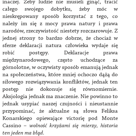
inaczej. Żeby ludzie nie musieli ginąć, tracić
całego swojego dobytku, żeby móc w
nieskrępowany sposób korzystać z tego, co
należy im się z mocy prawa natury i prawa
narodów, rzeczywistość niestety rozczarowuje. Z
jednej strony to bardzo dobrze, że chociaż w
sferze deklaracji natura człowieka wydaje się
robić postępy. Deklaracje prawa
międzynarodowego, często uchodzące za
górnolotne, w oczywisty sposób emanują jednak
na społeczeństwa, które mniej ochoczo dążą do
siłowego rozwiązywania konfliktów, jednak ten
postęp nie dokonuje się równomiernie.
Aksjologia jednak ma znaczenie. Nie powinno to
jednak usypiać naszej czujności i nieustannie
przypominać, że aktualne są słowa Feliksa
Konarskiego opiewające victorię pod Monte
Cassino –
wolność krzyżami się mierzy, historia
ten jeden ma błąd
.