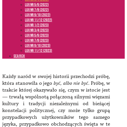
LUX NR 5/6 (2022)
LUX NR 7/8 (2022)
LUX nr 9/10 (2022)
LUX NR 11/12 (2022)
LUX NR 1/2 (2023)
LUX NR 3/4 (2023)
LUX NR 5/6 (2023)
LUX NR 7/8 (2023)
LUX NR 9/10 (2023)
LUX NR 11/12 (2023)
SEARCH
Każdy naród w swojej historii przechodzi próbę,
która stanowiła o jego
być, albo nie być
. Próbę, w
trakcie której okazywało się, czym w istocie jest
— trwałą wspólnotą połączoną silnymi więzami
kultury i tradycji niezależnymi od bieżącej
konstelacji politycznej, czy może tylko grupą
przypadkowych użytkowników tego samego
języka, przypadkowo obchodzących święta w te