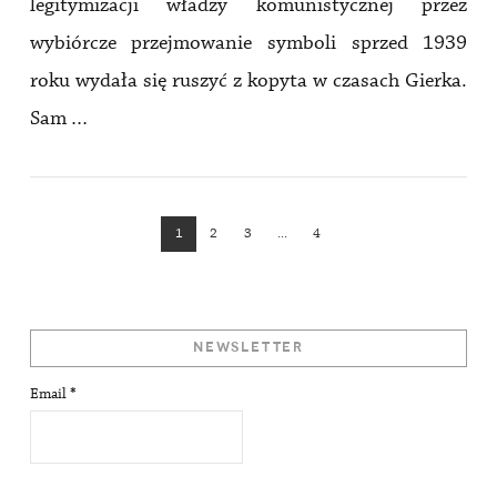
legitymizacji władzy komunistycznej przez
wybiórcze przejmowanie symboli sprzed 1939
roku wydała się ruszyć z kopyta w czasach Gierka.
Sam …
VIEW POST
1
2
3
...
4
NEWSLETTER
Email
*