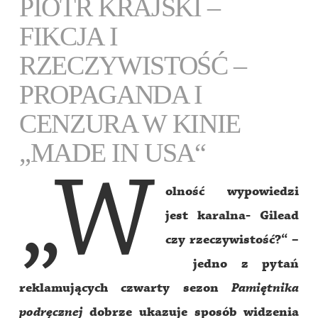
PIOTR KRAJSKI –
FIKCJA I
RZECZYWISTOŚĆ –
PROPAGANDA I
CENZURA W KINIE
„MADE IN USA“
„W
olność wypowiedzi
jest karalna- Gilead
czy rzeczywistość?“ –
jedno z pytań
reklamujących czwarty sezon
Pamiętnika
podręcznej
dobrze ukazuje sposób widzenia