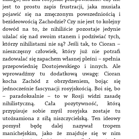
jest to prostu zapis frustracji, jaka musiała
pojawić się na zmęczonym powszedniością i
bezideowością Zachodzie? Czy nie jest to kolejny
dowód na to, że nihiliście pozostaje jedynie
użalać się nad swoim stanem i podziwiać tych,
którzy nihilistami nie są? Jeśli tak, to Cioran –
nieszczęsny człowiek, który już nie potrafi
zadowalać się zapachem własnej pleśni – spełnia
przepowiednię Dostojewskiego i innych. Ale
wprowadźmy tu dodatkową uwagę: Cioran
kocha Zachód z obrzydzeniem, bojąc się
jednocześnie fascynacji rosyjskością. Boi się, bo
– paradoksalnie – to w Rosji widzi zasadę
nihilistyczną. Cała pozytywność, którą
przypisuje sobie myśl rosyjska zostaje tu
utożsamiona z siłą niszczycielską. Ten ideowy
pomysł będę dalej nazywał tropem
manichejskim, jako że znajduje się w nim