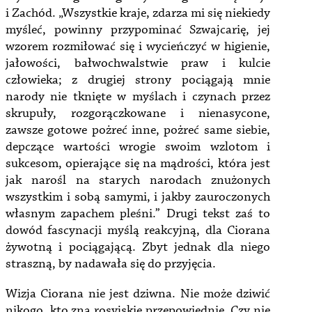
i Zachód. „Wszystkie kraje, zdarza mi się niekiedy
myśleć, powinny przypominać Szwajcarię, jej
wzorem rozmiłować się i wycieńczyć w higienie,
jałowości, bałwochwalstwie praw i kulcie
człowieka; z drugiej strony pociągają mnie
narody nie tknięte w myślach i czynach przez
skrupuły, rozgorączkowane i nienasycone,
zawsze gotowe pożreć inne, pożreć same siebie,
depczące wartości wrogie swoim wzlotom i
sukcesom, opierające się na mądrości, która jest
jak narośl na starych narodach znużonych
wszystkim i sobą samymi, i jakby zauroczonych
własnym zapachem pleśni.” Drugi tekst zaś to
dowód fascynacji myślą reakcyjną, dla Ciorana
żywotną i pociągającą. Zbyt jednak dla niego
straszną, by nadawała się do przyjęcia.
Wizja Ciorana nie jest dziwna. Nie może dziwić
nikogo, kto zna rosyjskie przepowiednie. Czy nie