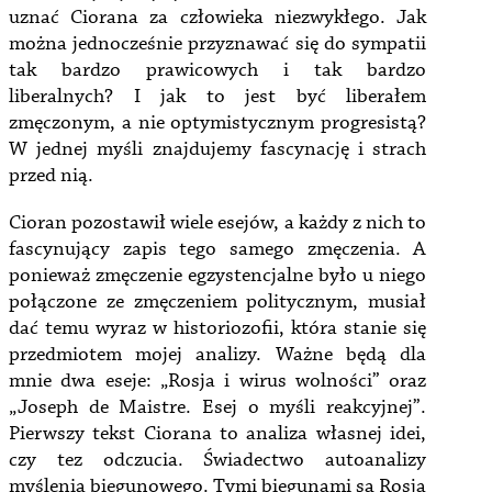
uznać Ciorana za człowieka niezwykłego. Jak
można jednocześnie przyznawać się do sympatii
tak bardzo prawicowych i tak bardzo
liberalnych? I jak to jest być liberałem
zmęczonym, a nie optymistycznym progresistą?
W jednej myśli znajdujemy fascynację i strach
przed nią.
Cioran pozostawił wiele esejów, a każdy z nich to
fascynujący zapis tego samego zmęczenia. A
ponieważ zmęczenie egzystencjalne było u niego
połączone ze zmęczeniem politycznym, musiał
dać temu wyraz w historiozofii, która stanie się
przedmiotem mojej analizy. Ważne będą dla
mnie dwa eseje: „Rosja i wirus wolności” oraz
„Joseph de Maistre. Esej o myśli reakcyjnej”.
Pierwszy tekst Ciorana to analiza własnej idei,
czy tez odczucia. Świadectwo autoanalizy
myślenia biegunowego. Tymi biegunami są Rosja