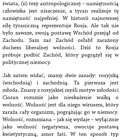
świata, (ii) tezy antropologicznej – namiętnością
człowieka jest niszczenie, a tyran realizuje tę
namiętność najpełniej. W historii najnowszej
siłę tyraniczną reprezentuje Rosja. Ale tak nie
było zawsze, swoją postawę Wschód przejął od
Zachodu. Sam zaś Zachód osłabł zarażony
duchem liberalnej wolności. Dziś to Rosja
próbuje podbić Zachód, który pogrążył się w
politycznej niemocy.
Jak zatem widać, mamy dwie zasady: rosyjską
(wschodnią) i zachodnią. Ta pierwsza jest
młoda. Znany z rosyjskiej myśli motyw młodości
Cioran rozumie jako nieskażenie walką o
wolność. Wolność jest dla niego wirusem, który
zaraża cały organizm, pogrążając go w niemocy.
Wolność, rozumiana – jak się wydaje – wyłącznie
jako wolność negatywna, owocuje postawą
kwietystyczną, amor fati. W ten sposób typ