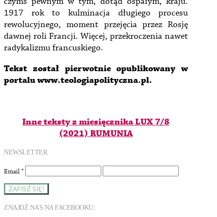
czymś pewnym w tym, dotąd ospałym, kraju.
1917 rok to kulminacja długiego procesu
rewolucyjnego, moment przejęcia przez Rosję
dawnej roli Francji. Więcej, przekroczenia nawet
radykalizmu francuskiego.
Tekst został pierwotnie opublikowany w
portalu www.teologiapolityczna.pl.
Inne teksty z miesięcznika LUX 7/8
(2021) RUMUNIA
NEWSLETTER
Email
*
ZNAJDŹ NAS NA FACEBOOKU: