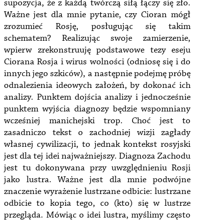
supozycja, że z każdą twórczą siłą łączy się zło.
Ważne jest dla mnie pytanie, czy Cioran mógł
zrozumieć Rosję, posługując się takim
schematem? Realizując swoje zamierzenie,
wpierw zrekonstruuję podstawowe tezy eseju
Ciorana Rosja i wirus wolności (odniosę się i do
innych jego szkiców), a następnie podejmę próbę
odnalezienia ideowych założeń, by dokonać ich
analizy. Punktem dojścia analizy i jednocześnie
punktem wyjścia diagnozy będzie wspomniany
wcześniej manichejski trop. Choć jest to
zasadniczo tekst o zachodniej wizji zagłady
własnej cywilizacji, to jednak kontekst rosyjski
jest dla tej idei najważniejszy. Diagnoza Zachodu
jest tu dokonywana przy uwzględnieniu Rosji
jako lustra. Ważne jest dla mnie podwójne
znaczenie wyrażenie lustrzane odbicie: lustrzane
odbicie to kopia tego, co (kto) się w lustrze
przegląda. Mówiąc o idei lustra, myślimy często