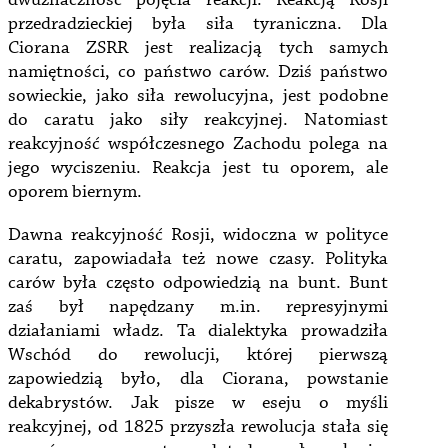
dwuznaczność pojęcia reakcji. Reakcją Rosji
przedradzieckiej była siła tyraniczna. Dla
Ciorana ZSRR jest realizacją tych samych
namiętności, co państwo carów. Dziś państwo
sowieckie, jako siła rewolucyjna, jest podobne
do caratu jako siły reakcyjnej. Natomiast
reakcyjność współczesnego Zachodu polega na
jego wyciszeniu. Reakcja jest tu oporem, ale
oporem biernym.
Dawna reakcyjność Rosji, widoczna w polityce
caratu, zapowiadała też nowe czasy. Polityka
carów była często odpowiedzią na bunt. Bunt
zaś był napędzany m.in. represyjnymi
działaniami władz. Ta dialektyka prowadziła
Wschód do rewolucji, której pierwszą
zapowiedzią było, dla Ciorana, powstanie
dekabrystów. Jak pisze w eseju o myśli
reakcyjnej, od 1825 przyszła rewolucja stała się