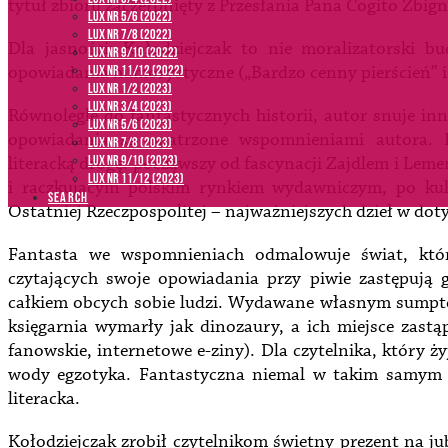
tytuł zbioru zaczerpnięty z Przesłania Pana Cogito Zbig
LUX NR 5/6 (2022)
LUX NR 7/8 (2022)
Dla jasności: Kołodziejczak to nie moralizatorski b
LUX nr 9/10 (2022)
opowiadania humorystyczne („Bardzo cenny pierścień” i
LUX NR 11/12 (2022)
LUX NR 1/2 (2023)
LUX NR 3/4 (2023)
Równolegle do fantastycznych historii, autor snuje inną
LUX NR 5/6 (2023)
opowiadania są opatrzone wspomnieniami autora. Ko
LUX NR 7/8 (2023)
LUX NR 9/10 (2023)
literacką drogę: począwszy od fascynacji Zajdlem i Le
LUX NR 11/12 (2023)
i raczkującym polskim rynkiem wydawniczym, po ku
SEARCH
Ostatniej Rzeczpospolitej – najważniejszych dzieł w dot
Fantasta we wspomnieniach odmalowuje świat, któ
czytających swoje opowiadania przy piwie zastępują 
całkiem obcych sobie ludzi. Wydawane własnym sumpt
księgarnia wymarły jak dinozaury, a ich miejsce zastą
fanowskie, internetowe e-ziny). Dla czytelnika, który żyj
wody egzotyka. Fantastyczna niemal w takim samym s
literacka.
Kołodziejczak zrobił czytelnikom świetny prezent na jub