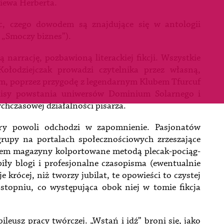
niewa Herberta.
uc, czego dowodem są znajdujące się w antologii
 „Smoczy biznes”).
 narrację, pozbawioną literackiej fikcji. Wszystkie
łodziejczak prowadzi czytelnika przez własną,
mem, poprzez przygodę z legendarnym Klubem Tfurcuf
lisy powstania uniwersów Dominium Solarnego i
ychczasowej działalności pisarza.
ry powoli odchodzi w zapomnienie. Pasjonatów
grupy na portalach społecznościowych zrzeszające
em magazyny kolportowane metodą plecak-pociąg-
piły blogi i profesjonalne czasopisma (ewentualnie
e krócej, niż tworzy jubilat, te opowieści to czystej
topniu, co występująca obok niej w tomie fikcja
ileusz pracy twórczej. „Wstań i idź” broni się, jako