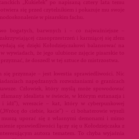
anckich „Kukiełek” po napisaną cztery lata temu
otwiera się przed czytelnikiem i pokazuje mu swoje
samodoskonalenie w pisarskim fachu.
owo bogatych, barwnych i – co najważniejsze –
zakrzywiającej czasoprzestrzeń i karmiącej się złem
 wydają się dzięki Kołodziejczakowi balansować na
w wywiadach, że jego ulubione zajęcie pisarskie to
przyznać, że doszedł w tej sztuce do mistrzostwa.
 się przyznaje – jest kwestia sprawiedliwości. Nic
wiadaniach napędzanych rozważaniami o granicach
iekawsze. Człowiek, który myślą może spowodować
 złamany idealista w świecie, w którym eutanazja i
i idź”), wreszcie – kat, który w cyberpunkowej
„Wrócę do ciebie, kacie”) – ci bohaterowie wyszli
ni, muszą uporać się z własnymi demonami i mimo
nienie sprawiedliwości łączy się u Kołodziejczaka z
interesującym autora tematem. To chyba wyjaśnia