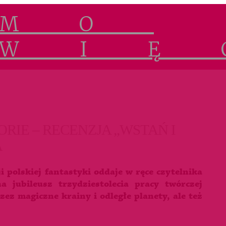
RIE – RECENZJA „WSTAŃ I
A
 polskiej fantastyki oddaje w ręce czytelnika
 jubileusz trzydziestolecia pracy twórczej
ez magiczne krainy i odległe planety, ale też