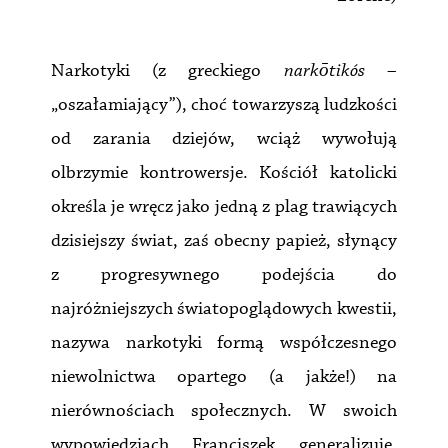
Narkotyki (z greckiego
narkōtikós
–
„oszałamiający”), choć towarzyszą ludzkości
od zarania dziejów, wciąż wywołują
olbrzymie kontrowersje. Kościół katolicki
określa je wręcz jako jedną z plag trawiących
dzisiejszy świat, zaś obecny papież, słynący
z progresywnego podejścia do
najróżniejszych światopoglądowych kwestii,
nazywa narkotyki formą współczesnego
niewolnictwa opartego (a jakże!) na
nierównościach społecznych. W swoich
wypowiedziach Franciszek generalizuje,