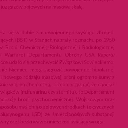
o już gazów bojowych na masową skalę.
ęła się w dobie zimnowojennego wyścigu zbrojeń.
ących (BST) w Stanach nabrały rozmachu po 1950
Broni Chemicznej; Biologicznej i Radiologicznej
ical Warfare) Departamentu Obrony USA
Raportu
 które udało się przechwycić Związkowi Sowieckiemu,
enie Niemiec, mogą zagrozić powojennej bipolarnej
ji nowego rodzaju masowej broni ogromne sumy z
ie w broń chemiczną. Trzeba przyznać, że chociaż
wiązków (m.in. sarinu czy sternitu), to Departament
odukcję broni psychochemicznej. Wojskowym oraz
sposobu myślenia o bojowych środkach toksycznych
 halucynogenu LSD) ze śmiercionośnych substancji
downy oręż bezkrwawo unieszkodliwiający wroga.