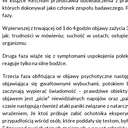
W książce Ketchum przedstawia doświadczenia z pr
których dokonywał jako członek zespołu badawczego. Pod
fazy.
W pierwszej z trwającej od 1 do 4 godzin objawy zażycia 
jak: trudności w mówieniu; suchość w ustach; osłup
organizmu.
Druga faza wiąże się z symptomami uspokojenia polek
reaguje tylko na silne bodźce.
Trzecia faza obfitująca w objawy psychotyczne nast
objawiająca się gwałtownymi wybuchami, potokiem b
zaczynają wypierać świadomość – prawdziwe obiekty
objawem jest „picie” niewidzialnych napojów oraz „
czasie następują również ataki paniki związane z natar
wrażeniem, że ktoś próbuje zabić ochotnika ekspery
przypadłością wśród osób, które poddały się testom, by