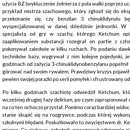
użycia BZ (wykluczenie żołnierza z pola walki poprzez u
przykład mistrza szachowego, który zgłosił się do ek
przekonanie się, czy benzilan 3 chinuklidynylu b
wyspecjalizowanej w danej dziedzinie jednostki. 
specjalistą od gry w szachy, którego Ketchum opis
zaaplikowaniem substancji rozegrał on partie z cz
pokonywał zaledwie w kilku ruchach. Po podaniu dawk
techników bazy, wygrywał z nim kolejne pojedynki, je
godzinach od zażycia 3-chinuklidynobenzylanu popełnił
górować nad swoim rywalem. Prawdziwy kryzys pojawił s
pewien swojej porażki po serii pomyłek i sfrustrowany 
Po kilku godzinach szachistę odwiedził Ketchum, k
wcześniej drugiej fazy delirium, po czym zaproponował
na co ten ochoczo przystał. Pomimo coraz bardziej wido
stanie skupić się na rozgrywce, podczas której wykon
szkolnymi błędami. Poskutkowało to zwycięstwem dr. Ke
mierne. Co ciekawe, ochotnik zareagował odmiennie niż