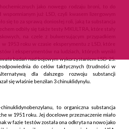
ychochemicznych jako nowego rodzaju broni, to do
d wspomnianym już LSD, czyli kwasem lizergowym
 się to za sprawą doniosłej roli, jaką ta substancja
 echem odbiły się także testy MKULTRA, które stały
spiskowych, na czele z bulwersującym przypadkiem
ął w 1953 roku w czasie eksperymentu z LSD, które
stów i eksperymentów na ludziach, których wyniki
tawała badań nad bojowym wykorzystaniem LSD-25.
ieodpowiednia do celów taktycznych (trudności w
lternatywą dla dalszego rozwoju substancji
ł się właśnie benzilan 3 chinuklidynylu.
chinuklidynobenzylanu, to organiczna substancja
e w 1951 roku. Jej docelowe przeznaczenie miało
k w fazie testów została ona odkryta na nowo jako