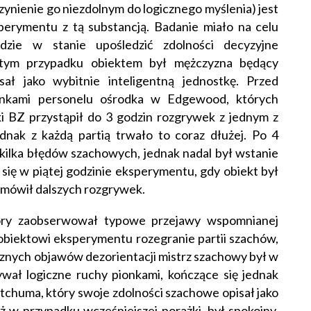
czynienie go niezdolnym do logicznego myślenia) jest
sperymentu z tą substancją. Badanie miało na celu
ędzie w stanie upośledzić zdolności decyzyjne
W tym przypadku obiektem był mężczyzna będący
ał jako wybitnie inteligentną jednostkę. Przed
łonkami personelu ośrodka w Edgewood, których
i BZ przystąpił do 3 godzin rozgrywek z jednym z
dnak z każdą partią trwało to coraz dłużej. Po 4
 kilka błędów szachowych, jednak nadal był wstanie
ię w piątej godzinie eksperymentu, gdy obiekt był
odmówił dalszych rozgrywek.
tóry zaobserwował typowe przejawy wspomnianej
 obiektowi eksperymentu rozegranie partii szachów,
cznych objawów dezorientacji mistrz szachowy był w
ywał logiczne ruchy pionkami, kończące się jednak
tchuma, który swoje zdolności szachowe opisał jako
 w przypadku wcześniejszej porażki, był spokojny,