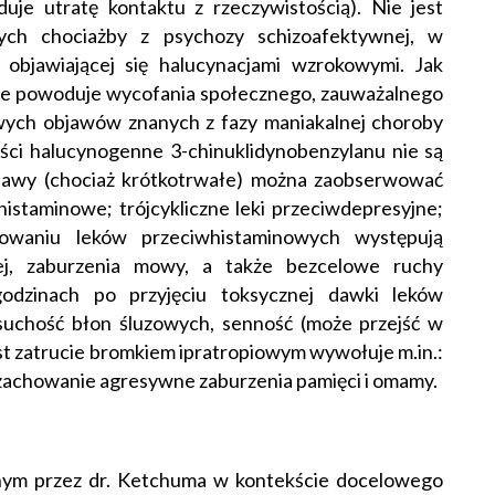
je utratę kontaktu z rzeczywistością). Nie jest
ch chociażby z psychozy schizoafektywnej, w
objawiającej się halucynacjami wzrokowymi. Jak
ie powoduje wycofania społecznego, zauważalnego
owych objawów znanych z fazy maniakalnej choroby
ści halucynogenne 3-chinuklidynobenzylanu nie są
jawy (chociaż krótkotrwałe) można zaobserwować
histaminowe; trójcykliczne leki przeciwdepresyjne;
kowaniu leków przeciwhistaminowych występują
kiej, zaburzenia mowy, a także bezcelowe ruchy
dzinach po przyjęciu toksycznej dawki leków
suchość błon śluzowych, senność (może przejść w
st zatrucie bromkiem ipratropiowym wywołuje m.in.:
, zachowanie agresywne zaburzenia pamięci i omamy.
ym przez dr. Ketchuma w kontekście docelowego