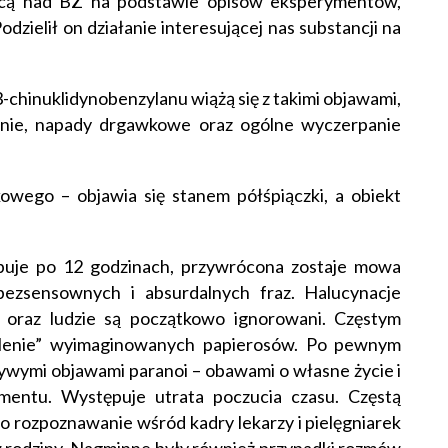
acą nad BZ na podstawie opisów eksperymentów,
zielił on działanie interesującej nas substancji na
3-chinuklidynobenzylanu wiążą się z takimi objawami,
ienie, napady drgawkowe
oraz ogólne wyczerpanie
owego – objawia się stanem półśpiączki, a obiekt
ępuje po 12 godzinach, przywrócona zostaje mowa
ezsensownych i absurdalnych fraz. Halucynacje
 oraz ludzie są początkowo ignorowani. Częstym
palenie” wyimaginowanych papierosów. Po pewnym
czywymi objawami paranoi – obawami o własne życie i
mentu. Występuje utrata poczucia czasu. Częstą
ło rozpoznawanie wśród kadry lekarzy i pielęgniarek