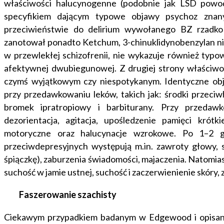
właściwości halucynogenne (podobnie jak LSD powodu
specyfikiem dającym typowe objawy psychoz znany
przeciwieństwie do delirium wywołanego BZ rzadko 
zanotował ponadto Ketchum, 3-chinuklidynobenzylan n
w przewlekłej schizofrenii, nie wykazuje również typ
afektywnej dwubiegunowej. Z drugiej strony właściwo
czymś wyjątkowym czy niespotykanym. Identyczne ob
przy przedawkowaniu leków, takich jak: środki przeciw
bromek ipratropiowy i barbiturany. Przy przedaw
dezorientacja, agitacja, upośledzenie pamięci krót
motoryczne oraz halucynacje wzrokowe. Po 1–2 go
przeciwdepresyjnych występują m.in. zawroty głowy, 
śpiączkę), zaburzenia świadomości, majaczenia. Natomia
suchość w jamie ustnej, suchość i zaczerwienienie skóry
Faszerowanie szachisty
Ciekawym przypadkiem badanym w Edgewood i opisan