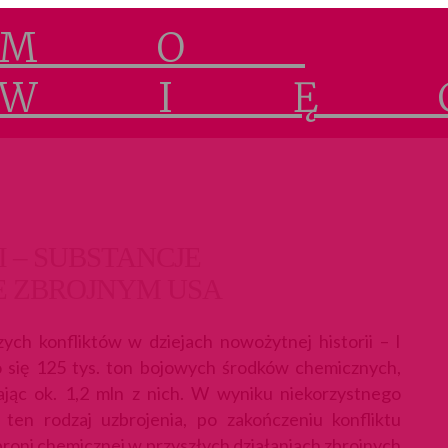
 – SUBSTANCJE
E ZBROJNYM USA
ych konfliktów w dziejach nowożytnej historii – I
 się 125 tys. ton bojowych środków chemicznych,
zając ok. 1,2 mln z nich. W wyniku niekorzystnego
ten rodzaj uzbrojenia, po zakończeniu konfliktu
broni chemicznej w przyszłych działaniach zbrojnych