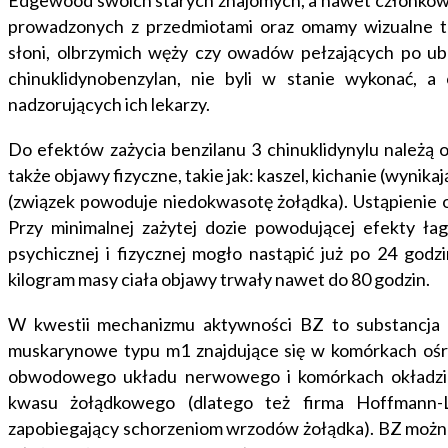
Edgewood swoich starych znajomych, a nawet członków
prowadzonych z przedmiotami oraz omamy wizualne ta
słoni, olbrzymich węży czy owadów pełzających po ub
chinuklidynobenzylan, nie byli w stanie wykonać, 
nadzorujących ich lekarzy.
Do efektów zażycia benzilanu 3 chinuklidynylu należ
także objawy fizyczne, takie jak: kaszel, kichanie (wynika
(związek powoduje niedokwasotę żołądka). Ustąpienie o
Przy minimalnej zażytej dozie powodującej efekty ła
psychicznej i fizycznej mogło nastąpić już po 24 god
kilogram masy ciała objawy trwały nawet do 80 godzin.
W kwestii mechanizmu aktywności BZ to substancja ta
muskarynowe typu m1 znajdujące się w komórkach oś
obwodowego układu nerwowego i komórkach okładzin
kwasu żołądkowego (dlatego też firma Hoffmann-
zapobiegający schorzeniom wrzodów żołądka). BZ można 