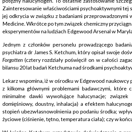
potężny halucynogen. To ostatnie zastosowanie szczeg
Zainteresowanie właściwościami psychoaktywnymi tej su
jej odkrycia w związku z badaniami przeprowadzonymi w
Medicine. Wkrótce po tym związek chemiczny przyciąg
eksperymentów na ludziach Edgewood Arsenal w Maryla
Jednym z członków personelu prowadzącego badani
psychiatra dr James S. Ketchum, który opisał swoje doś
Forgotten
(cztery rozdziały poświęcił on w całości zaga
bilansu 20 lat badań Ketchuma nad środkami psychoakt
Lekarz wspomina, iż w ośrodku w Edgewood naukowcy pr
z kilkoma głównymi problemami badawczymi, które chci
minimalne dawki wywołujące halucynacje; związek 
domięśniowy, doustny, inhalacja) a efektem halucyn
stopień ubezwłasnowolnienia po podaniu środka; wpł
życiowe (ciśnienie, tętno, temperatura ciała); czy w końc