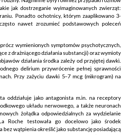
 rodziny. Nagminne były również przypadki rozmów
kie jak dostrzeganie wyimaginowanych zwierząt:
raniu. Ponadto ochotnicy, którym zaaplikowano 3-
a często nawet zrozumieć podstawowych poleceń
ą oprócz wymienionych symptomów psychotycznych,
jące z drażniącego działania substancji) oraz wymioty
bjawów działania środka zależy od przyjętej dawki.
godnego delirium przywrócenie pełnej sprawności
zinach. Przy zażyciu dawki 5–7 mcg (mikrogram) na
 oddziałuje jako antagonista m.in. na receptory
rodkowego układu nerwowego, a także neuronach
owych żołądka odpowiedzialnych za wydzielanie
La Roche testowała go docelowo jako środek
bez wątpienia określić jako substancję posiadającą