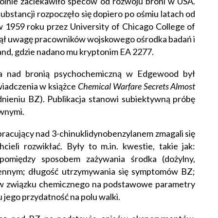
ólnie zaciekawiło speców od rozwoju broni w USA.
bstancji rozpoczęło się dopiero po ośmiu latach od
 1959 roku przez University of Chicago College of
nął uwagę pracowników wojskowego ośrodka badań i
nd, gdzie nadano mu kryptonim EA 2277.
a nad bronią psychochemiczną w Edgewood był
wiadczenia w książce
Chemical Warfare Secrets Almost
dnieniu BZ). Publikacja stanowi subiektywną próbę
ywnymi.
acujący nad 3-chinuklidynobenzylanem zmagali się
eli rozwikłać. Były to m.in. kwestie, takie jak:
pomiędzy sposobem zażywania środka (dożylny,
ogennym; długość utrzymywania się symptomów BZ;
yw związku chemicznego na podstawowe parametry
u jego przydatność na polu walki.