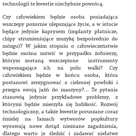
technologii te kwestie niechybnie powrócą.
Czy człowiekiem będzie osoba posiadająca
wszczepy pozornie ulepszające życie, a w istocie
będące jedynie kaprysem (implanty płatnicze,
chipy strumieniujące muzykę bezpośrednio do
mózgu)? W jakim stopniu o człowieczeństwie
będzie można mówić w przypadku żołnierzy,
którym zostaną wszczepione instrumenty
wspomagające ich na polu walki? Czy
człowiekiem będzie w końcu osoba, która
postanowi zrezygnować z cielesnej powłoki i
przegra swoją jaźń do maszyny?… Te pytania
stanowią jedynie przykładowe problemy, z
którymi będzie mierzyła się ludzkość. Rozwój
technologiczny, a także kwestie poruszane coraz
śmielej na łamach wytworów popkultury
wysuwają nowe dotąd nieznane zagadnienia,
dlatego warto je śledzić i zadawać niełatwe