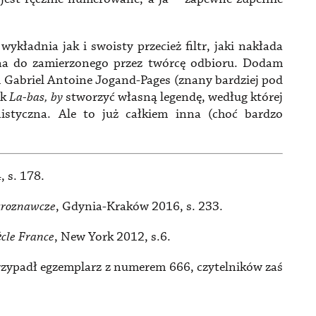
ykładnia jak i swoisty przecież filtr, jaki nakłada
tna do zamierzonego przez twórcę odbioru. Dodam
ph Gabriel Antoine Jogand-Pages (znany bardziej pod
ęk
La-bas, by
stworzyć własną legendę, według której
istyczna. Ale to już całkiem inna (choć bardzo
 s. 178.
uroznawcze
, Gdynia-Kraków 2016, s. 233.
ècle France
, New York 2012, s.6.
zypadł egzemplarz z numerem 666, czytelników zaś