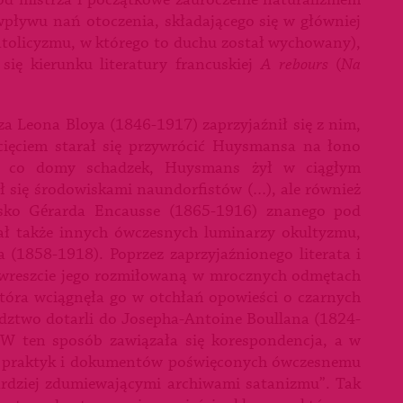
 od mistrza i początkowe zauroczenie naturalizmem
pływu nań otoczenia, składającego się w główniej
 katolicyzmu, w którego to duchu został wychowany),
się kierunku literatury francuskiej
A rebours
(
Na
za Leona Bloya (1846-1917) zaprzyjaźnił się z nim,
cięciem starał się przywrócić Huysmansa na łono
ry, co domy schadzek, Huysmans żył w ciągłym
ał się środowiskami naundorfistów (…), ale również
sko Gérarda Encausse (1865-1916) znanego pod
 także innych ówczesnych luminarzy okultyzmu,
 (1858-1918). Poprzez zaprzyjaźnionego literata i
wreszcie jego rozmiłowaną w mrocznych odmętach
tóra wciągnęła go w otchłań opowieści o czarnych
edztwo dotarli do Josepha-Antoine Boullana (1824-
 W ten sposób zawiązała się korespondencja, a w
h praktyk i dokumentów poświęconych ówczesnemu
ardziej zdumiewającymi archiwami satanizmu”. Tak