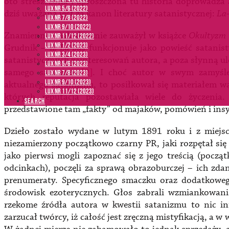
oto streszczona i uproszczona tu historia doprowadza 
LUX NR 5/6 (2022)
dziś uważana jest za kanon literatury satanistycznej:
La
LUX NR 7/8 (2022)
LUX nr 9/10 (2022)
Znamienne – jak słusznie zauważył w książce
Okultyzm 
LUX NR 11/12 (2022)
LUX NR 1/2 (2023)
Grudnik –
iż
La-bas
funkcjonuje jako powieść satanis
LUX NR 3/4 (2023)
satanistycznych zainteresowań autora, a poza słynną ul
LUX NR 5/6 (2023)
samego satanizmu
[2]
. I choć autor w swym zamyśle
LUX NR 7/8 (2023)
LUX NR 9/10 (2023)
aktualnego satanizmu, to posiłkował się materiałem w
LUX NR 11/12 (2023)
których reputacja pozostawiała wiele do życzenia
SEARCH
przedstawione tam „fakty” od majaków, pomówień i insy
Dzieło zostało wydane w lutym 1891 roku i z miejsc
niezamierzony początkowo czarny PR, jaki rozpętał się 
jako pierwsi mogli zapoznać się z jego treścią (poc
odcinkach), poczęli za sprawą obrazoburczej – ich zd
prenumeraty. Specyficznego smaczku oraz dodatkoweg
środowisk ezoterycznych. Głos zabrali wzmiankowani 
rzekome źródła autora w kwestii satanizmu to nic inn
zarzucał twórcy, iż całość jest zręczną mistyfikacją, a 