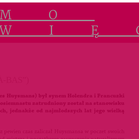
À-BAS”)
es Huysmans) był synem Holendra i Francuzki
 osiemnastu zatrudniony został na stanowisku
, jednakże od najmłodszych lat jego wielką
z pewien czas zaliczał Huysmansa w poczet swoich