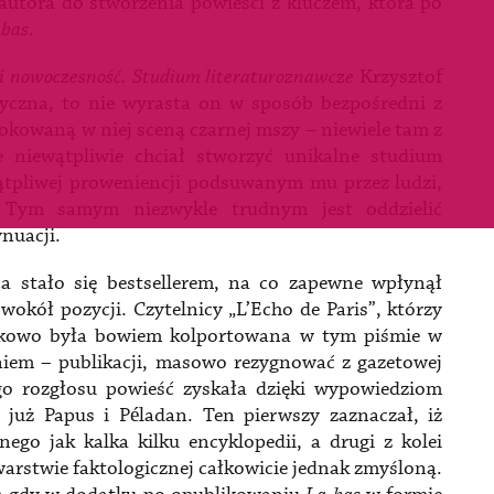
autora do stworzenia powieści z kluczem, która po
-bas
.
i nowoczesność. Studium literaturoznawcze
Krzysztof
tyczna, to nie wyrasta on w sposób bezpośredni z
okowaną w niej sceną czarnej mszy – niewiele tam z
 niewątpliwie chciał stworzyć unikalne studium
ątpliwej proweniencji podsuwanym mu przez ludzi,
. Tym samym niezwykle trudnym jest oddzielić
nuacji.
a stało się bestsellerem, na co zapewne wpłynął
wokół pozycji. Czytelnicy „L’Echo de Paris”, którzy
zątkowo była bowiem kolportowana w tym piśmie w
aniem – publikacji, masowo rezygnować z gazetowej
o rozgłosu powieść zyskała dzięki wypowiedziom
już Papus i Péladan. Ten pierwszy zaznaczał, iż
ego jak kalka kilku encyklopedii, a drugi z kolei
w warstwie faktologicznej całkowicie jednak zmyśloną.