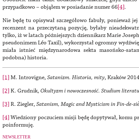
przypadkowo – objąłem w posiadanie numer 66
[4]
.
Nie będę tu opisywał szczegółowo fabuły, ponieważ jej w
recenzent na przeczytaną pozycję, byłaby nieadekwa
tylko, iż w latach późniejszych dziennikarz Marie Jose
pseudonimem Léo Taxil), wykorzystał ogromny wydźwi
miała istnieć międzynarodowa sekta masońsko-satan
podobna) historia.
[1]
M. Introvigne,
Satanizm. Historia, mity
, Kraków 2014,
[2]
K. Grudnik,
Okultyzm i nowoczesność. Studium literat
[3]
R. Ziegler,
Satanism, Magic and Mysticism in Fin-de-si
[4]
Wiedziony poczuciem misji będę dopytywał, komu pr
poinformuję.
NEWSLETTER