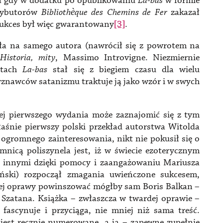
 a gdy w dodatku po opublikowaniu
La-bas
w formie
trybutorów
Bibliothèque des Chemins de Fer
zakazał
Sukces był więc gwarantowany
[3]
.
ała na samego autora (nawrócił się z powrotem na
Historia, mity
, Massimo Introvigne. Niezmiernie
rtach
La-bas
stał się z biegiem czasu dla wielu
wyznawców satanizmu traktuje ją jako wzór i w swych
jej pierwszego wydania może zaznajomić się z tym
aśnie pierwszy polski przekład autorstwa Witolda
o ogromnego zainteresowania, nikt nie pokusił się o
nicą poliszynela jest, iż w świecie ezoterycznym
zy innymi dzięki pomocy i zaangażowaniu Mariusza
iński) rozpoczął zmagania uwieńczone sukcesem,
nej oprawy powinszować mógłby sam Boris Balkan –
Szatana. Książka – zwłaszcza w twardej oprawie –
fascynuje i przyciąga, nie mniej niż sama treść.
jest ręcznie numerowane, a ja – zapewne zupełnie