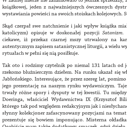
W żadnej mierze nie zahamowało to jednak sprzedaży,
książkowej, jeden z najważniejszych ówczesnych dys
wystawiania powieści na swoich stoiskach kolejowych. 
Skąd czerpał swe natchnienie i jaki wpływ książka mi
katolicyzm) opisuje w doskonałej pozycji
Satanizm. 
ciekawe, iż przekaz czarnej mszy utrwalony na ka
autentycznym zapisem satanistycznej liturgii, a wielu 
rytuałach w pełni się nią posiłkuje.
Tak oto i rodzimy czytelnik po niemal 131 latach od 
rzekomo bluźnierczym dziełem. Na runku ukazał się wł
Jabłońskiego. Interesujące, że przez szereg lat, pomim
jego prezentację na naszym rynku wydawniczym. Tajem
trwały różne spory i dysputy w tej kwestii. Tu międ
Doeringa, właściciel Wydawnictwa IX (Krzysztof Bil
którego tak pod względem redakcyjnym jak i niesłycha
słynny kolekcjoner zafascynowany pozycjami na temat 
prezentuje się bowiem imponująco. Misterna okładka 
Osobiście mam także dodatkowy smaczek, gdyż dzieło 