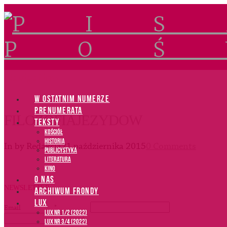
Navigation
W OSTATNIM NUMERZE
PRENUMERATA
FILOZOFIAJEZYDOW
TEKSTY
Kościół
Historia
In by Redakcja
21 października 2015
0 Comments
Publicystyka
Literatura
Kino
O NAS
NEWSLETTER
ARCHIWUM FRONDY
LUX
Email
*
LUX NR 1/2 (2022)
LUX NR 3/4 (2022)