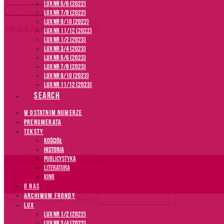
LUX NR 5/6 (2022)
LUX NR 7/8 (2022)
LUX nr 9/10 (2022)
ZNAJDŹ NAS NA FACEBOOKU:
LUX NR 11/12 (2022)
LUX NR 1/2 (2023)
LUX NR 3/4 (2023)
LUX NR 5/6 (2023)
LUX NR 7/8 (2023)
LUX NR 9/10 (2023)
LUX NR 11/12 (2023)
SEARCH
W OSTATNIM NUMERZE
PRENUMERATA
TEKSTY
Kościół
Historia
Publicystyka
LUX.wydawnictwofronda.pl
Literatura
Kino
O NAS
ARCHIWUM FRONDY
Type and Press “enter” to Search
LUX
LUX NR 1/2 (2022)
LUX NR 3/4 (2022)