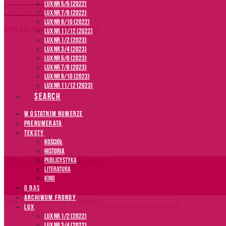
LUX NR 5/6 (2022)
LUX NR 7/8 (2022)
LUX nr 9/10 (2022)
ZNAJDŹ NAS NA FACEBOOKU:
LUX NR 11/12 (2022)
LUX NR 1/2 (2023)
LUX NR 3/4 (2023)
LUX NR 5/6 (2023)
LUX NR 7/8 (2023)
LUX NR 9/10 (2023)
LUX NR 11/12 (2023)
SEARCH
W OSTATNIM NUMERZE
PRENUMERATA
TEKSTY
Kościół
Historia
Publicystyka
LUX.wydawnictwofronda.pl
Literatura
Kino
O NAS
ARCHIWUM FRONDY
Type and Press “enter” to Search
LUX
LUX NR 1/2 (2022)
LUX NR 3/4 (2022)