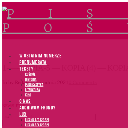
Navigation
W OSTATNIM NUMERZE
PRENUMERATA
1-—-KOPIA-5 — KOPIA (4) — KOPI
TEKSTY
Kościół
Historia
In by Redakcja
7 grudnia 2021
0 Comments
Publicystyka
Literatura
Kino
O NAS
NEWSLETTER
ARCHIWUM FRONDY
LUX
Email
*
LUX NR 1/2 (2022)
LUX NR 3/4 (2022)