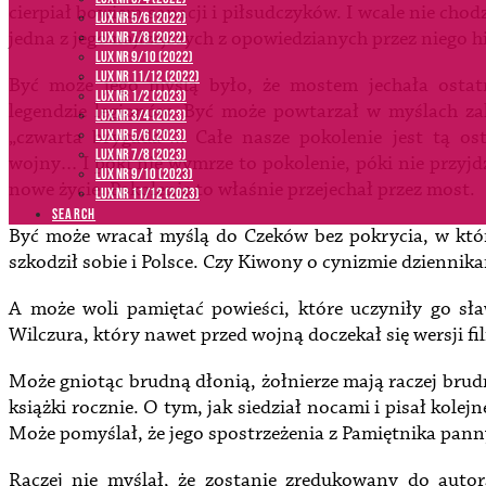
cierpiał bowiem sanacji i piłsudczyków. I wcale nie cho
LUX NR 5/6 (2022)
jedna z jego najlżejszych z opowiedzianych przez niego his
LUX NR 7/8 (2022)
LUX nr 9/10 (2022)
LUX NR 11/12 (2022)
Być może jego myślą było, że mostem jechała ostat
LUX NR 1/2 (2023)
legendzie legionów. Być może powtarzał w myślach za
LUX NR 3/4 (2023)
„czwarta brygada”… Całe nasze pokolenie jest tą ost
LUX NR 5/6 (2023)
LUX NR 7/8 (2023)
wojny… I póki nie wymrze to pokolenie, póki nie przyjd
LUX NR 9/10 (2023)
nowe życie. Pokolenie to właśnie przejechał przez most.
LUX NR 11/12 (2023)
SEARCH
Być może wracał myślą do Czeków bez pokrycia, w któ
szkodził sobie i Polsce. Czy Kiwony o cynizmie dziennik
A może woli pamiętać powieści, które uczyniły go s
Wilczura, który nawet przed wojną doczekał się wersji fi
Może gniotąc brudną dłonią, żołnierze mają raczej bru
książki rocznie. O tym, jak siedział nocami i pisał kolejn
Może pomyślał, że jego spostrzeżenia z Pamiętnika pann
Raczej nie myślał, że zostanie zredukowany do autor