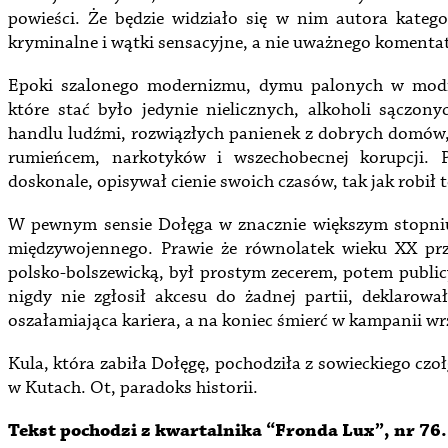
powieści. Że będzie widziało się w nim autora kateg
kryminalne i wątki sensacyjne, a nie uważnego komentator
Epoki szalonego modernizmu, dymu palonych w modn
które stać było jedynie nielicznych, alkoholi sączon
handlu ludźmi, rozwiązłych panienek z dobrych domów, p
rumieńcem, narkotyków i wszechobecnej korupcji. 
doskonale, opisywał cienie swoich czasów, tak jak robił 
W pewnym sensie Dołęga w znacznie większym stopniu 
międzywojennego. Prawie że równolatek wieku XX prz
polsko-bolszewicką, był prostym zecerem, potem public
nigdy nie zgłosił akcesu do żadnej partii, deklarowa
oszałamiająca kariera, a na koniec śmierć w kampanii wr
Kula, która zabiła Dołęgę,
pochodziła z sowieckiego czołg
w Kutach. Ot, paradoks historii.
Tekst pochodzi z kwartalnika “Fronda Lux”, nr 76.