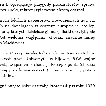
orii B opisującego przygody prokuratorów, sprawy
a epoki, w której żył i razem z którą odszedł.
ych lokalach papierosów, nowoczesnych aut, na
ych na dansingach w centrum europejskiej stolicy,
rzy których dzisiejsze gimnazjalistki okryłyby się
Pod wieloma względami, chociaż znacznie mniej
to Mackiewicz.
niż Cezary Baryka był dzieckiem dwudziestolecia
eszedł przez Uniwersytet w Kijowie, POW, wojnę
ystą związanym z chadecją Rzeczpospolita (chociaż
ł się jako konserwatysta). Spór z sanacją, potem
ześniowej.
u i były to jedyne strzały, które padły w roku 1939