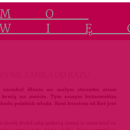
GO NIE ZABIŁA OD RAZU
że zaciskał dłonie na małym skrawku ziemi
ąc krwią na moście. Tym samym kutnowskim
chodu polskich władz. Rzut beretem od Kut jest
ez chwilę drobił ręką spękaną ziemię (a może leżał na