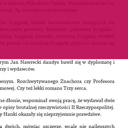
dzi o historię Nikodema Dyzmy. Paradoksalnie jest to
torii. Są ostrzejsze i dostatniejsze.
nia brygada, banda karierowiczów żerujących na
kończenie powieści: Mówimy: „pierwsza brygada”,
atnią brygadą niewoli, ostatnią brygadą wielkiej
zie pomór na ostatnią brygadę, póty nie zacznie się
rym Jan Nawrecki dandys bawił się w dyplomatę i
arzy i wydawców.
ławnym. Rozchwytywanego Znachora czy Profesora
lmowej. Czy też lekki romans Trzy serca.
dne dłonie, wspominał swoją pracę, że wydawał dwie
e opisy brutalnej rzeczywistości II Rzeczypospolitej.
y Hanki okazały się nieprzyjemnie prawdziwe.
a dwóch, mówiąc szczerze, wcale nie najlepszych