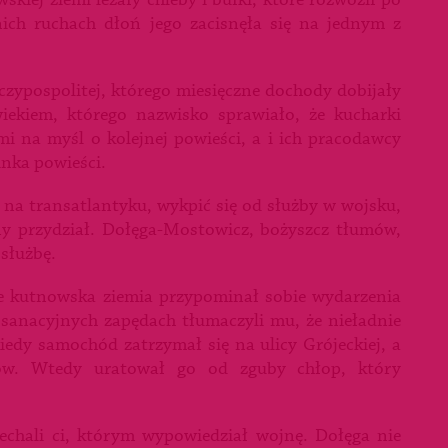
kiej ziemi leżały chleby i bułki, które rozwoził po
ich ruchach dłoń jego zacisnęła się na jednym z
czypospolitej, którego miesięczne dochody dobijały
iekiem, którego nazwisko sprawiało, że kucharki
 na myśl o kolejnej powieści, a i ich pracodawcy
nka powieści.
 na transatlantyku, wykpić się od służby w wojsku,
y przydział. Dołęga-Mostowicz, bożyszcz tłumów,
służbę.
e kutnowska ziemia przypominał sobie wydarzenia
 sanacyjnych zapędach tłumaczyli mu, że nieładnie
iedy samochód zatrzymał się na ulicy Grójeckiej, a
ców. Wtedy uratował go od zguby chłop, który
echali ci, którym wypowiedział wojnę. Dołęga nie