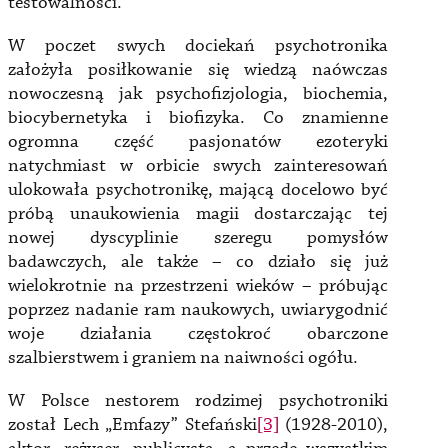
testowalności.
W poczet swych dociekań psychotronika
założyła posiłkowanie się wiedzą naówczas
nowoczesną jak psychofizjologia, biochemia,
biocybernetyka i biofizyka. Co znamienne
ogromna część pasjonatów ezoteryki
natychmiast w orbicie swych zainteresowań
ulokowała psychotronikę, mającą docelowo być
próbą unaukowienia magii dostarczając tej
nowej dyscyplinie szeregu pomysłów
badawczych, ale także – co działo się już
wielokrotnie na przestrzeni wieków – próbując
poprzez nadanie ram naukowych, uwiarygodnić
woje działania częstokroć obarczone
szalbierstwem i graniem na naiwności ogółu.
W Polsce nestorem rodzimej psychotroniki
został Lech „Emfazy” Stefański
[3]
(1928-2010),