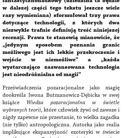
fantastycznonaukowy (dziedzina ta będzie
w dalszej części tego tekstu jeszcze wiele
razy wymieniana) sformułował trzy prawa
dotyczące technologii, z których dwa
niezwykle trafnie definiują treść niniejszej
recenzji. Prawa te stanowią mianowicie, że
„jedynym sposobem poznania granic
możliwego jest ich lekkie przekroczenie i
wejście w niemożliwe” a „każda
wystarczająco zaawansowana technologia
jest nieodróżnialna od magii”
Przeświadczenia pozaracjonalne jako magię
dookreśla Iwona Butmanowicz-Dębicka w swej
książce
Wiedza pozaracjonalna w świetle
wybranych teorii
, które człowiek żywi od zawsze i
nigdy zapewne nie przestanie, to wielka zagadka
(nie tylko) antropologiczna. Autorka jako realia
implikujące ekspansyjność ezoteryki w świecie