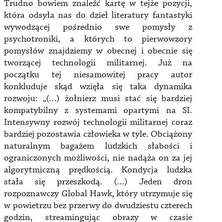
Trudno bowiem znaleźć kartę w tejże pozycji,
która odsyła nas do dzieł literatury fantastyki
wywodzącej pośrednio swe pomysły z
psychotroniki, a których to pierwowzory
pomysłów znajdziemy w obecnej i obecnie się
tworzącej technologii militarnej. Już na
początku tej niesamowitej pracy autor
konkluduje skąd wzięła się taka dynamika
rozwoju: „(…) żołnierz musi stać się bardziej
kompatybilny z systemami opartymi na SI.
Intensywny rozwój technologii militarnej coraz
bardziej pozostawia człowieka w tyle. Obciążony
naturalnym bagażem ludzkich słabości i
ograniczonych możliwości, nie nadąża on za jej
algorytmiczną prędkością. Kondycja ludzka
stała się przeszkodą. (…) Jeden dron
rozpoznawczy Global Hawk, który utrzymuje się
w powietrzu bez przerwy do dwudziestu czterech
godzin, streamingując obrazy w czasie