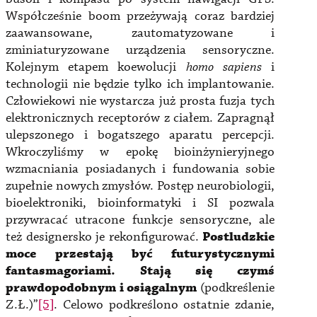
Współcześnie boom przeżywają coraz bardziej
zaawansowane, zautomatyzowane i
zminiaturyzowane urządzenia sensoryczne.
Kolejnym etapem koewolucji
homo sapiens
i
technologii nie będzie tylko ich implantowanie.
Człowiekowi nie wystarcza już prosta fuzja tych
elektronicznych receptorów z ciałem. Zapragnął
ulepszonego i bogatszego aparatu percepcji.
Wkroczyliśmy w epokę bioinżynieryjnego
wzmacniania posiadanych i fundowania sobie
zupełnie nowych zmysłów. Postęp neurobiologii,
bioelektroniki, bioinformatyki i SI pozwala
przywracać utracone funkcje sensoryczne, ale
też designersko je rekonfigurować.
Postludzkie
moce przestają być futurystycznymi
fantasmagoriami. Stają się czymś
prawdopodobnym i osiągalnym
(podkreślenie
Z.Ł.)”
[5]
. Celowo podkreślono ostatnie zdanie,