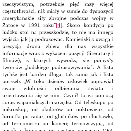
rzeczywistym, potrzebuje pięć razy więcej
częstotliwości, niż miały w sumie do dyspozycji
amerykańskie siły zbrojne podczas wojny w
Zatoce w 1991 roku”
[4]
. Skoro kondycja po
ludzku stoi na przeszkodzie, to nie ma innego
wyjścia jak ją podrasować. Kamieński z uwagą i
precyzją drona zbiera dla nas wszystkie
informacje wraz z wykazem pozycji (literatury i
filmów), z których wywodzą się pomysły
twórców „ludzkiego podrasowywania”. A lista
tychże jest bardzo długa, tak samo jak i lista
potrzeb. „W toku dziejów człowiek poprawiał
swoje zdolności odbierania świata i
orientowania się w nim. Czynił to za pomocą
coraz wspanialszych narzędzi. Od teleskopu po
mikroskop, od okularów po noktowizor, od
lornetki po radar, od głośników po słuchawki,
od termometru po kamerę termowizyjną, od
busoli i kompasu po system nawigacji GPS.