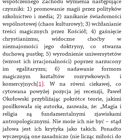
współczesnego Zachodu wymienia następujące
czynniki: 1) promowanie magii przez polityków
szkolnictwo i media; 2) zanikanie świadomości
wspólnotowej (chaos kulturowy); 3) wchłanianie
treści magicznych przez Kościół; 4) gaśnięcie
chrystianizmu, widoczne choćby w
nieznajomości jego doktryny, co stwarza
duchową pustkę; 5) wyrodnienie uniwersytetów
(wzrost ich irracjonalności) poprzez narzucony
im egalitaryzm; 6) nadawanie formom
magicznym kształtów rozrywkowych i
komercyjnych
[1]
. W na równi ciekawej, co
cytowana powyżej pozycja jej recenzji, Paweł
Okołowski przybliżając pokrótce teorie, jakimi
posiłkowała się autorka, zauważa, że: „Magia i
religia są fundamentalnymi zjawiskami
antropologicznymi. Nie może ich nie być – stąd
jałowa jest ich krytyka jako takich. Ponadto
wyczerpują one zasadniczo (nie licząc miłości do