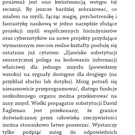
ponieważ jest ono kwintesencją wstępu tej
receznji. By jeszcze bardziej zobrazować, co
miałem na myśli, łącząc magię, psychotronikę i
fantastykę naukową w jedno narzędzie służące
projekcji myśli współczesnych bioinżynierów
oraz cybernetyków na nowe projekty przydające
wymarzonym mocom realne kształty posłużę się
ostatnim już cytatem: „Zjawisko substytucji
sensorycznej polega na kodowaniu informacji
właściwej dla jednego zmysłu (powiedzmy
wzroku) na sygnały dostępne dla drugiego (na
przykład słuchu lub dotyku). Mózg potrafi się
niesamowicie przeprogramować, dlatego funkcje
uszkodzonego organu można przekierować na
inny zmysł. Wielki propagator substytucji David
Eagleman jest przekonany, że granice
doświadczanej przez człowieka rzeczywistości
można stosunkowo łatwo poszerzać. Wystarczy
tylko podpiąć mózg do odpowiednich