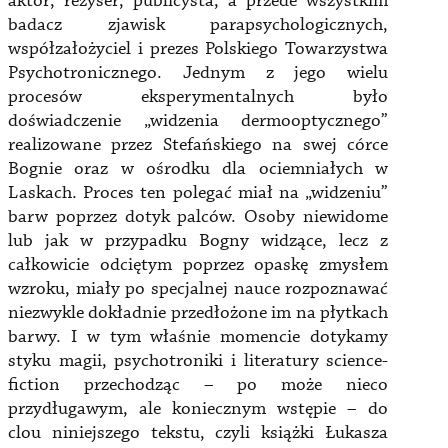
aktor, reżyser, publicysta, a przede wszystkim
badacz zjawisk parapsychologicznych,
współzałożyciel i prezes Polskiego Towarzystwa
Psychotronicznego. Jednym z jego wielu
procesów eksperymentalnych było
doświadczenie „widzenia dermooptycznego”
realizowane przez Stefańskiego na swej córce
Bognie oraz w ośrodku dla ociemniałych w
Laskach. Proces ten polegać miał na „widzeniu”
barw poprzez dotyk palców. Osoby niewidome
lub jak w przypadku Bogny widzące, lecz z
całkowicie odciętym poprzez opaskę zmysłem
wzroku, miały po specjalnej nauce rozpoznawać
niezwykle dokładnie przedłożone im na płytkach
barwy. I w tym właśnie momencie dotykamy
styku magii, psychotroniki i literatury science-
fiction przechodząc – po może nieco
przydługawym, ale koniecznym wstępie – do
clou niniejszego tekstu, czyli książki Łukasza