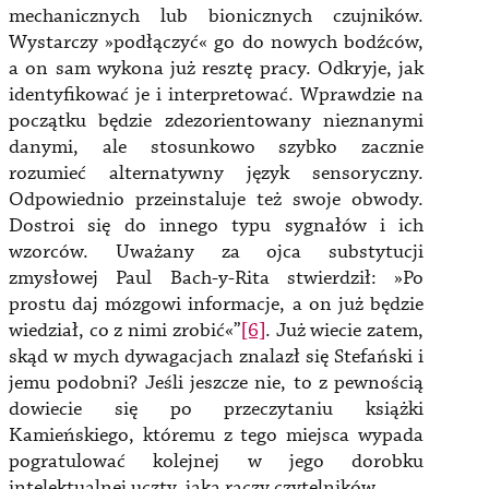
mechanicznych lub bionicznych czujników.
Wystarczy »podłączyć« go do nowych bodźców,
a on sam wykona już resztę pracy. Odkryje, jak
identyfikować je i interpretować. Wprawdzie na
początku będzie zdezorientowany nieznanymi
danymi, ale stosunkowo szybko zacznie
rozumieć alternatywny język sensoryczny.
Odpowiednio przeinstaluje też swoje obwody.
Dostroi się do innego typu sygnałów i ich
wzorców. Uważany za ojca substytucji
zmysłowej Paul Bach-y-Rita stwierdził: »Po
prostu daj mózgowi informacje, a on już będzie
wiedział, co z nimi zrobić«”
[6]
. Już wiecie zatem,
skąd w mych dywagacjach znalazł się Stefański i
jemu podobni? Jeśli jeszcze nie, to z pewnością
dowiecie się po przeczytaniu książki
Kamieńskiego, któremu z tego miejsca wypada
pogratulować kolejnej w jego dorobku
intelektualnej uczty, jaką raczy czytelników