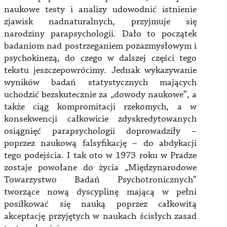
naukowe testy i analizy udowodnić istnienie
zjawisk nadnaturalnych, przyjmuje się
narodziny parapsychologii. Dało to początek
badaniom nad postrzeganiem pozazmysłowym i
psychokinezą, do czego w dalszej części tego
tekstu jeszczepowrócimy. Jednak wykazywanie
wyników badań statystycznych mających
uchodzić bezskutecznie za „dowody naukowe”, a
także ciąg kompromitacji rzekomych, a w
konsekwencji całkowicie zdyskredytowanych
osiągnięć parapsychologii doprowadziły –
poprzez naukową falsyfikację – do abdykacji
tego podejścia. I tak oto w 1973 roku w Pradze
zostaje powołane do życia „Międzynarodowe
Towarzystwo Badań Psychotronicznych”
tworzące nową dyscyplinę mającą w pełni
posiłkować się nauką poprzez całkowitą
akceptację przyjętych w naukach ścisłych zasad