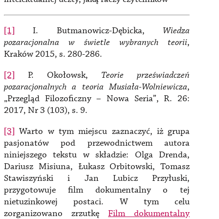
[1]
I. Butmanowicz-Dębicka,
Wiedza
pozaracjonalna w świetle wybranych teorii
,
Kraków 2015, s. 280-286.
[2]
P. Okołowsk,
Teorie przeświadczeń
pozaracjonalnych a teoria Musiała-Wolniewicza
,
„Przegląd Filozoficzny – Nowa Seria”, R. 26:
2017, Nr 3 (103), s. 9.
[3]
Warto w tym miejscu zaznaczyć, iż grupa
pasjonatów pod przewodnictwem autora
niniejszego tekstu w składzie: Olga Drenda,
Dariusz Misiuna, Łukasz Orbitowski, Tomasz
Stawiszyński i Jan Lubicz Przyłuski,
przygotowuje film dokumentalny o tej
nietuzinkowej postaci. W tym celu
zorganizowano zrzutkę
Film dokumentalny