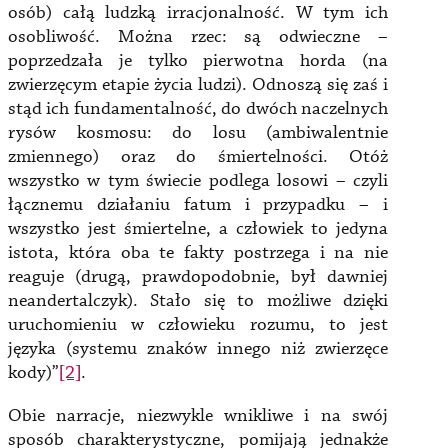
osób) całą ludzką irracjonalność. W tym ich
osobliwość. Można rzec: są odwieczne –
poprzedzała je tylko pierwotna horda (na
zwierzęcym etapie życia ludzi). Odnoszą się zaś i
stąd ich fundamentalność, do dwóch naczelnych
rysów kosmosu: do losu (ambiwalentnie
zmiennego) oraz do śmiertelności. Otóż
wszystko w tym świecie podlega losowi – czyli
łącznemu działaniu fatum i przypadku – i
wszystko jest śmiertelne, a człowiek to jedyna
istota, która oba te fakty postrzega i na nie
reaguje (drugą, prawdopodobnie, był dawniej
neandertalczyk). Stało się to możliwe dzięki
uruchomieniu w człowieku rozumu, to jest
języka (systemu znaków innego niż zwierzęce
kody)”
[2]
.
Obie narracje, niezwykle wnikliwe i na swój
sposób charakterystyczne, pomijają jednakże