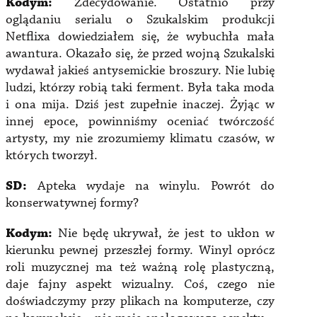
Kodym:
Zdecydowanie. Ostatnio przy
oglądaniu serialu o Szukalskim produkcji
Netflixa dowiedziałem się, że wybuchła mała
awantura. Okazało się, że przed wojną Szukalski
wydawał jakieś antysemickie broszury. Nie lubię
ludzi, którzy robią taki ferment. Była taka moda
i ona mija. Dziś jest zupełnie inaczej. Żyjąc w
innej epoce, powinniśmy oceniać twórczość
artysty, my nie zrozumiemy klimatu czasów, w
których tworzył.
SD:
Apteka wydaje na winylu. Powrót do
konserwatywnej formy?
Kodym:
Nie będę ukrywał, że jest to ukłon w
kierunku pewnej przeszłej formy. Winyl oprócz
roli muzycznej ma też ważną rolę plastyczną,
daje fajny aspekt wizualny. Coś, czego nie
doświadczymy przy plikach na komputerze, czy