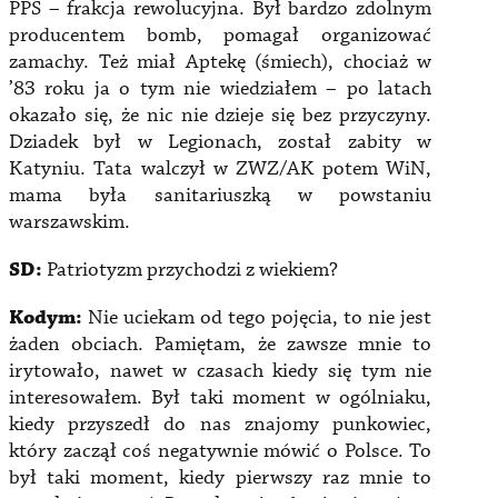
PPS – frakcja rewolucyjna. Był bardzo zdolnym
producentem bomb, pomagał organizować
zamachy. Też miał Aptekę (śmiech), chociaż w
’83 roku ja o tym nie wiedziałem – po latach
okazało się, że nic nie dzieje się bez przyczyny.
Dziadek był w Legionach, został zabity w
Katyniu. Tata walczył w ZWZ/AK potem WiN,
mama była sanitariuszką w powstaniu
warszawskim.
SD:
Patriotyzm przychodzi z wiekiem?
Kodym:
Nie uciekam od tego pojęcia, to nie jest
żaden obciach. Pamiętam, że zawsze mnie to
irytowało, nawet w czasach kiedy się tym nie
interesowałem. Był taki moment w ogólniaku,
kiedy przyszedł do nas znajomy punkowiec,
który zaczął coś negatywnie mówić o Polsce. To
był taki moment, kiedy pierwszy raz mnie to