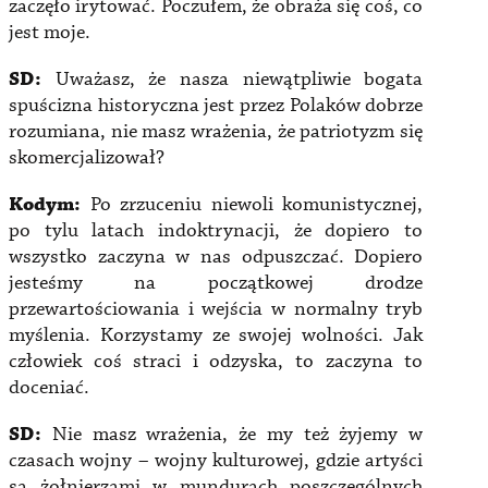
zaczęło irytować. Poczułem, że obraża się coś, co
jest moje.
SD:
Uważasz, że nasza niewątpliwie bogata
spuścizna historyczna jest przez Polaków dobrze
rozumiana, nie masz wrażenia, że patriotyzm się
skomercjalizował?
Kodym:
Po zrzuceniu niewoli komunistycznej,
po tylu latach indoktrynacji, że dopiero to
wszystko zaczyna w nas odpuszczać. Dopiero
jesteśmy na początkowej drodze
przewartościowania i wejścia w normalny tryb
myślenia. Korzystamy ze swojej wolności. Jak
człowiek coś straci i odzyska, to zaczyna to
doceniać.
SD:
Nie masz wrażenia, że my też żyjemy w
czasach wojny – wojny kulturowej, gdzie artyści
są żołnierzami w mundurach poszczególnych