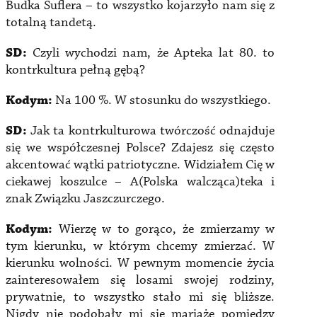
Budka Suflera – to wszystko kojarzyło nam się z
totalną tandetą.
SD:
Czyli wychodzi nam, że Apteka lat 80. to
kontrkultura pełną gębą?
Kodym:
Na 100 %. W stosunku do wszystkiego.
SD:
Jak ta kontrkulturowa twórczość odnajduje
się we współczesnej Polsce? Zdajesz się często
akcentować wątki patriotyczne. Widziałem Cię w
ciekawej koszulce – A(Polska walcząca)teka i
znak Związku Jaszczurczego.
Kodym:
Wierzę w to gorąco, że zmierzamy w
tym kierunku, w którym chcemy zmierzać. W
kierunku wolności. W pewnym momencie życia
zainteresowałem się losami swojej rodziny,
prywatnie, to wszystko stało mi się bliższe.
Nigdy nie podobały mi się mariaże pomiędzy