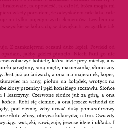
i brakowało, ta opowieść, ta całość, która mogła mi
piero wtedy poczułem, że odzyskałem całe lata, całe
kuje mi tylko pojedynczych elementów. Leżałem na
– wszystkie w kolorach, w dźwiękach, wszystkie tak
uje. Z zamkniętymi oczami dużo lepiej. Powieki od
kby opadało, jakby gdzieś płynęło. Niech Pani go nie
eraz zobaczyć kobietę, która idzie przy miedzy, a w
iorki jarzębiny, siną miętę, macierzankę, słoneczny
. Jest już po żniwach, a ona ma majeranek, koper,
dziurawiec na rany, piołun na żołądek, wrotycz na
be kłosy pszenicy i pęki końskiego szczawiu. Słońce
bu i leszczyny. Czerwone słońce już za górą, a ona
 końcu. Robi się ciemno, a ona jeszcze wchodzi do
rzędy, pod ziemię, żeby urwać duży pomarańczowy
zcze złote włosy, obrywa kukurydzę i stroi. Gwiazdy
yciąga wstążki, zawiązuje, jeszcze idzie i układa. I