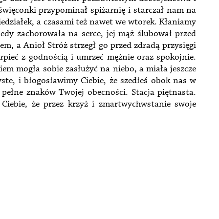
 święconki przypominał spiżarnię i starczał nam na
niedziałek, a czasami też nawet we wtorek. Kłaniamy
kiedy zachorowała na serce, jej mąż ślubował przed
iem, a Anioł Stróż strzegł go przed zdradą przysięgi
erpieć z godnością i umrzeć mężnie oraz spokojnie.
kiem mogła sobie zasłużyć na niebo, a miała jeszcze
yste, i błogosławimy Ciebie, że szedłeś obok nas w
 pełne znaków Twojej obecności. Stacja piętnasta.
 Ciebie, że przez krzyż i zmartwychwstanie swoje