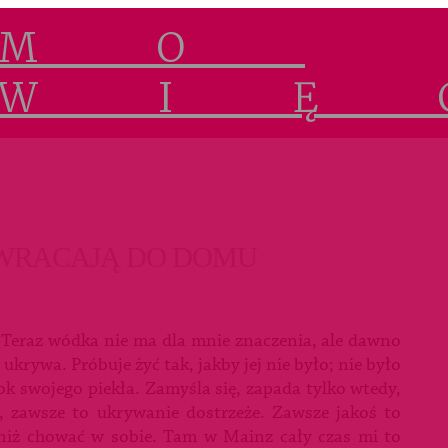
 WRACAJĄ DO DOMU
 Teraz wódka nie ma dla mnie znaczenia, ale dawno
krywa. Próbuje żyć tak, jakby jej nie było; nie było
ok swojego piekła. Zamyśla się, zapada tylko wtedy,
ny, zawsze to ukrywanie dostrzeże. Zawsze jakoś to
, niż chować w sobie. Tam w Mainz cały czas mi to