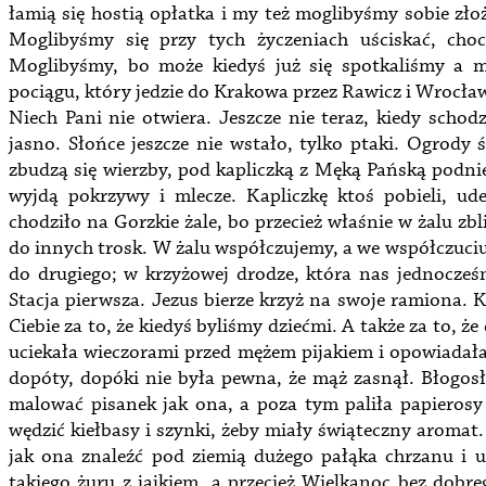
łamią się hostią opłatka i my też moglibyśmy sobie złoży
Moglibyśmy się przy tych życzeniach uściskać, choc
Moglibyśmy, bo może kiedyś już się spotkaliśmy a m
pociągu, który jedzie do Krakowa przez Rawicz i Wrocła
Niech Pani nie otwiera. Jeszcze nie teraz, kiedy schodz
jasno. Słońce jeszcze nie wstało, tylko ptaki. Ogrody
zbudzą się wierzby, pod kapliczką z Męką Pańską podnie
wyjdą pokrzywy i mlecze. Kapliczkę ktoś pobieli, ude
chodziło na Gorzkie żale, bo przecież właśnie w żalu zb
do innych trosk. W żalu współczujemy, a we współczuci
do drugiego; w krzyżowej drodze, która nas jednocześni
Stacja pierwsza. Jezus bierze krzyż na swoje ramiona. 
Ciebie za to, że kiedyś byliśmy dziećmi. A także za to, 
uciekała wieczorami przed mężem pijakiem i opowiadał
dopóty, dopóki nie była pewna, że mąż zasnął. Błogosł
malować pisanek jak ona, a poza tym paliła papierosy
wędzić kiełbasy i szynki, żeby miały świąteczny aromat
jak ona znaleźć pod ziemią dużego pałąka chrzanu i ut
takiego żuru z jajkiem, a przecież Wielkanoc bez dob