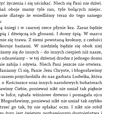
ć życzenia i się uściskać. Niech się Pani nie dziwi.
iaż oboje mamy tyle ran, tyle bolących miejsc.
oże dlatego że wsiedliśmy teraz do tego samego
w.
ą śniegi i w czarnej rzece płynie kra. Zaraz będzie
 śpią i dźwięczą ich głosami. I domy śpią. W marcu
sie się trawa. Z ziemi powstaną krokusy, z czeluści
koruje baziami. W niedzielę będzie się obok niej
liżamy się do innych – do innych cierpień niż nasze,
u odnawiamy – w tej dziwnej drodze z jednego domu
e zabija i ożywia. Niech Pani jeszcze nie otwiera.
Kłaniamy Ci się, Panie Jezu Chryste, i błogosławimy
że czasem przychodziła do nas garbata Ludwika, która
a o Kościuszce oraz innych narodowych bohaterach
awimy Ciebie, ponieważ nikt nie umiał tak pięknie
 w lufce, rąbała wiśniowe drewno i pomagała ojcu
. Błogosławimy, ponieważ nikt nie umiał tak szybko
rzeć go tak, by nie spłakać oczu. I nikt nie robił
rego żuru jest świętem pozbawionym dostojeństwa i