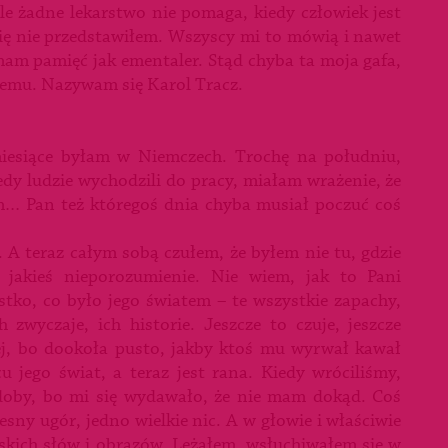
ale żadne lekarstwo nie pomaga, kiedy człowiek jest
się nie przedstawiłem. Wszyscy mi to mówią i nawet
mam pamięć jak ementaler. Stąd chyba ta moja gafa,
emu. Nazywam się Karol Tracz.
iesiące byłam w Niemczech. Trochę na południu,
dy ludzie wychodzili do pracy, miałam wrażenie, że
 Pan też któregoś dnia chyba musiał poczuć coś
. A teraz całym sobą czułem, że byłem nie tu, gdzie
jakieś nieporozumienie. Nie wiem, jak to Pani
ystko, co było jego światem – te wszystkie zapachy,
h zwyczaje, ich historie. Jeszcze to czuje, jeszcze
lej, bo dookoła pusto, jakby ktoś mu wyrwał kawał
u jego świat, a teraz jest rana. Kiedy wróciliśmy,
doby, bo mi się wydawało, że nie mam dokąd. Coś
resny ugór, jedno wielkie nic. A w głowie i właściwie
lskich słów i obrazów. Leżałem, wsłuchiwałem się w