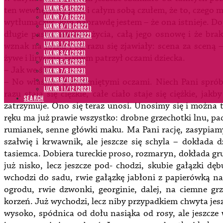
LUX NR 5/6 (2022)
ten wewnętrzny puls i całym sobą czułem, że to, czego m
LUX NR 7/8 (2022)
wytłumaczyć, kim naprawdę jestem – że ona istnieje. Do
LUX nr 9/10 (2022)
długie pasma mojego życia, całą jego osnowę i że bra
LUX NR 11/12 (2022)
LUX NR 1/2 (2023)
wznak na łóżku i od razu się zjawiały: scena za sceną 
LUX NR 3/4 (2023)
żywe i liryczne, jakbym patrzył oczami dziecka.
LUX NR 5/6 (2023)
– Jak we śnie…
LUX NR 7/8 (2023)
LUX NR 9/10 (2023)
– No właśnie: z zamkniętymi oczami. Niech Pani sprób
LUX NR 11/12 (2023)
razu stają się ciężkie, całe ciało staje się ciężkie, ja
SEARCH
zatrzymuje. Ono się teraz unosi. Unosimy się i można t
ręku ma już prawie wszystko: drobne grzechotki lnu, pac
rumianek, senne główki maku. Ma Pani rację, zasypiamy
szałwię i krwawnik, ale jeszcze się schyla – dokłada 
tasiemca. Dobiera tureckie proso, rozmaryn, dokłada gru
już nisko, lecz jeszcze pod- chodzi, skubie gałązki dę
wchodzi do sadu, rwie gałązkę jabłoni z papierówką na
ogrodu, rwie dzwonki, georginie, dalej, na ciemne g
korzeń. Już wychodzi, lecz niby przypadkiem chwyta jes
wysoko, spódnica od dołu nasiąka od rosy, ale jeszcze w