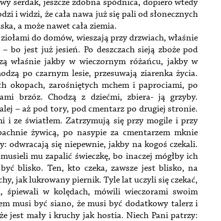
rowy serdak, jeszcze zdobna spódnica, dopiero wtedy
dzi i widzi, że cała nawa już się pali od słonecznych
lska, a może nawet cała ziemia.
z ziołami do domów, wieszają przy drzwiach, właśnie
 – bo jest już jesień. Po deszczach sieją zboże pod
dzą właśnie jakby w wieczornym różańcu, jakby w
hodzą po czarnym lesie, przesuwają ziarenka życia.
h okopach, zarośniętych mchem i paprociami, po
ami brzóz. Chodzą z dziećmi, zbiera- ją grzyby.
lej – aż pod tory, pod cmentarz po drugiej stronie.
 i ze światłem. Zatrzymują się przy mogile i przy
 pachnie żywicą, po nasypie za cmentarzem mknie
y: odwracają się niepewnie, jakby na kogoś czekali.
i musieli mu zapalić świeczkę, bo inaczej mógłby ich
 być blisko. Ten, kto czeka, zawsze jest blisko, na
hy, jak lukrowany piernik. Tyle lat uczyli się czekać,
ach, śpiewali w kolędach, mówili wieczorami swoim
em musi być siano, że musi być dodatkowy talerz i
e jest mały i kruchy jak hostia. Niech Pani patrzy: