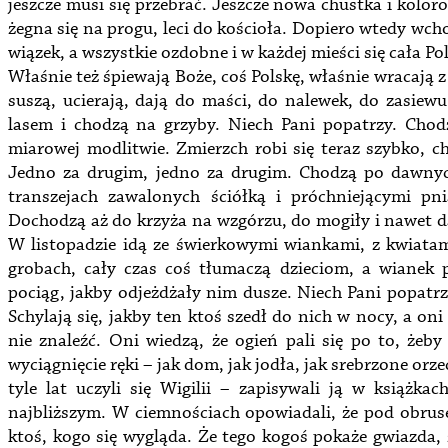
jeszcze musi się przebrać. Jeszcze nowa chustka i kolo
żegna się na progu, leci do kościoła. Dopiero wtedy wcho
wiązek, a wszystkie ozdobne i w każdej mieści się cała Po
Właśnie też śpiewają Boże, coś Polskę, właśnie wracają 
suszą, ucierają, dają do maści, do nalewek, do zasiewu
lasem i chodzą na grzyby. Niech Pani popatrzy. Cho
miarowej modlitwie. Zmierzch robi się teraz szybko, c
Jedno za drugim, jedno za drugim. Chodzą po dawnyc
transzejach zawalonych ściółką i próchniejącymi pni
Dochodzą aż do krzyża na wzgórzu, do mogiły i nawet da
W listopadzie idą ze świerkowymi wiankami, z kwiatami
grobach, cały czas coś tłumaczą dzieciom, a wianek
pociąg, jakby odjeżdżały nim dusze. Niech Pani popatrz
Schylają się, jakby ten ktoś szedł do nich w nocy, a on
nie znaleźć. Oni wiedzą, że ogień pali się po to, żeby
wyciągnięcie ręki – jak dom, jak jodła, jak srebrzone orzec
tyle lat uczyli się Wigilii – zapisywali ją w książk
najbliższym. W ciemnościach opowiadali, że pod obrus
ktoś, kogo się wygląda. Że tego kogoś pokaże gwiazda, ż