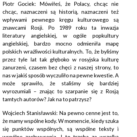
Piotr Gociek: Mówiłeś, że Polacy, chcąc nie
chcąc, naznaczeni są historią, naznaczeni też
wpływami pewnego kręgu kulturowego są
znawcami Rosji. Po 1989 roku ta inwazja
literatury angielskiej, w ogóle popkultury
angielskiej, bardzo mocno odmieniła mapę
polskich wrażliwości kulturalnych. To, że byliśmy
przez tyle lat tak głęboko w rosyjska kulturę
zanurzeni, czasem bez chęci z naszej strony, to
nas w jakiś sposób wyczuliło na pewne kwestie. A
może sprawiło, że staliśmy się bardziej
wyrozumiali – znając to szarpanie się z Rosją
tamtych autorów? Jak na to patrzysz?
Wojciech Stanisławski: Na pewno cenne jest to,
że mamy wspólne kody. W momencie, kiedy szuka
się punktów wspólnych, są wspólne teksty i
wspólne zachwycenia. I to trzeba za wszelką