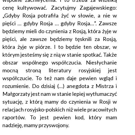
cenę kultywować. Zacytujmy Zagajewskiego:
„Gdyby Rosja potrafiła żyć w słowie, a nie w
pięści … gdyby Rosja … gdyby Rosja…”. Zawsze
będziemy mieli do czynienia z Rosją, która żyje w
pięści, ale zawsze będziemy tęsknili za Rosją,
która żyje w piórze. I to będzie ten obszar, w
którym jesteśmy się z nią w stanie spotkać. Także
obszar wspólnego współczucia. Niesłychanie
mocną stroną literatury rosyjskiej jest
współczucie. To też nam daje pewien wgląd i
rozumienie. Do dzisiaj (…) anegdota z Mistrza i
Małgorzaty jest nam w stanie lepiej wytłumaczyć
sytuację, z którą mamy do czynienia w Rosji w
relacjach rosyjsko-polskich niż wiele pracowitych
raportów. To jest pewien kod, który mam
nadzieję, mamy przyswojony.