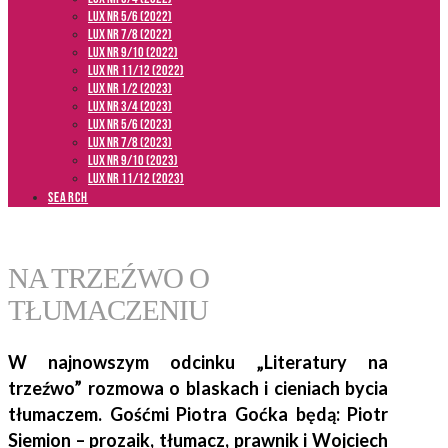
LUX NR 5/6 (2022)
LUX NR 7/8 (2022)
LUX nr 9/10 (2022)
LUX NR 11/12 (2022)
LUX NR 1/2 (2023)
LUX NR 3/4 (2023)
LUX NR 5/6 (2023)
LUX NR 7/8 (2023)
LUX NR 9/10 (2023)
LUX NR 11/12 (2023)
SEARCH
NA TRZEŹWO O
TŁUMACZENIU
W najnowszym odcinku „Literatury na
trzeźwo” rozmowa o blaskach i cieniach bycia
tłumaczem. Gośćmi Piotra Goćka będą: Piotr
Siemion – prozaik, tłumacz, prawnik i Wojciech