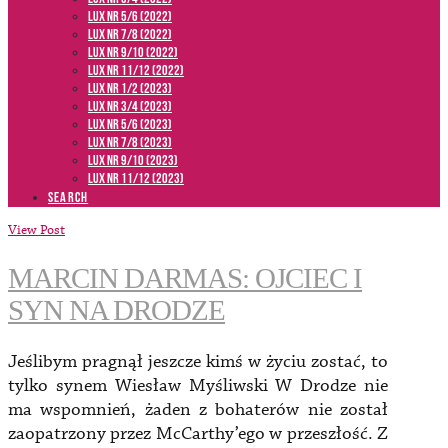
LUX NR 5/6 (2022)
LUX NR 7/8 (2022)
LUX nr 9/10 (2022)
LUX NR 11/12 (2022)
LUX NR 1/2 (2023)
LUX NR 3/4 (2023)
LUX NR 5/6 (2023)
LUX NR 7/8 (2023)
LUX NR 9/10 (2023)
LUX NR 11/12 (2023)
SEARCH
View Post
MARCIN DARMAS: OJCIEC I
SYN NA DRODZE
Jeślibym pragnął jeszcze kimś w życiu zostać, to
tylko synem Wiesław Myśliwski W Drodze nie
ma wspomnień, żaden z bohaterów nie został
zaopatrzony przez McCarthy’ego w przeszłość. Z