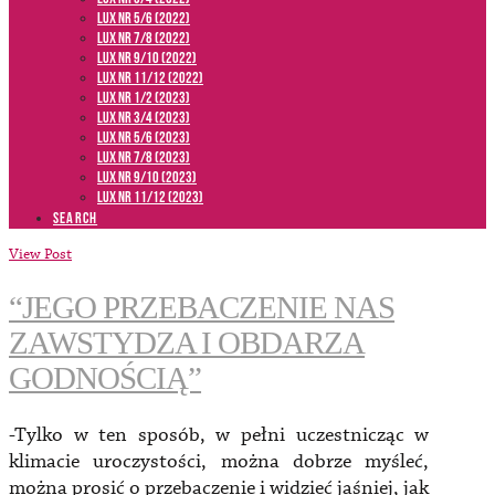
LUX NR 5/6 (2022)
LUX NR 7/8 (2022)
LUX nr 9/10 (2022)
LUX NR 11/12 (2022)
LUX NR 1/2 (2023)
LUX NR 3/4 (2023)
LUX NR 5/6 (2023)
LUX NR 7/8 (2023)
LUX NR 9/10 (2023)
LUX NR 11/12 (2023)
SEARCH
View Post
“JEGO PRZEBACZENIE NAS
ZAWSTYDZA I OBDARZA
GODNOŚCIĄ”
-Tylko w ten sposób, w pełni uczestnicząc w
klimacie uroczystości, można dobrze myśleć,
można prosić o przebaczenie i widzieć jaśniej, jak