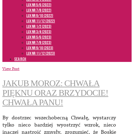
LUX NR 5/6 (2022)
LUX NR 7/8 (2022)
LUX nr 9/10 (2022)
LUX NR 11/12 (2022)
LUX NR 1/2 (2023)
LUX NR 3/4 (2023)
LUX NR 5/6 (2023)
LUX NR 7/8 (2023)
LUX NR 9/10 (2023)
LUX NR 11/12 (2023)
SEARCH
View Post
JAKUB MOROZ: CHWAŁA
PIĘKNU ORAZ BRZYDOCIE!
CHWAŁA PANU!
By dostrzec wszechobecną Chwałę, wystarczy
tylko nieco bardziej wyostrzyć wzrok, nieco
inaczej nastroić zmysły, zrozumieć, że Boskie