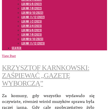
LUX NR 5/6 (2022)
LUX NR 7/8 (2022)
LUX nr 9/10 (2022)
LUX NR 11/12 (2022)
LUX NR 1/2 (2023)
LUX NR 3/4 (2023)
LUX NR 5/6 (2023)
LUX NR 7/8 (2023)
LUX NR 9/10 (2023)
LUX NR 11/12 (2023)
SEARCH
View Post
KRZYSZTOF KARNKOWSKI:
ZAŚPIEWAĆ „GAZETĘ
WYBORCZĄ”
Za komuny, gdy wszystko wydawało się
oczywiste, również wśród muzyków sprawa była
raczej jasna. Gdy całe społeczeństwo żyło