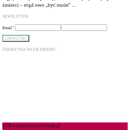
śmierci – stąd owo „być może” …
NEWSLETTER
Email
*
ZNAJDŹ NAS NA FACEBOOKU:
LUX.wydawnictwofronda.pl