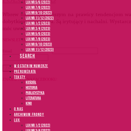
LUX NR 5/6 (2022)
LUX NR 7/8 (2022)
LUX nr 9/10 (2022)
Wbrew najpopularniejszym na prawicy tendencjom wa
LUX NR 11/12 (2022)
dobytkiem inwentarza. Są irytujący i nachalni. Wystarc
LUX NR 1/2 (2023)
móc uwolnić się od …
LUX NR 3/4 (2023)
LUX NR 5/6 (2023)
LUX NR 7/8 (2023)
NEWSLETTER
LUX NR 9/10 (2023)
LUX NR 11/12 (2023)
Email
*
SEARCH
W OSTATNIM NUMERZE
PRENUMERATA
TEKSTY
ZNAJDŹ NAS NA FACEBOOKU:
Kościół
Historia
Publicystyka
Literatura
Kino
O NAS
ARCHIWUM FRONDY
LUX
LUX NR 1/2 (2022)
LUX NR 3/4 (2022)