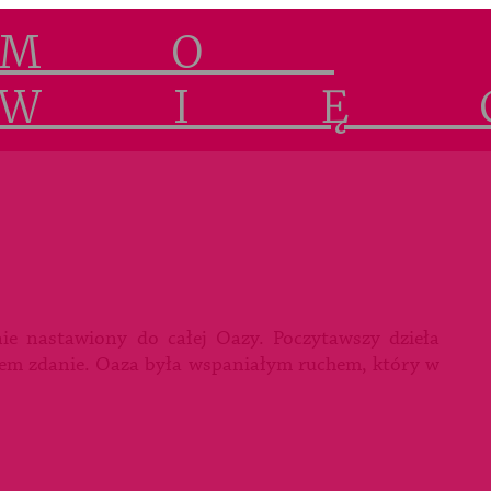
nie nastawiony do całej Oazy. Poczytawszy dzieła
niłem zdanie. Oaza była wspaniałym ruchem, który w