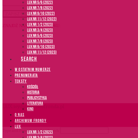
LUX NR 5/6 (2022)
LUX NR 7/8 (2022)
LUX nr 9/10 (2022)
LUX NR 11/12 (2022)
LUX NR 1/2 (2023)
ZNAJDŹ NAS NA FACEBOOKU:
LUX NR 3/4 (2023)
LUX NR 5/6 (2023)
LUX NR 7/8 (2023)
LUX NR 9/10 (2023)
LUX NR 11/12 (2023)
SEARCH
W OSTATNIM NUMERZE
PRENUMERATA
TEKSTY
Kościół
Historia
Publicystyka
Literatura
LUX.wydawnictwofronda.pl
Kino
O NAS
ARCHIWUM FRONDY
LUX
Type and Press “enter” to Search
LUX NR 1/2 (2022)
LUX NR 3/4 (2022)