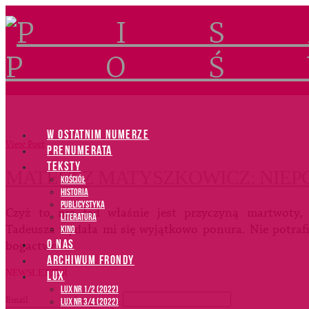
Navigation
W OSTATNIM NUMERZE
View Post
PRENUMERATA
TEKSTY
MATEUSZ MATYSZKOWICZ: NIEP
Kościół
Historia
Publicystyka
Czyż to nie ład właśnie jest przyczyną martwoty,
Literatura
Tadeusza wydała mi się wyjątkowo ponura. Nie potrafi
Kino
O NAS
bogactwo …
ARCHIWUM FRONDY
NEWSLETTER
LUX
LUX NR 1/2 (2022)
Email
*
LUX NR 3/4 (2022)