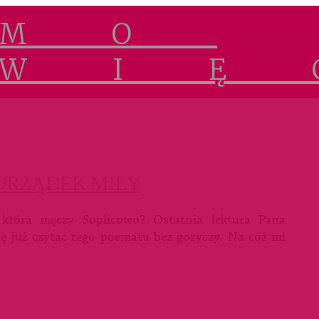
ORZĄDEK MIŁY
 która męczy Soplicowo? Ostatnia lektura Pana
ę już czytać tego poematu bez goryczy. Na cóż mi