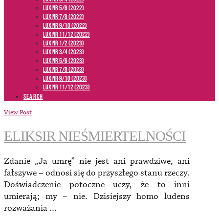
LUX NR 5/6 (2022)
LUX NR 7/8 (2022)
LUX nr 9/10 (2022)
LUX NR 11/12 (2022)
LUX NR 1/2 (2023)
LUX NR 3/4 (2023)
LUX NR 5/6 (2023)
LUX NR 7/8 (2023)
LUX NR 9/10 (2023)
LUX NR 11/12 (2023)
SEARCH
View Post
ELIKSIR NIEŚMIERTELNOŚCI
Zdanie „Ja umrę” nie jest ani prawdziwe, ani
fałszywe – odnosi się do przyszłego stanu rzeczy.
Doświadczenie potoczne uczy, że to inni
umierają; my – nie. Dzisiejszy homo ludens
rozważania …