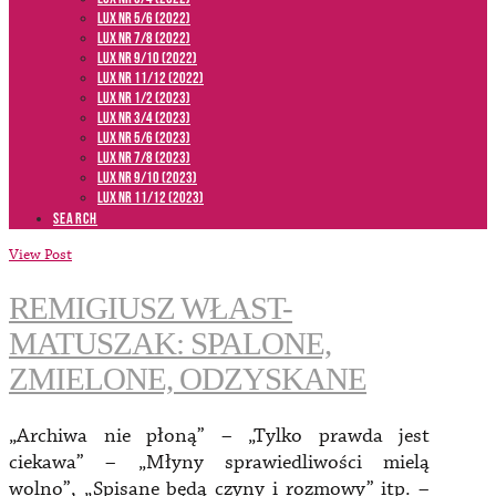
LUX NR 5/6 (2022)
LUX NR 7/8 (2022)
LUX nr 9/10 (2022)
LUX NR 11/12 (2022)
LUX NR 1/2 (2023)
LUX NR 3/4 (2023)
LUX NR 5/6 (2023)
LUX NR 7/8 (2023)
LUX NR 9/10 (2023)
LUX NR 11/12 (2023)
SEARCH
View Post
REMIGIUSZ WŁAST-
MATUSZAK: SPALONE,
ZMIELONE, ODZYSKANE
„Archiwa nie płoną” – „Tylko prawda jest
ciekawa” – „Młyny sprawiedliwości mielą
wolno”, „Spisane będą czyny i rozmowy” itp. –