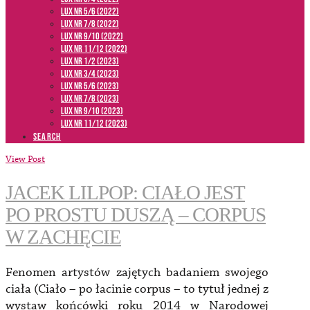
LUX NR 5/6 (2022)
LUX NR 7/8 (2022)
LUX nr 9/10 (2022)
LUX NR 11/12 (2022)
LUX NR 1/2 (2023)
LUX NR 3/4 (2023)
LUX NR 5/6 (2023)
LUX NR 7/8 (2023)
LUX NR 9/10 (2023)
LUX NR 11/12 (2023)
SEARCH
View Post
JACEK LILPOP: CIAŁO JEST
PO PROSTU DUSZĄ – CORPUS
W ZACHĘCIE
Fenomen artystów zajętych badaniem swojego
ciała (Ciało – po łacinie corpus – to tytuł jednej z
wystaw końcówki roku 2014 w Narodowej