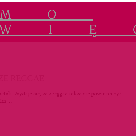
ZE REGGAE
tali. Wydaje się, że z reggae także nie powinno być
kim …