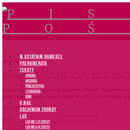
Navigation
W OSTATNIM NUMERZE
View Post
PRENUMERATA
TEKSTY
MACIEJ KALBARCZYK: SŁUCHAC
Kościół
Historia
Publicystyka
Łatwo rozpoznać na ulicy punków, skinów, depeszów i me
Literatura
problemu – dready, broda, skręt w ustach i już wiemy, z 
Kino
O NAS
NEWSLETTER
ARCHIWUM FRONDY
LUX
Email
*
LUX NR 1/2 (2022)
LUX NR 3/4 (2022)