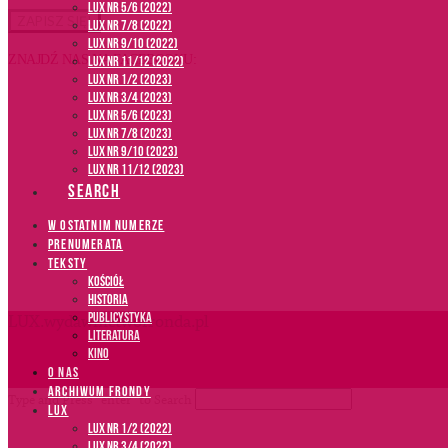
LUX NR 5/6 (2022)
LUX NR 7/8 (2022)
LUX nr 9/10 (2022)
ZNAJDŹ NAS NA FACEBOOKU:
LUX NR 11/12 (2022)
LUX NR 1/2 (2023)
LUX NR 3/4 (2023)
LUX NR 5/6 (2023)
LUX NR 7/8 (2023)
LUX NR 9/10 (2023)
LUX NR 11/12 (2023)
SEARCH
W OSTATNIM NUMERZE
PRENUMERATA
TEKSTY
Kościół
Historia
Publicystyka
LUX.wydawnictwofronda.pl
Literatura
Kino
O NAS
ARCHIWUM FRONDY
Type and Press “enter” to Search
LUX
LUX NR 1/2 (2022)
LUX NR 3/4 (2022)