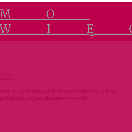
ŻO?
eden z najsłynniejszych dokumentalistów, a film ,
nym światem, poprzeczka zawisa wysoko. …