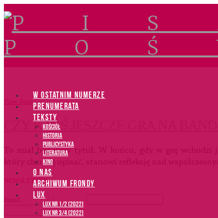
Navigation
W OSTATNIM NUMERZE
View Post
PRENUMERATA
TEKSTY
CZY KTOŚ JESZCZE GRA NA BAND
Kościół
Historia
Publicystyka
To miał być inny tytuł. W końcu, gdy w grę wchodzi j
Literatura
który chce się opisać, stanowi refleksję nad współczes
Kino
O NAS
NEWSLETTER
ARCHIWUM FRONDY
LUX
Email
*
LUX NR 1/2 (2022)
LUX NR 3/4 (2022)