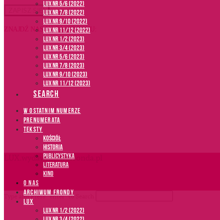
LUX NR 5/6 (2022)
LUX NR 7/8 (2022)
LUX nr 9/10 (2022)
ZNAJDŹ NAS NA FACEBOOKU:
LUX NR 11/12 (2022)
LUX NR 1/2 (2023)
LUX NR 3/4 (2023)
LUX NR 5/6 (2023)
LUX NR 7/8 (2023)
LUX NR 9/10 (2023)
LUX NR 11/12 (2023)
SEARCH
W OSTATNIM NUMERZE
PRENUMERATA
TEKSTY
Kościół
Historia
Publicystyka
LUX.wydawnictwofronda.pl
Literatura
Kino
O NAS
ARCHIWUM FRONDY
Type and Press “enter” to Search
LUX
LUX NR 1/2 (2022)
LUX NR 3/4 (2022)