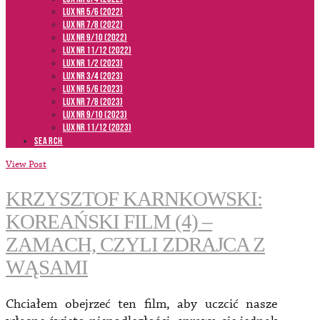
LUX NR 5/6 (2022)
LUX NR 7/8 (2022)
LUX nr 9/10 (2022)
LUX NR 11/12 (2022)
LUX NR 1/2 (2023)
LUX NR 3/4 (2023)
LUX NR 5/6 (2023)
LUX NR 7/8 (2023)
LUX NR 9/10 (2023)
LUX NR 11/12 (2023)
SEARCH
View Post
KRZYSZTOF KARNKOWSKI:
KOREAŃSKI FILM (4) –
ZAMACH, CZYLI ZDRAJCA Z
WĄSAMI
Chciałem obejrzeć ten film, aby uczcić nasze