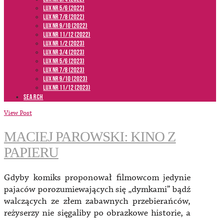
LUX NR 5/6 (2022)
LUX NR 7/8 (2022)
LUX nr 9/10 (2022)
LUX NR 11/12 (2022)
LUX NR 1/2 (2023)
LUX NR 3/4 (2023)
LUX NR 5/6 (2023)
LUX NR 7/8 (2023)
LUX NR 9/10 (2023)
LUX NR 11/12 (2023)
SEARCH
View Post
MACIEJ PAROWSKI: KINO Z
PAPIERU
Gdyby komiks proponował filmowcom jedynie
pajaców porozumiewających się „dymkami” bądź
walczących ze złem zabawnych przebierańców,
reżyserzy nie sięgaliby po obrazkowe historie, a