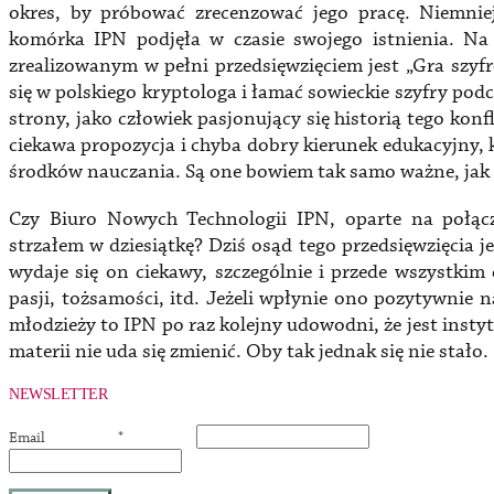
okres, by próbować zrecenzować jego pracę. Niemni
komórka IPN podjęła w czasie swojego istnienia. Na
zrealizowanym w pełni przedsięwzięciem jest „Gra szyfr
się w polskiego kryptologa i łamać sowieckie szyfry pod
strony, jako człowiek pasjonujący się historią tego kon
ciekawa propozycja i chyba dobry kierunek edukacyjny,
środków nauczania. Są one bowiem tak samo ważne, ja
Czy Biuro Nowych Technologii IPN, oparte na połącze
strzałem w dziesiątkę? Dziś osąd tego przedsięwzięcia j
wydaje się on ciekawy, szczególnie i przede wszystkim
pasji, tożsamości, itd. Jeżeli wpłynie ono pozytywnie n
młodzieży to IPN po raz kolejny udowodni, że jest instyt
materii nie uda się zmienić. Oby tak jednak się nie stało.
NEWSLETTER
Email
*