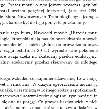
go. Prezes mówił o tym jeszcze wówczas, gdy był
tał szefem potężnej instytucji, jaką jest IPN,
ie Biura Nowoczesnych Technologii była jedną z
ć, jak bardzo był do tego pomysłu przekonany.
tanie tego biura, Nawrocki mówił: „Historia musi
logie, które skłaniają nas do poszukiwania nowych
 pokolenie”, a także: „Edukacja prowadzona przez
 ciągu ostatnich 20 lat wyrosło całe pokolenie
tóre wciąż czeka na skuteczny przekaz edukacyjny.
alny, edukacyjny przekaz skierowany do młodego
ego wzbudził co najmniej zdziwienie, to w mojej
nawet i sensowna. W dużym uproszczeniu można ją
książki, uczestniczą w różnego rodzaju spotkaniach,
ainteresować nowymi technologiami, tym bardziej że
 się one na potęgę. Co prawda bardzo wielu z nich
 także spora grupa, która np. czyta książki w