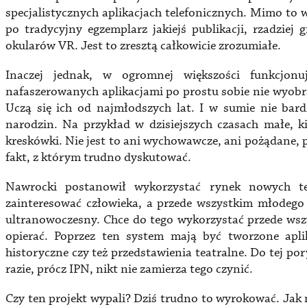
specjalistycznych aplikacjach telefonicznych. Mimo to 
po tradycyjny egzemplarz jakiejś publikacji, rzadziej
okularów VR. Jest to zresztą całkowicie zrozumiałe.
Inaczej jednak, w ogromnej większości funkcjonu
nafaszerowanych aplikacjami po prostu sobie nie wyobr
Uczą się ich od najmłodszych lat. I w sumie nie bard
narodzin. Na przykład w dzisiejszych czasach małe, k
kreskówki. Nie jest to ani wychowawcze, ani pożądane, 
fakt, z którym trudno dyskutować.
Nawrocki postanowił wykorzystać rynek nowych te
zainteresować człowieka, a przede wszystkim młodego
ultranowoczesny. Chce do tego wykorzystać przede wszy
opierać. Poprzez ten system mają być tworzone aplik
historyczne czy też przedstawienia teatralne. Do tej por
razie, prócz IPN, nikt nie zamierza tego czynić.
Czy ten projekt wypali? Dziś trudno to wyrokować. Jak na