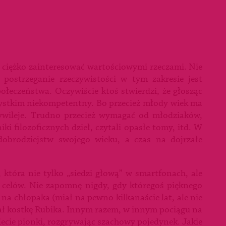
ciężko zainteresować wartościowymi rzeczami. Nie
postrzeganie rzeczywistości w tym zakresie jest
ołeczeństwa. Oczywiście ktoś stwierdzi, że głosząc
szystkim niekompetentny. Bo przecież młody wiek ma
ywileje. Trudno przecież wymagać od młodziaków,
iki filozoficznych dzieł, czytali opasłe tomy, itd. W
 dobrodziejstw swojego wieku, a czas na dojrzałe
 która nie tylko „siedzi głową” w smartfonach, ale
 celów. Nie zapomnę nigdy, gdy któregoś pięknego
a chłopaka (miał na pewno kilkanaście lat, ale nie
dał kostkę Rubika. Innym razem, w innym pociągu na
ecie pionki, rozgrywając szachowy pojedynek. Jakie