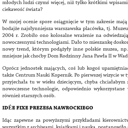
młodych ludzi czymś więcej, niż tylko krótkimi wpisam
ciekawość świata?
W mojej ocenie spore osiągnięcie w tym zakresie maj
bodajże najsłynniejsza warszawska placówka, tj. Muze
2004 r. Zrobiło ono kolosalne wrażenie na odwiedzaj
nowoczesnymi technologiami. Dało to mieszankę doskon
nowy trend, którym podążyły inne polskie muzea, n
mniejsze jak choćby Dom Rodzinny Jana Pawła II w Wad
Oprócz jednostek mających, coś lub kogoś upamiętnia
także Centrum Nauki Kopernik. Po pierwszej wizycie w
przyjechała tu w wieku dziecięcym, chyba chciałabym
nowoczesne technologie, odpowiednio wykorzystane 
również starszych osób.
IDÉE FIXE PREZESA NAWROCKIEGO
Idąc zapewne za powyższymi przykładami kierownictwo
wszystkim z archiwami, książkami i nauką, postanowiło