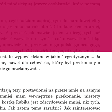
ód młodzieży są jeszcze osobistości, które potrafią
ntom, czyli ludziom aspirującym do narodowej elity
m się z roku na rok obniża) brakuje elementarnej,
. A przecież jak mawiał jeden z nieżyjących już
iedzieć wszystko o czymś, i coś o wszystkim”. Idąc
, opowiedzianą przez znanego polskiego pedagoga,
wiek o Jerychu? Człowiek ten popatrzył na mnie w
, zostało wypowiedziane w jakimś egzotycznym… Ja
dne, nawet dla człowieka, który był przekonany o
nie go przekonywała.
dzają tezy, postawionej na przeze mnie na samym
iemniej mam wewnętrzne przekonanie, niestety
h kostkę Rubika jest zdecydowanie mniej, niż tych,
hu. Jak zatem temu zaradzić? Jak zainteresować