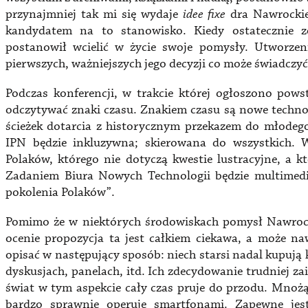
przynajmniej tak mi się wydaje
idee fixe
dra Nawrockie
kandydatem na to stanowisko. Kiedy ostatecznie zos
postanowił wcielić w życie swoje pomysły. Utworzen
pierwszych, ważniejszych jego decyzji co może świadczy
Podczas konferencji, w trakcie której ogłoszono pows
odczytywać znaki czasu. Znakiem czasu są nowe techno
ścieżek dotarcia z historycznym przekazem do młodego
IPN będzie inkluzywna; skierowana do wszystkich. W
Polaków, którego nie dotyczą kwestie lustracyjne, a k
Zadaniem Biura Nowych Technologii będzie multimedi
pokolenia Polaków”.
Pomimo że w niektórych środowiskach pomysł Nawrocki
ocenie propozycja ta jest całkiem ciekawa, a może 
opisać w następujący sposób: niech starsi nadal kupują 
dyskusjach, panelach, itd. Ich zdecydowanie trudniej z
świat w tym aspekcie cały czas pruje do przodu. Mnożą
bardzo sprawnie operuje smartfonami. Zapewne jest