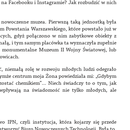
i na Facebooku i Instagramie? Jak rozbudzić w nich
ą nowoczesne muzea. Pierwszą taką jednostką była
um Powstania Warszawskiego, które powstało już w
ących, gdyż połączono w nim zabytkowe obiekty z
ałą, i tym samym placówka ta wyznaczyła zupełnie
p. monumentalne Muzeum II Wojny Światowej, lub
owicach.
ć, niemałą rolę w rozwoju młodych ludzi odegrało
 tymże centrum moja Żona powiedziała mi: „Gdybym
 zostać chemikiem”… Niech świadczy to o tym, jak
wpływają na świadomość nie tylko młodych, ale
 IPN, czyli instytucja, która kojarzy się przede
 stworzyć Biuro Nowoczesnych Technologii. Była to,