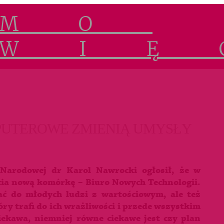
PUTEROWE ZMIENIĄ UMYSŁY
 Narodowej dr Karol Nawrocki ogłosił, że w
cia nową komórkę – Biuro Nowych Technologii.
ć do młodych ludzi z wartościowym, ale też
y trafi do ich wrażliwości i przede wszystkim
 ciekawa, niemniej równe ciekawe jest czy plan