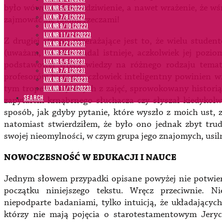
było wówczas moje zdziwienie, a nawet wrażenie, że wśr
LUX NR 5/6 (2022)
LUX NR 7/8 (2022)
zajmować się takimi rzeczami!
LUX nr 9/10 (2022)
LUX NR 11/12 (2022)
Z drugiej strony przerażające jest to, że wielu stude
LUX NR 1/2 (2023)
(uważam, że taka nadal istnieje, aczkolwiek jej pozio
LUX NR 3/4 (2023)
LUX NR 5/6 (2023)
podstawowej wręcz wiedzy na różnego rodzaju tematy
LUX NR 7/8 (2023)
profesorów historii: „człowiek inteligentny powinien w
LUX NR 9/10 (2023)
tym tropem na jednych z zajęć, sprowokowany historią
LUX NR 11/12 (2023)
SEARCH
zapytałem krnąbrnego słuchacza czy słyszał kiedykol
sposób, jak gdyby pytanie, które wyszło z moich ust
natomiast stwierdziłem, że było ono jednak zbyt tru
swojej nieomylności, w czym grupa jego znajomych, usil
NOWOCZESNOŚĆ W EDUKACJI I NAUCE
Jednym słowem przypadki opisane powyżej nie potwier
początku niniejszego tekstu. Wręcz przeciwnie. N
niepodparte badaniami, tylko intuicją, że układającyc
którzy nie mają pojęcia o starotestamentowym Jeryc