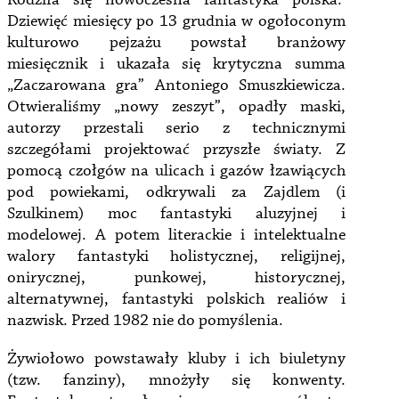
Rodziła się nowoczesna fantastyka polska.
Dziewięć miesięcy po 13 grudnia w ogołoconym
kulturowo pejzażu powstał branżowy
miesięcznik i ukazała się krytyczna summa
„Zaczarowana gra” Antoniego Smuszkiewicza.
Otwieraliśmy „nowy zeszyt”, opadły maski,
autorzy przestali serio z technicznymi
szczegółami projektować przyszłe światy. Z
pomocą czołgów na ulicach i gazów łzawiących
pod powiekami, odkrywali za Zajdlem (i
Szulkinem) moc fantastyki aluzyjnej i
modelowej. A potem literackie i intelektualne
walory fantastyki holistycznej, religijnej,
onirycznej, punkowej, historycznej,
alternatywnej, fantastyki polskich realiów i
nazwisk. Przed 1982 nie do pomyślenia.
Żywiołowo powstawały kluby i ich biuletyny
(tzw. fanziny), mnożyły się konwenty.