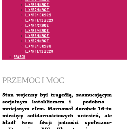
LUX NR 5/6 (2022)
LUX NR 7/8 (2022)
LUX nr 9/10 (2022)
LUX NR 11/12 (2022)
LUX NR 1/2 (2023)
LUX NR 3/4 (2023)
LUX NR 5/6 (2023)
LUX NR 7/8 (2023)
LUX NR 9/10 (2023)
LUX NR 11/12 (2023)
SEARCH
PRZEMOC I MOC
Stan wojenny był tragedią, zasmucającym
socjalnym kataklizmem i – podobno –
mniejszym złem. Marnował dorobek 16-tu
miesięcy solidarnościowych uniesień, ale
kładł kres fikcji jedności społeczno-