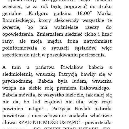
wiedzieć, że za rok będę poprawiał do druku
genialne „Karlgoro godzina 18.00” Marka
Baranieckiego, który zlekceważy wszystkie te
kwestie, bo ma ważniejsze rzeczy do
opowiedzenia. Zmierzałem siedzieć cicho i lizać
rany, ale moja mądra żona natychmiast
poinformowała o sytuacji sąsiadów, więc
zszedłem do nich w poszukiwaniu pocieszenia.
A tam u państwa Pawlaków babcia z
siedmioletnią wnuczką Patrycją bawiły się w
psychodramę. Babcia była ludem, wnuczka
wzięła na siebie rolę premiera Rakowskiego.
Babcia mówiła, że wszystko idzie źle, tak dalej się
nie da, bo lud rządowi nie ufa, więc rząd
powinien ustąpić… Patrycja Pawlak nabrała
powietrza i nieoczekiwanie znalazła właściwie
słowa: RZĄD NIE MOŻE USTĄPIĆ – powiedziała