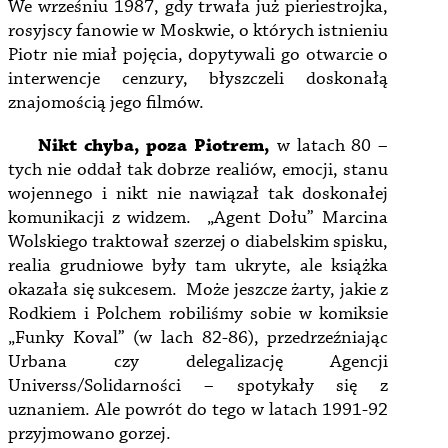
We wrześniu 1987, gdy trwała już pieriestrojka,
rosyjscy fanowie w Moskwie, o których istnieniu
Piotr nie miał pojęcia, dopytywali go otwarcie o
interwencje cenzury, błyszczeli doskonałą
znajomością jego filmów.
Nikt chyba, poza Piotrem,
w latach 80 –
tych nie oddał tak dobrze realiów, emocji, stanu
wojennego i nikt nie nawiązał tak doskonałej
komunikacji z widzem. „Agent Dołu” Marcina
Wolskiego traktował szerzej o diabelskim spisku,
realia grudniowe były tam ukryte, ale książka
okazała się sukcesem. Może jeszcze żarty, jakie z
Rodkiem i Polchem robiliśmy sobie w komiksie
„Funky Koval” (w lach 82-86), przedrzeźniając
Urbana czy delegalizację Agencji
Universs/Solidarności – spotykały się z
uznaniem. Ale powrót do tego w latach 1991-92
przyjmowano gorzej.