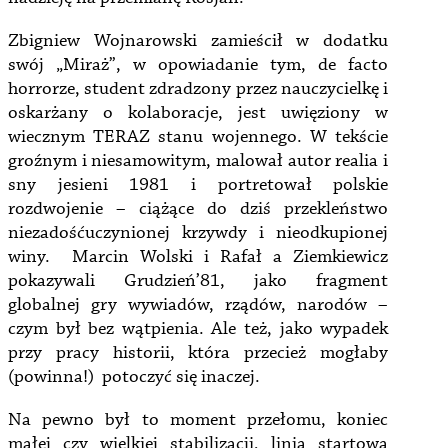
Zbigniew Wojnarowski zamieścił w dodatku
swój „Miraż”, w opowiadanie tym, de facto
horrorze, student zdradzony przez nauczycielkę i
oskarżany o kolaboracje, jest uwięziony w
wiecznym TERAZ stanu wojennego. W tekście
groźnym i niesamowitym, malował autor realia i
sny jesieni 1981 i portretował polskie
rozdwojenie – ciążące do dziś przekleństwo
niezadośćuczynionej krzywdy i nieodkupionej
winy. Marcin Wolski i Rafał a Ziemkiewicz
pokazywali Grudzień’81, jako fragment
globalnej gry wywiadów, rządów, narodów –
czym był bez wątpienia. Ale też, jako wypadek
przy pracy historii, która przecież mogłaby
(powinna!) potoczyć się inaczej.
Na pewno był to moment przełomu, koniec
małej czy wielkiej stabilizacji, linia startowa