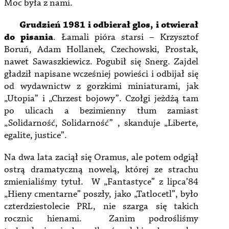
Moc była z nami.
Grudzień 1981 i odbierał glos, i otwierał
do pisania
. Łamali pióra starsi – Krzysztof
Boruń, Adam Hollanek, Czechowski, Prostak,
nawet Sawaszkiewicz. Pogubił się Snerg. Zajdel
gładził napisane wcześniej powieści i odbijał się
od wydawnictw z gorzkimi miniaturami, jak
„Utopia” i „Chrzest bojowy”. Czołgi jeżdżą tam
po ulicach a bezimienny tłum zamiast
„Solidarność, Solidarność” , skanduje „Liberte,
egalite, justice”.
Na dwa lata zaciął się Oramus, ale potem odgiął
ostrą dramatyczną nowelą, której ze strachu
zmienialiśmy tytuł. W „Fantastyce” z lipca’84
„Hieny cmentarne” poszły, jako „Tatlocetl”, było
czterdziestolecie PRL, nie szarga się takich
rocznic hienami. Zanim podrośliśmy