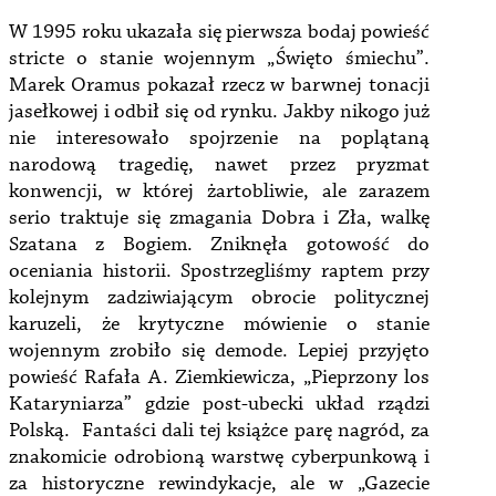
W 1995 roku ukazała się pierwsza bodaj powieść
stricte o stanie wojennym „Święto śmiechu”.
Marek Oramus pokazał rzecz w barwnej tonacji
jasełkowej i odbił się od rynku. Jakby nikogo już
nie interesowało spojrzenie na poplątaną
narodową tragedię, nawet przez pryzmat
konwencji, w której żartobliwie, ale zarazem
serio traktuje się zmagania Dobra i Zła, walkę
Szatana z Bogiem. Zniknęła gotowość do
oceniania historii. Spostrzegliśmy raptem przy
kolejnym zadziwiającym obrocie politycznej
karuzeli, że krytyczne mówienie o stanie
wojennym zrobiło się demode. Lepiej przyjęto
powieść Rafała A. Ziemkiewicza, „Pieprzony los
Kataryniarza” gdzie post-ubecki układ rządzi
Polską. Fantaści dali tej książce parę nagród, za
znakomicie odrobioną warstwę cyberpunkową i
za historyczne rewindykacje, ale w „Gazecie