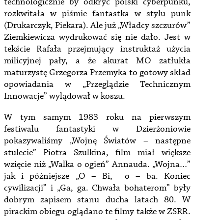
technologicznie by odkryć polski cyberpunku,
rozkwitała w piśmie fantastka w stylu punk
(Drukarczyk, Piekara). Ale już „Władcy szczurów”
Ziemkiewicza wydrukować się nie dało. Jest w
tekście Rafała przejmujący instruktaż użycia
milicyjnej pały, a że akurat MO zatłukła
maturzystę Grzegorza Przemyka to gotowy skład
opowiadania w „Przeglądzie Technicznym
Innowacje” wylądował w koszu.
W tym samym 1983 roku na pierwszym
festiwalu fantastyki w Dzierżoniowie
pokazywaliśmy „Wojnę Światów – następne
stulecie” Piotra Szulkina, film miał większe
wzięcie niż „Walka o ogień” Annauda. „Wojna…”
jak i późniejsze „O – Bi, o – ba. Koniec
cywilizacji” i „Ga, ga. Chwała bohaterom” były
dobrym zapisem stanu ducha latach 80. W
pirackim obiegu oglądano te filmy także w ZSRR.