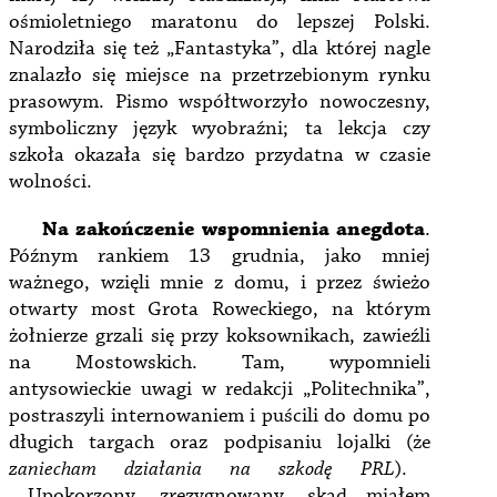
ośmioletniego maratonu do lepszej Polski.
Narodziła się też „Fantastyka”, dla której nagle
znalazło się miejsce na przetrzebionym rynku
prasowym. Pismo współtworzyło nowoczesny,
symboliczny język wyobraźni; ta lekcja czy
szkoła okazała się bardzo przydatna w czasie
wolności.
Na zakończenie wspomnienia anegdota
.
Późnym rankiem 13 grudnia, jako mniej
ważnego, wzięli mnie z domu, i przez świeżo
otwarty most Grota Roweckiego, na którym
żołnierze grzali się przy koksownikach, zawieźli
na Mostowskich. Tam, wypomnieli
antysowieckie uwagi w redakcji „Politechnika”,
postraszyli internowaniem i puścili do domu po
długich targach oraz podpisaniu lojalki (że
zaniecham działania na szkodę PRL
).
Upokorzony, zrezygnowany, skąd miałem