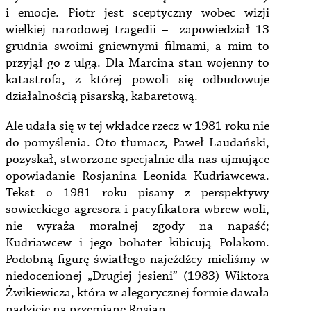
i emocje. Piotr jest sceptyczny wobec wizji
wielkiej narodowej tragedii – zapowiedział 13
grudnia swoimi gniewnymi filmami, a mim to
przyjął go z ulgą. Dla Marcina stan wojenny to
katastrofa, z której powoli się odbudowuje
działalnością pisarską, kabaretową.
Ale udała się w tej wkładce rzecz w 1981 roku nie
do pomyślenia. Oto tłumacz, Paweł Laudański,
pozyskał, stworzone specjalnie dla nas ujmujące
opowiadanie Rosjanina Leonida Kudriawcewa.
Tekst o 1981 roku pisany z perspektywy
sowieckiego agresora i pacyfikatora wbrew woli,
nie wyraża moralnej zgody na napaść;
Kudriawcew i jego bohater kibicują Polakom.
Podobną figurę światłego najeźdźcy mieliśmy w
niedocenionej „Drugiej jesieni” (1983) Wiktora
Żwikiewicza, która w alegorycznej formie dawała
nadzieję na przemianę Rosjan.