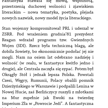
Fantastyka stawała się mową, wspólnotą,
przestrzenią duchowej wolności i zjawiskiem
literackim – nowa tematyka, poetyka, plejada
nowych nazwisk, nowy model życia literackiego.
Stan wojenny kompromitował PRL i uderzał w
ZSRR. Pod wrażeniem grudnia’81 prezydent
Reagan wdrażał programu tzw. Gwiezdnych
Wojen (SDI). Rzecz była techniczną blagą, ale
dobiła Sowiety, bo ekonomicznie podołać jej nie
mogli. Nam na osiem lat odebrano nadzieję i
wolność (w realu, w fantastyce kwitło jedno i
drugie), ale Centrala zaczęła się sypać. Potem był
Okrągły Stół i jednak lepsza Polska. Powstali
Czesi, Węgry, Rumunii, Polacy obalili pomnik
Dzierżyńskiego w Warszawie i podpalili Lenina w
Nowej Hucie, zaś Berlińczycy ruszyli z młotkami
na Mur zupełnie jak Ewoki na twierdzę
Imperium Zła w „Powrocie Jedi”. A fantastyczna