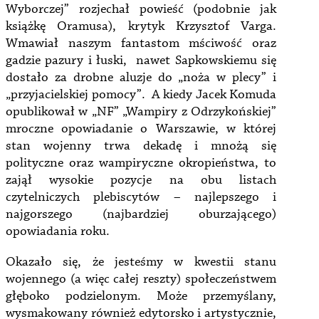
Wyborczej” rozjechał powieść (podobnie jak
książkę Oramusa), krytyk Krzysztof Varga.
Wmawiał naszym fantastom mściwość oraz
gadzie pazury i łuski, nawet Sapkowskiemu się
dostało za drobne aluzje do „noża w plecy” i
„przyjacielskiej pomocy”. A kiedy Jacek Komuda
opublikował w „NF” „Wampiry z Odrzykońskiej”
mroczne opowiadanie o Warszawie, w której
stan wojenny trwa dekadę i mnożą się
polityczne oraz wampiryczne okropieństwa, to
zajął wysokie pozycje na obu listach
czytelniczych plebiscytów – najlepszego i
najgorszego (najbardziej oburzającego)
opowiadania roku.
Okazało się, że jesteśmy w kwestii stanu
wojennego (a więc całej reszty) społeczeństwem
głęboko podzielonym. Może przemyślany,
wysmakowany również edytorsko i artystycznie,