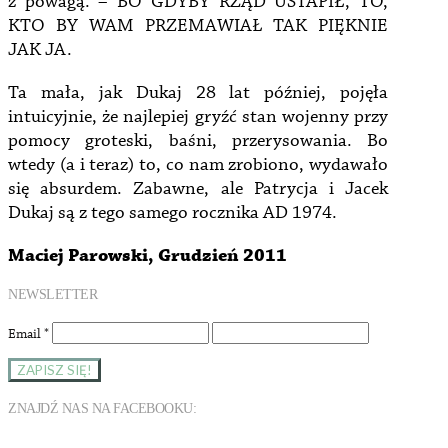
z powagą. – BO GDYBY RZĄD USTAPIŁ, TO,
KTO BY WAM PRZEMAWIAŁ TAK PIĘKNIE
JAK JA.
Ta mała, jak Dukaj 28 lat później, pojęła
intuicyjnie, że najlepiej gryźć stan wojenny przy
pomocy groteski, baśni, przerysowania. Bo
wtedy (a i teraz) to, co nam zrobiono, wydawało
się absurdem. Zabawne, ale Patrycja i Jacek
Dukaj są z tego samego rocznika AD 1974.
Maciej Parowski, Grudzień 2011
NEWSLETTER
Email
*
ZNAJDŹ NAS NA FACEBOOKU: