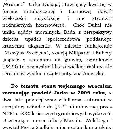
„Wroniec” Jacka Dukaja, stawiający kwestię w
formie mitologicznej i baśniowej dawał
większości satysfakcję i nie stwarzał
nadmiernych kontrowersji. Choć Dukaj nie
unika sądów moralnych. Bada z perspektywy
dziecka upadek społeczeństwa poddanego
kruczemu ukąszeniu. W mieście funkcjonuje
„Maszyna Szarzyna”, szaleją Milipanci i Bubecy
(szpicle z antenami na głowie), członkowie
(PZPR) to bezmyślne kłącza wielkiej rośliny, ale
sercami wszystkich rządzi mityczna Ameryka.
Do tematu stanu wojennego wracałem
recenzując powieść Jacka w 2009 roku
, a
dwa lata później wraz z kilkoma autorami w
specjalnej wkładce do „NF” ufundowanej przez
NCK na XXX lecie owych grudniowych wydarzeń.
Otwierające numer teksty Marcina Wolskiego i
wywiad Piotra Szulkina niosą różne komunikaty