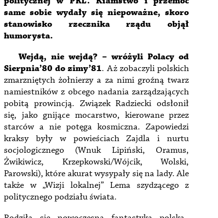
politycznej w PRL. Kłamstwo i przemoc
same sobie wydały się niepoważne, skoro
stanowisko rzecznika rządu objął
humorysta.
Wejdą, nie wejdą? – wróżyli Polacy od
Sierpnia’80 do zimy’81
. Aż zobaczyli polskich
zmarzniętych żołnierzy a za nimi groźną twarz
namiestników z obcego nadania zarządzających
pobitą prowincją. Związek Radziecki odsłonił
się, jako gnijące mocarstwo, kierowane przez
starców a nie potęga kosmiczna. Zapowiedzi
kraksy były w powieściach Zajdla i nurtu
socjologicznego (Wnuk Lipiński, Oramus,
Żwikiwicz, Krzepkowski/Wójcik, Wolski,
Parowski), które akurat wysypały się na lady. Ale
także w „Wizji lokalnej” Lema szydzącego z
politycznego podziału świata.