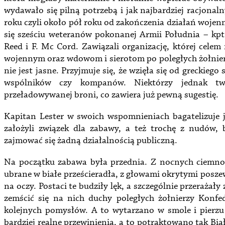
wydawało się pilną potrzebą i jak najbardziej racjon
roku czyli około pół roku od zakończenia działań wojen
się sześciu weteranów pokonanej Armii Południa – kpt. 
Reed i F. Mc Cord. Zawiązali organizację, której cele
wojennym oraz wdowom i sierotom po poległych żołnier
nie jest jasne. Przyjmuje się, że wzięła się od greckieg
wspólników czy kompanów. Niektórzy jednak tw
przeładowywanej broni, co zawiera już pewną sugestię.
Kapitan Lester w swoich wspomnieniach bagatelizuje j
założyli związek dla zabawy, a też trochę z nudów, 
zajmować się żadną działalnością publiczną.
Na początku zabawa była przednia. Z nocnych ciemnośc
ubrane w białe prześcieradła, z głowami okrytymi posz
na oczy. Postaci te budziły lęk, a szczególnie przeraż
zemścić się na nich duchy poległych żołnierzy Konfed
kolejnych pomysłów. A to wytarzano w smole i pierzu
bardziej realne przewinienia, a to potraktowano tak Bi