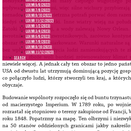
Meksykańską przynosi masy ciepłego wilgotnego po
LUX NR 5/6 (2022)
wpływami arktycznymi, więc silne wichury przybierają 
LUX NR 7/8 (2022)
tornado, to trąba powietrzna potrafi porwać dom razem
LUX nr 9/10 (2022)
LUX NR 11/12 (2022)
kiedyś udziałem Dorotki. Inne wiatry wieją na połud
LUX NR 1/2 (2023)
Zatoki Meksykańskiej, a wody zalewają Nowy Orlean. 
LUX NR 3/4 (2023)
zwrotnikowych i podzwrotnikowych, zarówno kontynen
LUX NR 5/6 (2023)
LUX NR 7/8 (2023)
obszar to klimaty umiarkowane. Warunki naturalne są 
LUX NR 9/10 (2023)
bez wpływu na tryb życia ludzi zamieszkujących te z
LUX NR 11/12 (2023)
pastwiska, zboże woli bardziej zrównoważony klimat ni
SEARCH
niewiele więcej. A jednak cały ten obszar to jedno pań
USA od dwustu lat utrzymują dominującą pozycję gospo
co połączyło ludzi, którzy stworzyli ten kraj, a których
obyczaje.
Budowanie wspólnoty rozpoczęło się od buntu trzynastu 
od macierzystego Imperium. W 1789 roku, po wojnie
rozrastał się stopniowo o tereny zakupione od Francji, 
roku 1848. Popatrzmy na mapę. Ten olbrzymi i niezwykl
na 50 stanów oddzielonych granicami jakby nakreślon