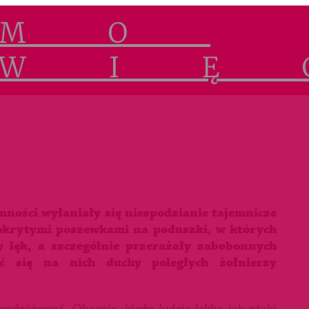
ności wyłaniały się niespodzianie tajemnicze
 okrytymi poszewkami na poduszki, w których
y lęk, a szczególnie przerażały zabobonnych
ć się na nich duchy poległych żołnierzy