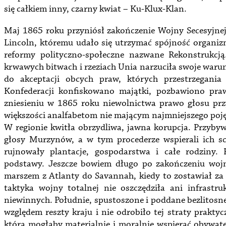
się całkiem inny, czarny kwiat – Ku-Klux-Klan.
Maj 1865 roku przyniósł zakończenie Wojny Secesyjnej
Lincoln, któremu udało się utrzymać spójność organi
reformy polityczno-społeczne nazwane Rekonstrukcją.
krwawych bitwach i rzeziach Unia narzuciła swoje war
do akceptacji obcych praw, których przestrzegani
Konfederacji konfiskowano majątki, pozbawiono pra
zniesieniu w 1865 roku niewolnictwa prawo głosu pr
większości analfabetom nie mającym najmniejszego poję
W regionie kwitła obrzydliwa, jawna korupcja. Przyby
głosy Murzynów, a w tym procederze wspierali ich sc
rujnowały plantacje, gospodarstwa i całe rodziny
podstawy. Jeszcze bowiem długo po zakończeniu wojn
marszem z Atlanty do Savannah, kiedy to zostawiał za
taktyka wojny totalnej nie oszczędziła ani infrastr
niewinnych. Południe, spustoszone i poddane bezlitosn
względem reszty kraju i nie odrobiło tej straty praktyc
która mogłaby materialnie i moralnie wspierać obywate