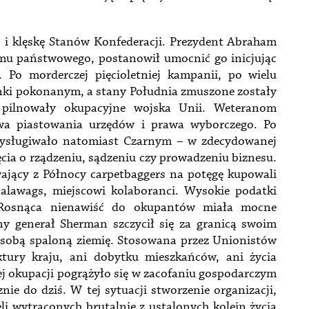
 i klęskę Stanów Konfederacji. Prezydent Abraham
zmu państwowego, postanowił umocnić go inicjując
 Po morderczej pięcioletniej kampanii, po wielu
unki pokonanym, a stany Południa zmuszone zostały
a pilnowały okupacyjne wojska Unii. Weteranom
wa piastowania urzędów i prawa wyborczego. Po
zysługiwało natomiast Czarnym – w zdecydowanej
cia o rządzeniu, sądzeniu czy prowadzeniu biznesu.
wający z Północy carpetbaggers na potęgę kupowali
alawags, miejscowi kolaboranci. Wysokie podatki
. Rosnąca nienawiść do okupantów miała mocne
y generał Sherman szczycił się za granicą swoim
 sobą spaloną ziemię. Stosowana przez Unionistów
uktury kraju, ani dobytku mieszkańców, ani życia
ej okupacji pogrążyło się w zacofaniu gospodarczym
znie do dziś. W tej sytuacji stworzenie organizacji,
li wytrąconych brutalnie z ustalonych kolein życia