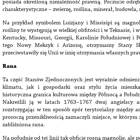
posiada określoną niezależność prawną. Poczucie odrę
charakterystyczne – zwierzę, roślina, minerał, budowla,
Na przykład symbolem Luizjany i Missisipi są magnoli
rośliny te występują w wielkiej obfitości i w Teksasie, 
Kentucky, Missouri, Georgii, Karolinie Południowej i P
tego Nowy Meksyk i Arizonę, otrzymamy Stany Sko
przeciwstawiły się Unii w imię utrzymania własnych pra
Rana
Ta część Stanów Zjednoczonych jest wyraźnie odmien
klimatu, jak i gospodarki oraz stylu życia miesz
historyczna granica kulturowa między Północą a Połud
Nakreślili ją w latach 1763–1767 dwaj angielscy 
rozstrzygając w ten sposób spór terytorialny między 
proroczą przenikliwością zaznaczyli miejsce, w którym 
zabliźniona rana.
Na południe od tej linii tak obficie rosną magnolie, al