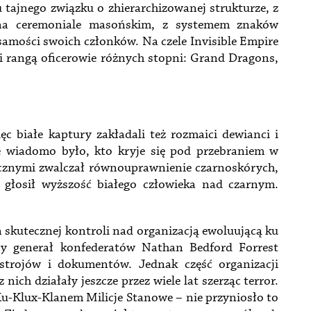
 tajnego związku o zhierarchizowanej strukturze, z
o na ceremoniale masońskim, z systemem znaków
amości swoich członków. Na czele Invisible Empire
si rangą oficerowie różnych stopni: Grand Dragons,
c białe kaptury zakładali też rozmaici dewianci i
ie wiadomo było, kto kryje się pod przebraniem w
cznymi zwalczał równouprawnienie czarnoskórych,
ą głosił wyższość białego człowieka nad czarnym.
skutecznej kontroli nad organizacją ewoluującą ku
ny generał konfederatów Nathan Bedford Forrest
 strojów i dokumentów. Jednak część organizacji
nich działały jeszcze przez wiele lat szerząc terror.
 Ku-Klux-Klanem Milicje Stanowe – nie przyniosło to