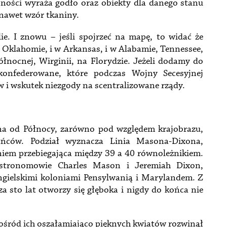
bności wyraża godło oraz obiekty dla danego stanu
 nawet wzór tkaniny.
e. I znowu – jeśli spojrzeć na mapę, to widać że
i w Oklahomie, i w Arkansas, i w Alabamie, Tennessee,
ółnocnej, Wirginii, na Florydzie. Jeżeli dodamy do
nfederowane, które podczas Wojny Secesyjnej
w i wskutek niezgody na scentralizowane rządy.
na od Północy, zarówno pod względem krajobrazu,
kańców. Podział wyznacza Linia Masona-Dixona,
niem przebiegająca między 39 a 40 równoleżnikiem.
astronomowie Charles Mason i Jeremiah Dixon,
angielskimi koloniami Pensylwanią i Marylandem. Z
za sto lat otworzy się głęboka i nigdy do końca nie
e pośród ich oszałamiająco pięknych kwiatów rozwinął