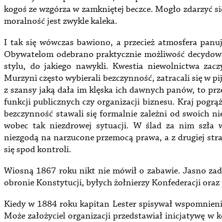
kogoś ze wzgórza w zamkniętej beczce. Mogło zdarzyć się
moralność jest zwykle kaleka.
I tak się wówczas bawiono, a przecież atmosfera panu
Obywatelom odebrano praktycznie możliwość decydowan
stylu, do jakiego nawykli. Kwestia niewolnictwa zac
Murzyni często wybierali bezczynność, zatracali się w pij
z szansy jaką dała im klęska ich dawnych panów, to prz
funkcji publicznych czy organizacji biznesu. Kraj pogrąża
bezczynność stawali się formalnie zależni od swoich ni
wobec tak niezdrowej sytuacji. W ślad za nim szła 
niezgodą na narzucone przemocą prawa, a z drugiej st
się spod kontroli.
Wiosną 1867 roku nikt nie mówił o zabawie. Jasno za
obronie Konstytucji, byłych żołnierzy Konfederacji oraz
Kiedy w 1884 roku kapitan Lester spisywał wspomnienia
Może założyciel organizacji przedstawiał inicjatywę w 