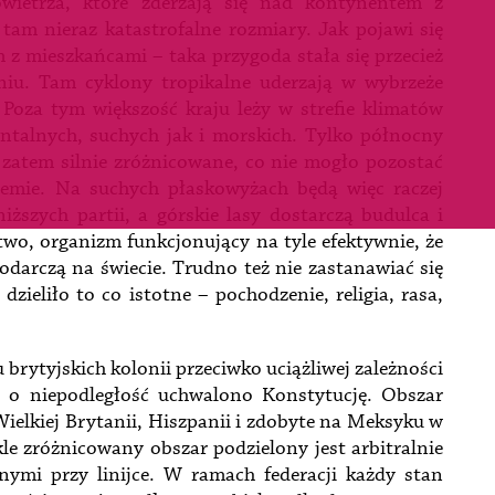
wietrza, które zderzają się nad kontynentem z
tam nieraz katastrofalne rozmiary. Jak pojawi się
 z mieszkańcami – taka przygoda stała się przecież
niu. Tam cyklony tropikalne uderzają w wybrzeże
Poza tym większość kraju leży w strefie klimatów
talnych, suchych jak i morskich. Tylko północny
zatem silnie zróżnicowane, co nie mogło pozostać
iemie. Na suchych płaskowyżach będą więc raczej
ższych partii, a górskie lasy dostarczą budulca i
stwo, organizm funkcjonujący na tyle efektywnie, że
darczą na świecie. Trudno też nie zastanawiać się
 dzieliło to co istotne – pochodzenie, religia, rasa,
brytyjskich kolonii przeciwko uciążliwej zależności
 o niepodległość uchwalono Konstytucję. Obszar
Wielkiej Brytanii, Hiszpanii i zdobyte na Meksyku w
e zróżnicowany obszar podzielony jest arbitralnie
ymi przy linijce. W ramach federacji każdy stan