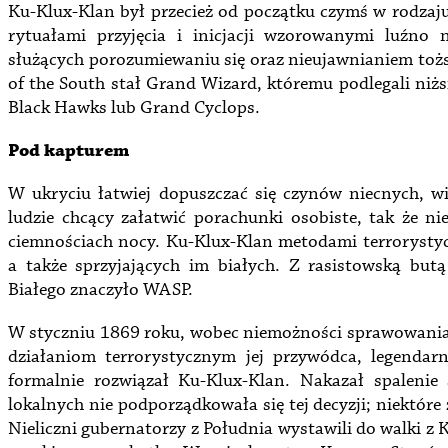
Ku-Klux-Klan był przecież od początku czymś w rodzaju
rytuałami przyjęcia i inicjacji wzorowanymi luźn
służących porozumiewaniu się oraz nieujawnianiem tożs
of the South stał Grand Wizard, któremu podlegali niż
Black Hawks lub Grand Cyclops.
Pod kapturem
W ukryciu łatwiej dopuszczać się czynów niecnych, wię
ludzie chcący załatwić porachunki osobiste, tak że n
ciemnościach nocy. Ku-Klux-Klan metodami terrorysty
a także sprzyjających im białych. Z rasistowską but
Białego znaczyło WASP.
W styczniu 1869 roku, wobec niemożności sprawowania 
działaniom terrorystycznym jej przywódca, legendar
formalnie rozwiązał Ku-Klux-Klan. Nakazał spalenie
lokalnych nie podporządkowała się tej decyzji; niektóre z 
Nieliczni gubernatorzy z Południa wystawili do walki z