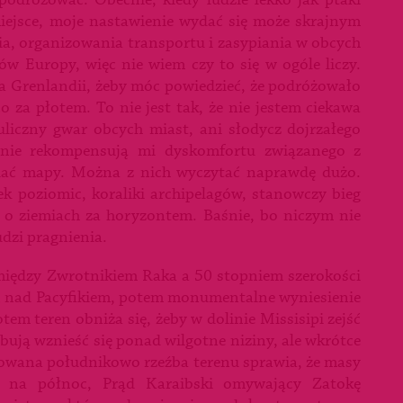
odróżować. Obecnie, kiedy ludzie lekko jak ptaki
iejsce, moje nastawienie wydać się może skrajnym
, organizowania transportu i zasypiania w obcych
ów Europy, więc nie wiem czy to się w ogóle liczy.
na Grenlandii, żeby móc powiedzieć, że podróżowało
o za płotem. To nie jest tak, że nie jestem ciekawa
uliczny gwar obcych miast, ani słodycz dojrzałego
nie rekompensują mi dyskomfortu związanego z
dać mapy. Można z nich wyczytać naprawdę dużo.
unek poziomic, koraliki archipelagów, stanowczy bieg
 o ziemiach za horyzontem. Baśnie, bo niczym nie
dzi pragnienia.
 między Zwrotnikiem Raka a 50 stopniem szerokości
in nad Pacyfikiem, potem monumentalne wyniesienie
tem teren obniża się, żeby w dolinie Missisipi zejść
ują wznieść się ponad wilgotne niziny, ale wkrótce
towana południkowo rzeźba terenu sprawia, że masy
a na północ, Prąd Karaibski omywający Zatokę