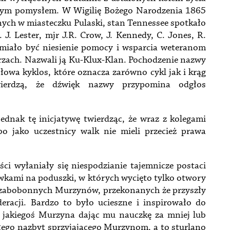
alnym pomysłem. W Wigilię Bożego Narodzenia 1865
nych w miasteczku Pulaski, stan Tennessee spotkało
J. Lester, mjr J.R. Crow, J. Kennedy, C. Jones, R.
m miało być niesienie pomocy i wsparcia weteranom
zach. Nazwali ją Ku-Klux-Klan. Pochodzenie nazwy
o słowa kyklos, które oznacza zarówno cykl jak i krąg
ierdzą, że dźwięk nazwy przypomina odgłos
ednak tę inicjatywę twierdząc, że wraz z kolegami
bo jako uczestnicy walk nie mieli przecież prawa
i wyłaniały się niespodzianie tajemnicze postaci
ewkami na poduszki, w których wycięto tylko otwory
ały zabobonnych Murzynów, przekonanych że przyszły
eracji. Bardzo to było ucieszne i inspirowało do
 jakiegoś Murzyna dając mu nauczkę za mniej lub
ałego nazbyt sprzyjającego Murzynom, a to sturlano