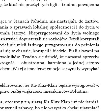
, że ktoś nie przeżył tych figli – trudno, powojenna
jąca w Stanach Południa nie nastrajała do żartów.
ia o sprawach lokalnej społeczności i do życia w
zynała jątrzyć. Nieprzygotowani do życia wolnego
aństwie i dopuszczali się rozbojów. Jeżeli korzystali
ecież nie mieli żadnego przygotowania do pełnienia
ł się w chaosie, korupcji i biedzie. Biali skazani na
ewolników. Trudno się dziwić, że narastał sprzeciw
wrogość – obustronna, karmiona z jednej strony
rachem. W tej atmosferze emocje zaczynały wymykać
deklarowano, że Ku-Klux-Klan będzie występował w
 praw białej większości mieszkańców Południa.
, otoczony złą sławą Ku-Klux-Klan już nie istniał.
konwencji zabawy, bo nie wszystko chciał ujawniać?