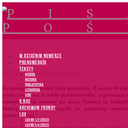
Navigation
W OSTATNIM NUMERZE
PRENUMERATA
TEKSTY
PŁONĄCE MAGNOLIE
Kościół
Historia
Publicystyka
Na początku zabawa była przednia. Z nocnych ciem
Literatura
postaci ubrane w białe prześcieradła, z głowami
Kino
O NAS
wycięto tylko otwory na oczy. Postaci te budził
ARCHIWUM FRONDY
Murzynów, przekonanych że przyszły zemści
LUX
Konfederacji.
LUX NR 1/2 (2022)
LUX NR 3/4 (2022)