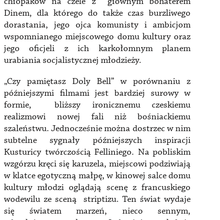
chłopaków na czele z głównym bohaterem
Dinem, dla którego do także czas burzliwego
dorastania, jego ojca komunisty i ambicjom
wspomnianego miejscowego domu kultury oraz
jego oficjeli z ich karkołomnym planem
urabiania socjalistycznej młodzieży.
„Czy pamiętasz Doly Bell” w porównaniu z
późniejszymi filmami jest bardziej surowy w
formie, bliższy ironicznemu czeskiemu
realizmowi nowej fali niż bośniackiemu
szaleństwu. Jednocześnie można dostrzec w nim
subtelne sygnały późniejszych inspiracji
Kusturicy twórczością Felliniego. Na pobliskim
wzgórzu kręci się karuzela, miejscowi podziwiają
w klatce egotyczną małpę, w kinowej salce domu
kultury młodzi oglądają scenę z francuskiego
wodewilu ze sceną striptizu. Ten świat wydaje
się światem marzeń, nieco sennym,