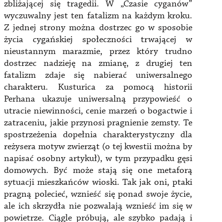
zbliżającej się tragedii. W „Czasie cyganów”
wyczuwalny jest ten fatalizm na każdym kroku.
Z jednej strony można dostrzec go w sposobie
życia cygańskiej społeczności trwającej w
nieustannym marazmie, przez który trudno
dostrzec nadzieję na zmianę, z drugiej ten
fatalizm zdaje się nabierać uniwersalnego
charakteru. Kusturica za pomocą historii
Perhana ukazuje uniwersalną przypowieść o
utracie niewinności, cenie marzeń o bogactwie i
zatraceniu, jakie przynosi pragnienie zemsty. Te
spostrzeżenia dopełnia charakterystyczny dla
reżysera motyw zwierząt (o tej kwestii można by
napisać osobny artykuł), w tym przypadku gęsi
domowych. Być może stają się one metaforą
sytuacji mieszkańców wioski. Tak jak oni, ptaki
pragną polecieć, wznieść się ponad swoje życie,
ale ich skrzydła nie pozwalają wznieść im się w
powietrze. Ciągle próbują, ale szybko padają i