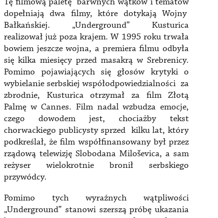
Tę filmową paletę barwnych wątków i tematów
dopełniają dwa filmy, które dotykają Wojny
Bałkańskiej. „Underground” Kusturica
realizował już poza krajem. W 1995 roku trwała
bowiem jeszcze wojna, a premiera filmu odbyła
się kilka miesięcy przed masakrą w Srebrenicy.
Pomimo pojawiających się głosów krytyki o
wybielanie serbskiej współodpowiedzialności za
zbrodnie, Kusturica otrzymał za film Złotą
Palmę w Cannes. Film nadal wzbudza emocje,
czego dowodem jest, chociażby tekst
chorwackiego publicysty sprzed kilku lat, który
podkreślał, że film współfinansowany był przez
rządową telewizję Slobodana Miloševica, a sam
reżyser wielokrotnie bronił serbskiego
przywódcy.
Pomimo tych wyraźnych wątpliwości
„Underground” stanowi szerszą próbę ukazania