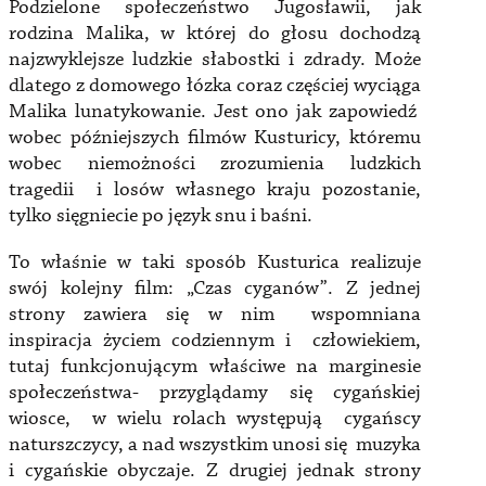
Podzielone społeczeństwo Jugosławii, jak
rodzina Malika, w której do głosu dochodzą
najzwyklejsze ludzkie słabostki i zdrady. Może
dlatego z domowego łózka coraz częściej wyciąga
Malika lunatykowanie. Jest ono jak zapowiedź
wobec późniejszych filmów Kusturicy, któremu
wobec niemożności zrozumienia ludzkich
tragedii i losów własnego kraju pozostanie,
tylko sięgniecie po język snu i baśni.
To właśnie w taki sposób Kusturica realizuje
swój kolejny film: „Czas cyganów”. Z jednej
strony zawiera się w nim wspomniana
inspiracja życiem codziennym i człowiekiem,
tutaj funkcjonującym właściwe na marginesie
społeczeństwa- przyglądamy się cygańskiej
wiosce, w wielu rolach występują cygańscy
naturszczycy, a nad wszystkim unosi się muzyka
i cygańskie obyczaje. Z drugiej jednak strony