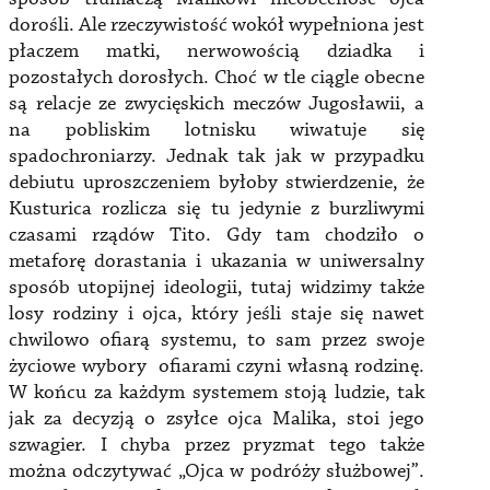
dorośli. Ale rzeczywistość wokół wypełniona jest
płaczem matki, nerwowością dziadka i
pozostałych dorosłych. Choć w tle ciągle obecne
są relacje ze zwycięskich meczów Jugosławii, a
na pobliskim lotnisku wiwatuje się
spadochroniarzy. Jednak tak jak w przypadku
debiutu uproszczeniem byłoby stwierdzenie, że
Kusturica rozlicza się tu jedynie z burzliwymi
czasami rządów Tito. Gdy tam chodziło o
metaforę dorastania i ukazania w uniwersalny
sposób utopijnej ideologii, tutaj widzimy także
losy rodziny i ojca, który jeśli staje się nawet
chwilowo ofiarą systemu, to sam przez swoje
życiowe wybory ofiarami czyni własną rodzinę.
W końcu za każdym systemem stoją ludzie, tak
jak za decyzją o zsyłce ojca Malika, stoi jego
szwagier. I chyba przez pryzmat tego także
można odczytywać „Ojca w podróży służbowej”.