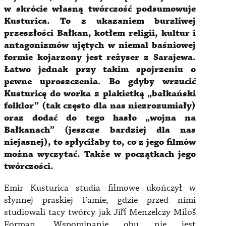
w skrócie własną twórczość podsumowuje
Kusturica. To z ukazaniem burzliwej
przeszłości Bałkan, kotłem religii, kultur i
antagonizmów ujętych w niemal baśniowej
formie kojarzony jest reżyser z Sarajewa.
Łatwo jednak przy takim spojrzeniu o
pewne uproszczenia. Bo gdyby wrzucić
Kusturicę do worka z plakietką „bałkański
folklor” (tak często dla nas niezrozumiały)
oraz dodać do tego hasło „wojna na
Bałkanach” (jeszcze bardziej dla nas
niejasnej), to spłyciłaby to, co z jego filmów
można wyczytać. Także w początkach jego
twórczości.
Emir Kusturica studia filmowe ukończył w
słynnej praskiej Famie, gdzie przed nimi
studiowali tacy twórcy jak Jiří Menzelczy Miloš
Forman. Wspominanie obu nie jest