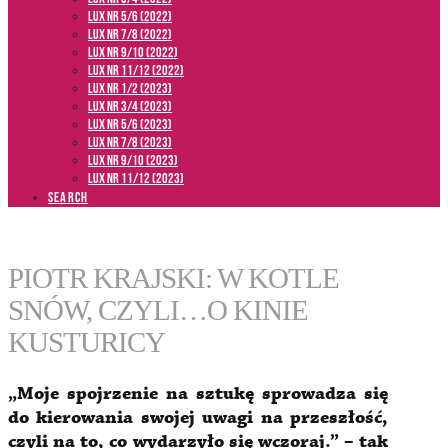
LUX NR 5/6 (2022)
LUX NR 7/8 (2022)
LUX nr 9/10 (2022)
LUX NR 11/12 (2022)
LUX NR 1/2 (2023)
LUX NR 3/4 (2023)
LUX NR 5/6 (2023)
LUX NR 7/8 (2023)
LUX NR 9/10 (2023)
LUX NR 11/12 (2023)
SEARCH
PIOTR KRAJSKI: W KOTLE
SNÓW, CZYLI…O KINIE
KUSTURICY
„Moje spojrzenie na sztukę sprowadza się
do kierowania swojej uwagi na przeszłość,
czyli na to, co wydarzyło się wczoraj.” – tak