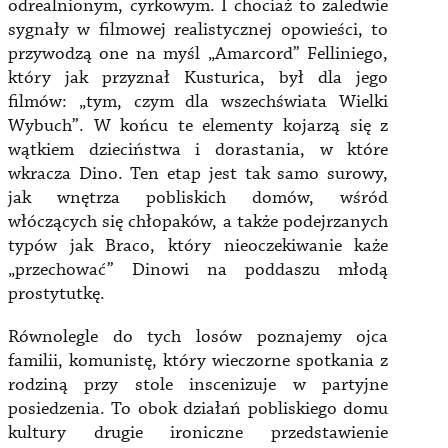
odrealnionym, cyrkowym. I chociaż to zaledwie
sygnały w filmowej realistycznej opowieści, to
przywodzą one na myśl „Amarcord” Felliniego,
który jak przyznał Kusturica, był dla jego
filmów: „tym, czym dla wszechświata Wielki
Wybuch”. W końcu te elementy kojarzą się z
wątkiem dzieciństwa i dorastania, w które
wkracza Dino. Ten etap jest tak samo surowy,
jak wnętrza pobliskich domów, wśród
włóczących się chłopaków, a także podejrzanych
typów jak Braco, który nieoczekiwanie każe
„przechować” Dinowi na poddaszu młodą
prostytutkę.
Równolegle do tych losów poznajemy ojca
familii, komunistę, który wieczorne spotkania z
rodziną przy stole inscenizuje w partyjne
posiedzenia. To obok działań pobliskiego domu
kultury drugie ironiczne przedstawienie