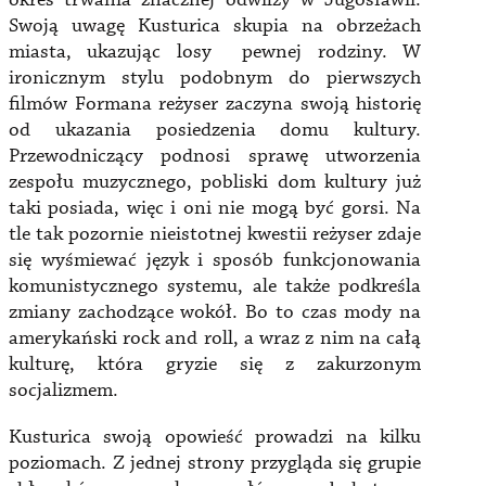
okres trwania znacznej odwilży w Jugosławii.
Swoją uwagę Kusturica skupia na obrzeżach
miasta, ukazując losy pewnej rodziny. W
ironicznym stylu podobnym do pierwszych
filmów Formana reżyser zaczyna swoją historię
od ukazania posiedzenia domu kultury.
Przewodniczący podnosi sprawę utworzenia
zespołu muzycznego, pobliski dom kultury już
taki posiada, więc i oni nie mogą być gorsi. Na
tle tak pozornie nieistotnej kwestii reżyser zdaje
się wyśmiewać język i sposób funkcjonowania
komunistycznego systemu, ale także podkreśla
zmiany zachodzące wokół. Bo to czas mody na
amerykański rock and roll, a wraz z nim na całą
kulturę, która gryzie się z zakurzonym
socjalizmem.
Kusturica swoją opowieść prowadzi na kilku
poziomach. Z jednej strony przygląda się grupie