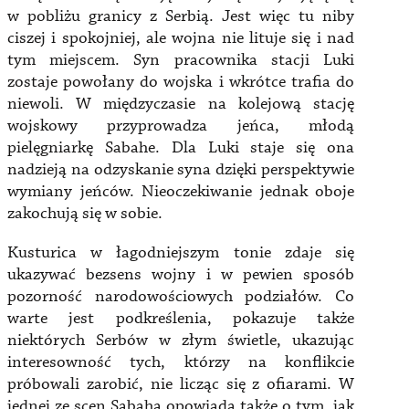
w pobliżu granicy z Serbią. Jest więc tu niby
ciszej i spokojniej, ale wojna nie lituje się i nad
tym miejscem. Syn pracownika stacji Luki
zostaje powołany do wojska i wkrótce trafia do
niewoli. W międzyczasie na kolejową stację
wojskowy przyprowadza jeńca, młodą
pielęgniarkę Sabahe. Dla Luki staje się ona
nadzieją na odzyskanie syna dzięki perspektywie
wymiany jeńców. Nieoczekiwanie jednak oboje
zakochują się w sobie.
Kusturica w łagodniejszym tonie zdaje się
ukazywać bezsens wojny i w pewien sposób
pozorność narodowościowych podziałów. Co
warte jest podkreślenia, pokazuje także
niektórych Serbów w złym świetle, ukazując
interesowność tych, którzy na konflikcie
próbowali zarobić, nie licząc się z ofiarami. W
jednej ze scen Sabaha opowiada także o tym, jak