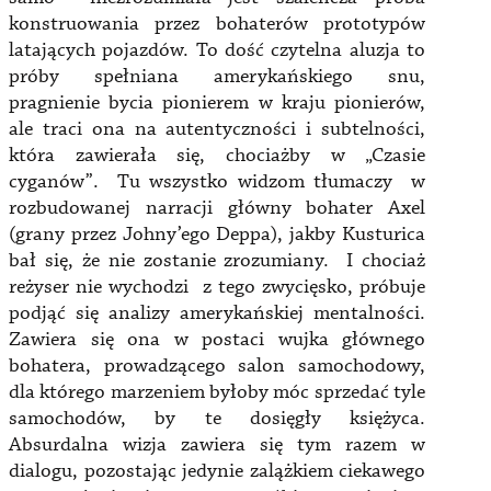
konstruowania przez bohaterów prototypów
latających pojazdów. To dość czytelna aluzja to
próby spełniana amerykańskiego snu,
pragnienie bycia pionierem w kraju pionierów,
ale traci ona na autentyczności i subtelności,
która zawierała się, chociażby w „Czasie
cyganów”. Tu wszystko widzom tłumaczy w
rozbudowanej narracji główny bohater Axel
(grany przez Johny’ego Deppa), jakby Kusturica
bał się, że nie zostanie zrozumiany. I chociaż
reżyser nie wychodzi z tego zwycięsko, próbuje
podjąć się analizy amerykańskiej mentalności.
Zawiera się ona w postaci wujka głównego
bohatera, prowadzącego salon samochodowy,
dla którego marzeniem byłoby móc sprzedać tyle
samochodów, by te dosięgły księżyca.
Absurdalna wizja zawiera się tym razem w
dialogu, pozostając jedynie zalążkiem ciekawego