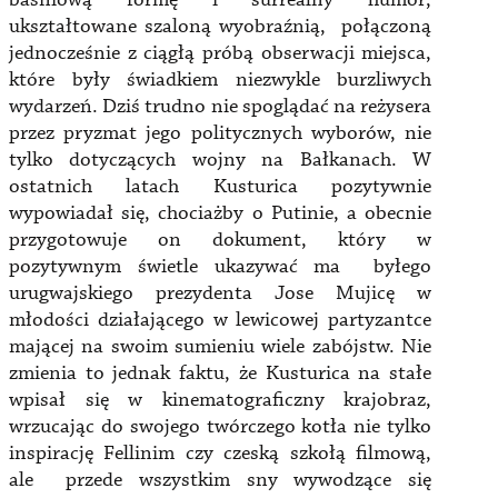
baśniową formę i surrealny humor,
ukształtowane szaloną wyobraźnią, połączoną
jednocześnie z ciągłą próbą obserwacji miejsca,
które były świadkiem niezwykle burzliwych
wydarzeń. Dziś trudno nie spoglądać na reżysera
przez pryzmat jego politycznych wyborów, nie
tylko dotyczących wojny na Bałkanach. W
ostatnich latach Kusturica pozytywnie
wypowiadał się, chociażby o Putinie, a obecnie
przygotowuje on dokument, który w
pozytywnym świetle ukazywać ma byłego
urugwajskiego prezydenta Jose Mujicę w
młodości działającego w lewicowej partyzantce
mającej na swoim sumieniu wiele zabójstw. Nie
zmienia to jednak faktu, że Kusturica na stałe
wpisał się w kinematograficzny krajobraz,
wrzucając do swojego twórczego kotła nie tylko
inspirację Fellinim czy czeską szkołą filmową,
ale przede wszystkim sny wywodzące się