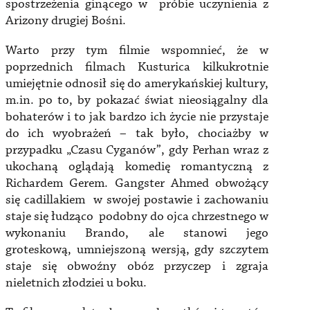
spostrzeżenia ginącego w próbie uczynienia z
Arizony drugiej Bośni.
Warto przy tym filmie wspomnieć, że w
poprzednich filmach Kusturica kilkukrotnie
umiejętnie odnosił się do amerykańskiej kultury,
m.in. po to, by pokazać świat nieosiągalny dla
bohaterów i to jak bardzo ich życie nie przystaje
do ich wyobrażeń – tak było, chociażby w
przypadku „Czasu Cyganów”, gdy Perhan wraz z
ukochaną oglądają komedię romantyczną z
Richardem Gerem. Gangster Ahmed obwożący
się cadillakiem w swojej postawie i zachowaniu
staje się łudząco podobny do ojca chrzestnego w
wykonaniu Brando, ale stanowi jego
groteskową, umniejszoną wersją, gdy szczytem
staje się obwoźny obóz przyczep i zgraja
nieletnich złodziei u boku.