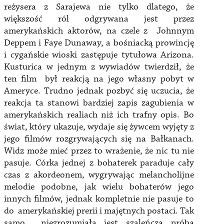
reżysera z Sarajewa nie tylko dlatego, że
większość ról odgrywana jest przez
amerykańskich aktorów, na czele z Johnnym
Deppem i Faye Dunaway, a bośniacką prowincję
i cygańskie wioski zastępuje tytułowa Arizona.
Kusturica w jednym z wywiadów twierdził, że
ten film był reakcją na jego własny pobyt w
Ameryce. Trudno jednak pozbyć się uczucia, że
reakcja ta stanowi bardziej zapis zagubienia w
amerykańskich realiach niż ich trafny opis. Bo
świat, który ukazuje, wydaje się żywcem wyjęty z
jego filmów rozgrywających się na Bałkanach.
Widz może mieć przez to wrażenie, że nic tu nie
pasuje. Córka jednej z bohaterek paraduje cały
czas z akordeonem, wygrywając melancholijne
melodie podobne, jak wielu bohaterów jego
innych filmów, jednak kompletnie nie pasuje to
do amerykańskiej prerii i majętnych postaci. Tak
samo niezrozumiała jest szaleńcza próba