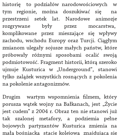
historię to podziałów narodowościowych w
tym regionie, można doszukiwać się na
przestrzeni setek lat. Narodowe animozje
rozgrywane były przez mocarstwa,
komplikowane przez mieszające się wpływy
zachodu, wschodu Europy oraz Turcji. Ciągłym
zmianom ulegały sojusze małych państw, które
próbowały różnymi sposobami ocalić swoją
podmiotowość. Fragment historii, którą szeroko
ujmuje Kusturica w „Underground”, stanowi
tylko zalążek wszystkich rosnących z pokolenia
na pokolenie antagonizmów.
Drugim wartym wspomnienia filmem, który
porusza wątek wojny na Bałkanach, jest „Życie
jest cudem” z 2004 r. Obraz ten nie stanowi już
tak szalonej metafory, a podziemia pełne
bojowych partyzantów Kusturica zmienia na
małą bośniacką stację kolejową znajdującą się