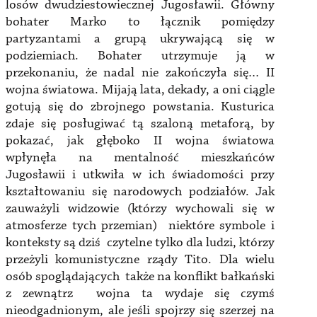
losów dwudziestowiecznej Jugosławii. Główny
bohater Marko to łącznik pomiędzy
partyzantami a grupą ukrywającą się w
podziemiach. Bohater utrzymuje ją w
przekonaniu, że nadal nie zakończyła się… II
wojna światowa. Mijają lata, dekady, a oni ciągle
gotują się do zbrojnego powstania. Kusturica
zdaje się posługiwać tą szaloną metaforą, by
pokazać, jak głęboko II wojna światowa
wpłynęła na mentalność mieszkańców
Jugosławii i utkwiła w ich świadomości przy
kształtowaniu się narodowych podziałów. Jak
zauważyli widzowie (którzy wychowali się w
atmosferze tych przemian) niektóre symbole i
konteksty są dziś czytelne tylko dla ludzi, którzy
przeżyli komunistyczne rządy Tito. Dla wielu
osób spoglądających także na konflikt bałkański
z zewnątrz wojna ta wydaje się czymś
nieodgadnionym, ale jeśli spojrzy się szerzej na