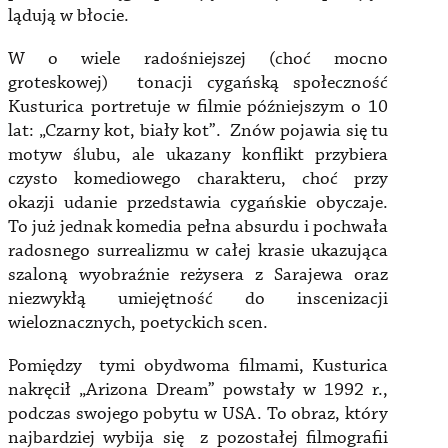
lądują w błocie.
W o wiele radośniejszej (choć mocno
groteskowej) tonacji cygańską społeczność
Kusturica portretuje w filmie późniejszym o 10
lat: „Czarny kot, biały kot”. Znów pojawia się tu
motyw ślubu, ale ukazany konflikt przybiera
czysto komediowego charakteru, choć przy
okazji udanie przedstawia cygańskie obyczaje.
To już jednak komedia pełna absurdu i pochwała
radosnego surrealizmu w całej krasie ukazująca
szaloną wyobraźnie reżysera z Sarajewa oraz
niezwykłą umiejętność do inscenizacji
wieloznacznych, poetyckich scen.
Pomiędzy tymi obydwoma filmami, Kusturica
nakręcił „Arizona Dream” powstały w 1992 r.,
podczas swojego pobytu w USA. To obraz, który
najbardziej wybija się z pozostałej filmografii