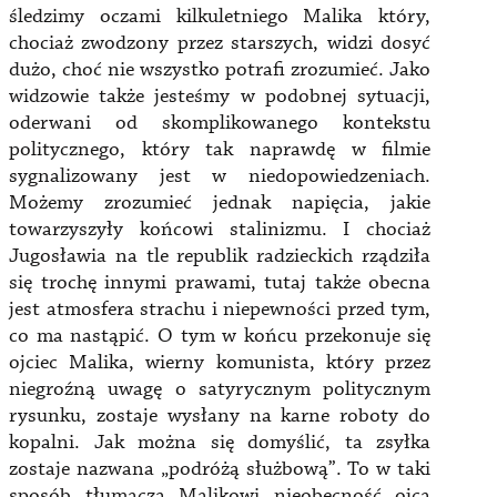
śledzimy oczami kilkuletniego Malika który,
chociaż zwodzony przez starszych, widzi dosyć
dużo, choć nie wszystko potrafi zrozumieć. Jako
widzowie także jesteśmy w podobnej sytuacji,
oderwani od skomplikowanego kontekstu
politycznego, który tak naprawdę w filmie
sygnalizowany jest w niedopowiedzeniach.
Możemy zrozumieć jednak napięcia, jakie
towarzyszyły końcowi stalinizmu. I chociaż
Jugosławia na tle republik radzieckich rządziła
się trochę innymi prawami, tutaj także obecna
jest atmosfera strachu i niepewności przed tym,
co ma nastąpić. O tym w końcu przekonuje się
ojciec Malika, wierny komunista, który przez
niegroźną uwagę o satyrycznym politycznym
rysunku, zostaje wysłany na karne roboty do
kopalni. Jak można się domyślić, ta zsyłka
zostaje nazwana „podróżą służbową”. To w taki
sposób tłumaczą Malikowi nieobecność ojca