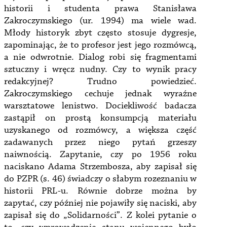
historii i studenta prawa Stanisława
Zakroczymskiego (ur. 1994) ma wiele wad.
Młody historyk zbyt często stosuje dygresje,
zapominając, że to profesor jest jego rozmówcą,
a nie odwrotnie. Dialog robi się fragmentami
sztuczny i wręcz nudny. Czy to wynik pracy
redakcyjnej? Trudno powiedzieć.
Zakroczymskiego cechuje jednak wyraźne
warsztatowe lenistwo. Dociekliwość badacza
zastąpił on prostą konsumpcją materiału
uzyskanego od rozmówcy, a większa część
zadawanych przez niego pytań grzeszy
naiwnością. Zapytanie, czy po 1956 roku
naciskano Adama Strzembosza, aby zapisał się
do PZPR (s. 46) świadczy o słabym rozeznaniu w
historii PRL-u. Równie dobrze można by
zapytać, czy później nie pojawiły się naciski, aby
zapisał się do „Solidarności”. Z kolei pytanie o