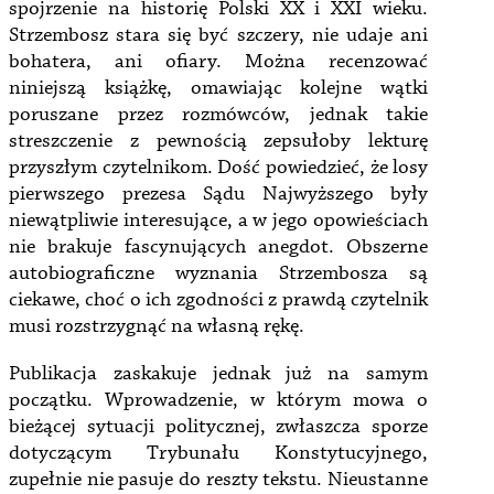
spojrzenie na historię Polski XX i XXI wieku.
Strzembosz stara się być szczery, nie udaje ani
bohatera, ani ofiary. Można recenzować
niniejszą książkę, omawiając kolejne wątki
poruszane przez rozmówców, jednak takie
streszczenie z pewnością zepsułoby lekturę
przyszłym czytelnikom. Dość powiedzieć, że losy
pierwszego prezesa Sądu Najwyższego były
niewątpliwie interesujące, a w jego opowieściach
nie brakuje fascynujących anegdot. Obszerne
autobiograficzne wyznania Strzembosza są
ciekawe, choć o ich zgodności z prawdą czytelnik
musi rozstrzygnąć na własną rękę.
Publikacja zaskakuje jednak już na samym
początku. Wprowadzenie, w którym mowa o
bieżącej sytuacji politycznej, zwłaszcza sporze
dotyczącym Trybunału Konstytucyjnego,
zupełnie nie pasuje do reszty tekstu. Nieustanne