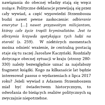
nawiązania do obecnej władzy stają się wręcz
nużące. Polityczne deklaracje przewijają się przez
cały wywiad, a część wypowiedzi Strzembosza
budzi nawet pewne zaskoczenie:
odbieranie
emerytur
[…]
nawet przyzwoitym milicjantom,
którzy całe życie tropili kryminalistów. Jest to
olbrzymia krzywda spotykająca tych ludzi na
starość
(s. 259). W niektórych momentach
można odnieść wrażenie, że centralną postacią
staje się tu raczej Jarosław Kaczyński. Rozdziały
dotyczące obecnej sytuacji w kraju (strony 280-
330) należy bezwzględnie uznać za najsłabszy
fragment książki. Kogo za kilkanaście lat będzie
interesował passus o wydarzeniach z lipca 2017
roku? Jeżeli wywiad z Adamem Strzemboszem
miał być świadectwem historycznym, to
odwołania do bieżących realiów politycznych są
zwyczajnie niepotrzebne.