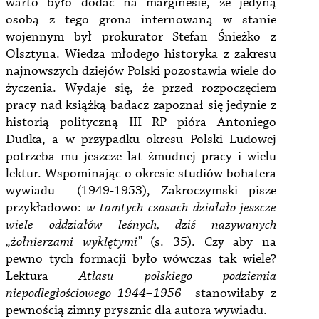
warto było dodać na marginesie, że jedyną
osobą z tego grona internowaną w stanie
wojennym był prokurator Stefan Śnieżko z
Olsztyna. Wiedza młodego historyka z zakresu
najnowszych dziejów Polski pozostawia wiele do
życzenia. Wydaje się, że przed rozpoczęciem
pracy nad książką badacz zapoznał się jedynie z
historią polityczną III RP pióra Antoniego
Dudka, a w przypadku okresu Polski Ludowej
potrzeba mu jeszcze lat żmudnej pracy i wielu
lektur. Wspominając o okresie studiów bohatera
wywiadu (1949-1953), Zakroczymski pisze
przykładowo:
w tamtych czasach działało jeszcze
wiele oddziałów leśnych, dziś nazywanych
„żołnierzami wyklętymi”
(s. 35). Czy aby na
pewno tych formacji było wówczas tak wiele?
Lektura
Atlasu polskiego podziemia
niepodległościowego 1944–1956
stanowiłaby z
pewnością zimny prysznic dla autora wywiadu.