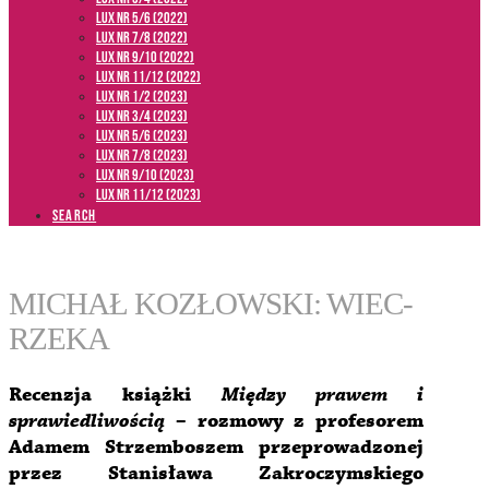
LUX NR 5/6 (2022)
LUX NR 7/8 (2022)
LUX nr 9/10 (2022)
LUX NR 11/12 (2022)
LUX NR 1/2 (2023)
LUX NR 3/4 (2023)
LUX NR 5/6 (2023)
LUX NR 7/8 (2023)
LUX NR 9/10 (2023)
LUX NR 11/12 (2023)
SEARCH
MICHAŁ KOZŁOWSKI: WIEC-
RZEKA
Recenzja książki
Między prawem i
sprawiedliwością
– rozmowy z profesorem
Adamem Strzemboszem przeprowadzonej
przez Stanisława Zakroczymskiego