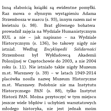
Inną słabością książki są ewidentne pomyłki.
Raz mowa o słynnym wystąpieniu Adama
Strzembosza w marcu (s. 93), innym razem zaś w
kwietniu (s. 98). Brat głównego bohatera
prowadził zajęcia na Wydziale Humanistycznym
KUL a nie – jak napisano – na Wydziale
Historycznym (s. 136), bo takowy nigdy nie
istniał. Według
Encyklopedii Solidarności
Strzembosz był Wykładowcą Akademii
Polonijnej w Częstochowie do 2003, a nie 2004
roku (s. 11). Nie istniało także nigdy Muzeum
m.st. Warszawy (s. 39) – w latach 1949-2014
placówka nosiła nazwę Muzeum Historyczne
m.st. Warszawy. Podobnie nie ma Instytutu
Historycznego PAN (s. 88), tylko Instytut
Historii PAN. Można przytoczyć w tym miejscu
jeszcze wiele błędów i uchybień warsztatowych
młodego historyka, nie jest jednak moim