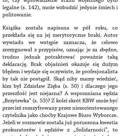
to, czy wprowadzenie stanu wojennego było
legalne (s. 142), może wzbudzić jedynie śmiech i
politowanie.
Książka została napisana w pół roku, co
przekłada się na jej merytoryczne braki. Autor
wywiadu we wstępie zaznacza, że celowo
zrezygnował z przypisów, uznając je za zbędne,
trudno jednak potraktować poważnie taką
deklarację. Brak objaśnień okazuje się dużym
błędem i wydaje się oczywiste, że profesjonalista
by tak nie postąpił. Skąd niby mamy wiedzieć,
kim był Zdzisław Zięba (s. 50) i dlaczego jego
przeszłość jest niejasna? A wspomniana sędzia
„Brzytewka” (s. 53)? Z kolei skrót KBW może być
przecież rozszyfrowany przez niezorientowanego
czytelnika jako choćby Krajowe Biuro Wyborcze.
Jeżeli w rozmowie została już poruszona kwestia
prokuratorów i sędziów z „Solidarności”, to