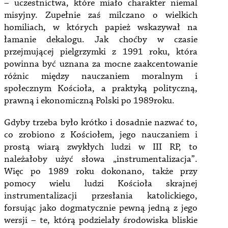
– uczestnictwa, które miało charakter niemal
misyjny. Zupełnie zaś milczano o wielkich
homiliach, w których papież wskazywał na
łamanie dekalogu. Jak choćby w czasie
przejmującej pielgrzymki z 1991 roku, która
powinna być uznana za mocne zaakcentowanie
różnic między nauczaniem moralnym i
społecznym Kościoła, a praktyką polityczną,
prawną i ekonomiczną Polski po 1989roku.
Gdyby trzeba było krótko i dosadnie nazwać to,
co zrobiono z Kościołem, jego nauczaniem i
prostą wiarą zwykłych ludzi w III RP, to
należałoby użyć słowa „instrumentalizacja”.
Więc po 1989 roku dokonano, także przy
pomocy wielu ludzi Kościoła skrajnej
instrumentalizacji przesłania katolickiego,
forsując jako dogmatycznie pewną jedną z jego
wersji – te, którą podzielały środowiska bliskie