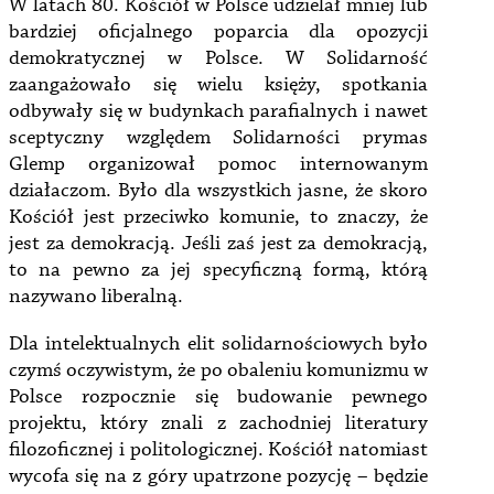
W latach 80. Kościół w Polsce udzielał mniej lub
bardziej oficjalnego poparcia dla opozycji
demokratycznej w Polsce. W Solidarność
zaangażowało się wielu księży, spotkania
odbywały się w budynkach parafialnych i nawet
sceptyczny względem Solidarności prymas
Glemp organizował pomoc internowanym
działaczom. Było dla wszystkich jasne, że skoro
Kościół jest przeciwko komunie, to znaczy, że
jest za demokracją. Jeśli zaś jest za demokracją,
to na pewno za jej specyficzną formą, którą
nazywano liberalną.
Dla intelektualnych elit solidarnościowych było
czymś oczywistym, że po obaleniu komunizmu w
Polsce rozpocznie się budowanie pewnego
projektu, który znali z zachodniej literatury
filozoficznej i politologicznej. Kościół natomiast
wycofa się na z góry upatrzone pozycję – będzie