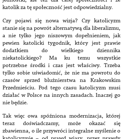
jednostki, ale też dla całej społeczności i że
katolik za tę społeczność jest odpowiedzialny.
Czy pojawi się nowa wizja? Czy katolicyzm
stanie się na powrót alternatywą dla liberalizmu,
a nie tylko jego niszowym dopełnieniem, jak
pewien katolicki tygodnik, który jest prawie
dodatkiem do wielkiego dziennika
niekatolickiego? Ma ku temu wszystkie
potrzebne środki i czas jest właściwy. Trzeba
tylko sobie uświadomić, że nie ma powrotu do
czasów sprzed bluźnierstwa na Krakowskim
Przedmieściu. Pod tego czasu katolicyzm musi
działać w Polsce na innych zasadach. Inaczej go
nie będzie.
Tak więc owa spóźniona modernizacja, której
teraz doświadczamy, może okazać się
zbawienna, o ile przywróci integralne myślenie o
katolicyzmie – od prawd wiary, przez prawdy