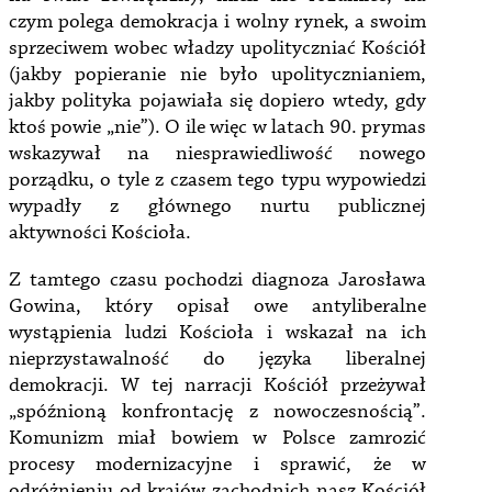
czym polega demokracja i wolny rynek, a swoim
sprzeciwem wobec władzy upolityczniać Kościół
(jakby popieranie nie było upolitycznianiem,
jakby polityka pojawiała się dopiero wtedy, gdy
ktoś powie „nie”). O ile więc w latach 90. prymas
wskazywał na niesprawiedliwość nowego
porządku, o tyle z czasem tego typu wypowiedzi
wypadły z głównego nurtu publicznej
aktywności Kościoła.
Z tamtego czasu pochodzi diagnoza Jarosława
Gowina, który opisał owe antyliberalne
wystąpienia ludzi Kościoła i wskazał na ich
nieprzystawalność do języka liberalnej
demokracji. W tej narracji Kościół przeżywał
„spóźnioną konfrontację z nowoczesnością”.
Komunizm miał bowiem w Polsce zamrozić
procesy modernizacyjne i sprawić, że w
odróżnieniu od krajów zachodnich nasz Kościół