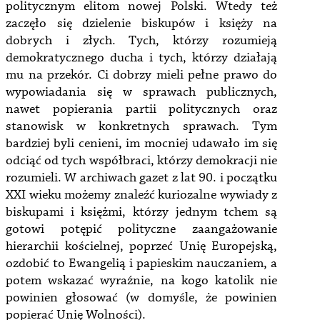
politycznym elitom nowej Polski. Wtedy też
zaczęło się dzielenie biskupów i księży na
dobrych i złych. Tych, którzy rozumieją
demokratycznego ducha i tych, którzy działają
mu na przekór. Ci dobrzy mieli pełne prawo do
wypowiadania się w sprawach publicznych,
nawet popierania partii politycznych oraz
stanowisk w konkretnych sprawach. Tym
bardziej byli cenieni, im mocniej udawało im się
odciąć od tych współbraci, którzy demokracji nie
rozumieli. W archiwach gazet z lat 90. i początku
XXI wieku możemy znaleźć kuriozalne wywiady z
biskupami i księżmi, którzy jednym tchem są
gotowi potępić polityczne zaangażowanie
hierarchii kościelnej, poprzeć Unię Europejską,
ozdobić to Ewangelią i papieskim nauczaniem, a
potem wskazać wyraźnie, na kogo katolik nie
powinien głosować (w domyśle, że powinien
popierać Unię Wolności).