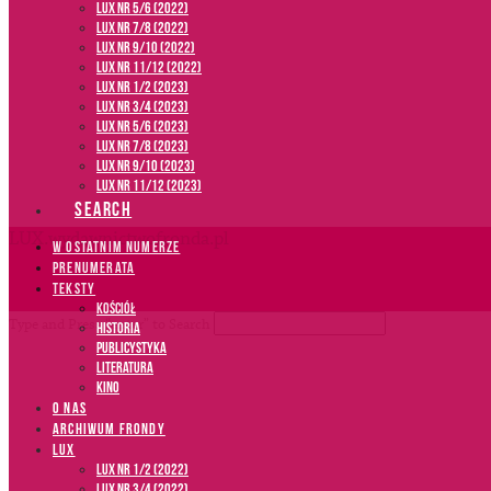
LUX NR 5/6 (2022)
LUX NR 7/8 (2022)
LUX nr 9/10 (2022)
LUX NR 11/12 (2022)
LUX NR 1/2 (2023)
LUX NR 3/4 (2023)
LUX NR 5/6 (2023)
LUX NR 7/8 (2023)
LUX NR 9/10 (2023)
LUX NR 11/12 (2023)
SEARCH
LUX.wydawnictwofronda.pl
W OSTATNIM NUMERZE
PRENUMERATA
TEKSTY
Kościół
Type and Press “enter” to Search
Historia
Publicystyka
Literatura
Kino
O NAS
ARCHIWUM FRONDY
LUX
LUX NR 1/2 (2022)
LUX NR 3/4 (2022)