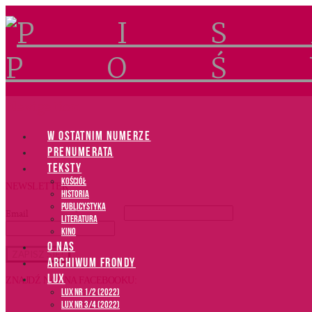
Navigation
W OSTATNIM NUMERZE
PRENUMERATA
TEKSTY
Kościół
NEWSLETTER
Historia
Publicystyka
Email
*
Literatura
Kino
O NAS
ARCHIWUM FRONDY
LUX
ZNAJDŹ NAS NA FACEBOOKU:
LUX NR 1/2 (2022)
LUX NR 3/4 (2022)