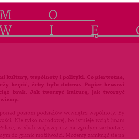
i kultury, wspólnoty i polityki. Co pierwotne,
leży kręcić, żeby było dobrze. Papier krwawi
iąż brak. Jak tworzyć kulturę, jak tworzyć
 wiemy.
ść ponad poziom podziałów wewnątrz wspólnoty. By
wości. Nie tylko narodowej, bo istnieje wciąż (mam
Polsce, w skali większej niż na zgniłym zachodzie,
owanym do granic możliwości. Możemy zamknąć się na