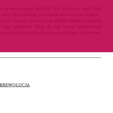
się emancypacji kultury. Nie bójcie się tego. Nikt
yzmu Krasińskiego nie czynił zarzutu, a ich dzieła –
noty. Dlatego nie toczymy wielkiej dyskusji dążącej
st tego oddajemy Wam do rąk numer poświęcony
istocie i przymiotach ducha polskiego, jeśli wolno
TRREWOLUCJA