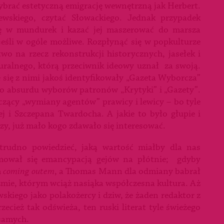
ybrać estetyczną emigrację wewnętrzną jak Herbert.
ewskiego, czytać Słowackiego. Jednak przypadek
kę w mundurek i kazać jej maszerować do marsza
 jeśli w ogóle możliwe. Rozpłynąć się w popkulturze
wo na rzecz rekonstrukcji historycznych, jasełek i
turalnego, którą przeciwnik ideowy uznał za swoją.
 się z nimi jakoś identyfikowały „Gazeta Wyborcza”
do absurdu wyborów patronów „Krytyki” i „Gazety”.
yczący „wymiany agentów” prawicy i lewicy – bo tyle
j i Szczepana Twardocha. A jakie to było głupie i
zy, już mało kogo zdawało się interesować.
, trudno powiedzieć, jaką wartość miałby dla nas
ajmował się emancypacją gejów na płótnie; gdyby
m
coming outem
, a Thomas Mann dla odmiany babrał
izmie, którym wciąż nasiąka współczesna kultura. Aż
skiego jako polakożercy i dziw, że żaden redaktor z
zecież tak odświeża, ten ruski literat tyle świeżego
 samych.