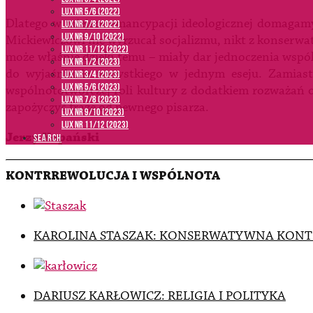
LUX NR 5/6 (2022)
Dlatego w miejsce emancypacji ideologicznej domagamy 
LUX NR 7/8 (2022)
LUX nr 9/10 (2022)
Mickiewiczowi nie wyrzucał socjalizmu, nikt z konserwat
LUX NR 11/12 (2022)
może właśnie dzięki temu – miały dar jednoczenia wspól
LUX NR 1/2 (2023)
do wyjaśnienia wszystkiego w jednym eseju. Zamia
LUX NR 3/4 (2023)
LUX NR 5/6 (2023)
wspólnototwórczej roli kultury z dodatkiem rozważań o 
LUX NR 7/8 (2023)
zapożyczyć frazę od pewnego pisarza.
LUX NR 9/10 (2023)
LUX NR 11/12 (2023)
Jerzy Kopański
SEARCH
KONTRREWOLUCJA I WSPÓLNOTA
KAROLINA STASZAK: KONSERWATYWNA KON
DARIUSZ KARŁOWICZ: RELIGIA I POLITYKA