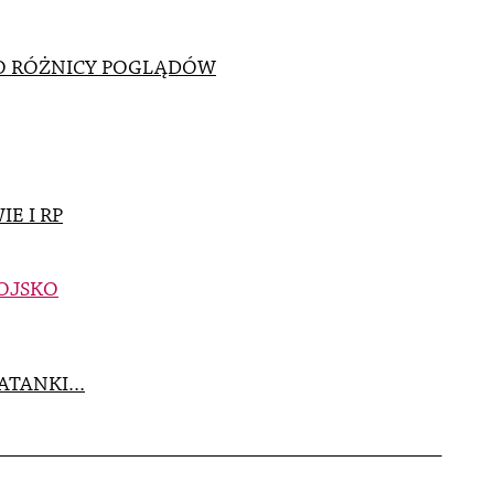
O RÓŻNICY POGLĄDÓW
E I RP
WOJSKO
RATANKI…