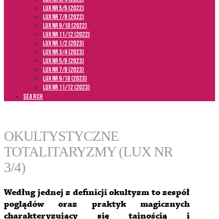
LUX NR 5/6 (2022)
LUX NR 7/8 (2022)
LUX nr 9/10 (2022)
LUX NR 11/12 (2022)
LUX NR 1/2 (2023)
LUX NR 3/4 (2023)
LUX NR 5/6 (2023)
LUX NR 7/8 (2023)
LUX NR 9/10 (2023)
LUX NR 11/12 (2023)
SEARCH
OKULTYSTYCZNE
TOTALITARYZMY (LUX NR
3/4)
Według jednej z definicji okultyzm to zespół
poglądów oraz praktyk magicznych
charakteryzujący się tajnością i