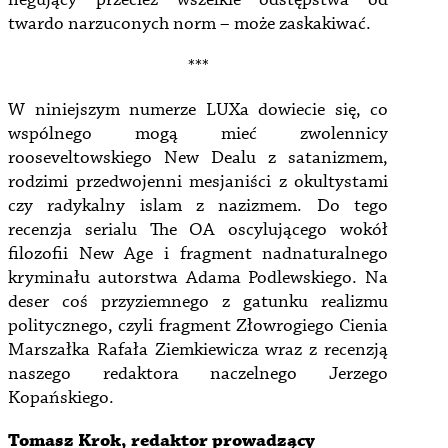
negujący przecież wszelkie odstępstwa od
twardo narzuconych norm – może zaskakiwać.
***
W niniejszym numerze LUXa dowiecie się, co
wspólnego mogą mieć zwolennicy
rooseveltowskiego New Dealu z satanizmem,
rodzimi przedwojenni mesjaniści z okultystami
czy radykalny islam z nazizmem. Do tego
recenzja serialu The OA oscylującego wokół
filozofii New Age i fragment nadnaturalnego
kryminału autorstwa Adama Podlewskiego. Na
deser coś przyziemnego z gatunku realizmu
politycznego, czyli fragment Złowrogiego Cienia
Marszałka Rafała Ziemkiewicza wraz z recenzją
naszego redaktora naczelnego Jerzego
Kopańskiego.
Tomasz Krok, redaktor prowadzący