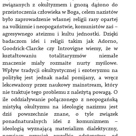
związanych z okultyzmem i gnozą dążono do
przeistoczenia człowieka w Boga, celem nazistów
było zaprowadzenie własnej religii rasy opartej
na volkizmie i neopogaństwie, komunistów zaś –
agresywnego ateizmu i kultu jednostki. Dzięki
badaczom idei i religii takim jak Adorno,
Goodrick-Clarcke czy Introvigne wiemy, że w
kształtowaniu totalitaryzmów niemałe
znaczenie miały rozmaite nurty myślowe.
Wpływ tradycji okultystycznej i ezoteryzmu na
politykę jest jednak nadal pomijany, a wręcz
lekceważony przez naukowy mainstream, który
nie traktuje tego problemu z należytą powagą. O
ile oddziaływanie połączonego z neopogańską
mistyką okultyzmu na ideologię nazizmu jest
dziś powszechnie znane, o tyle związek
ponadnaturalnych idei z komunizmem –
ideologią wyznającą materializm dialektyczny,