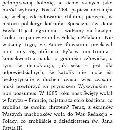
pełnoprawną kolonię, a siebie samych jako
naród wybrany. Postać 264. papieża odcisnęła
się wielką, zdecydowanie chlubną pieczęcią w
historii polskiego kościoła. Spuścizna św. Jana
Pawła II jest ogromna – widzimy na każdym
kroku, co papież zrobił z Polską i Polakami. Nie
widzimy tego, że Papież-Słowianin przekazał
nam inny róg obfitości. Była w nim trudna i
konsekwentna nauka o godności człowieka, o
tym, że demokracja, jak seks – jest dla
odpowiedzialnych, że katolik nie może iść
bezkrytycznie z duchem czasu, więc czasami
musi powtórzyć za prymasem Wyszyńskim –
non possumus. W 1985 roku nasz Święty wołał
w Paryżu – Francjo, najstarsza córo kościoła, co
zrobiłaś ze swoim chrztem? Teraz, z ekranów
Waszych macbooków woła do Was Redakcja –
Polacy, co zrobiliście z dziedzictwem św. Jana
Pawła II?