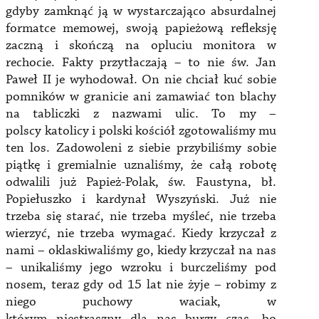
gdyby zamknąć ją w wystarczająco absurdalnej
formatce memowej, swoją papieżową refleksję
zaczną i skończą na opluciu monitora w
rechocie. Fakty przytłaczają – to nie św. Jan
Paweł II je wyhodował. On nie chciał kuć sobie
pomników w granicie ani zamawiać ton blachy
na tabliczki z nazwami ulic. To my –
polscy katolicy i polski kościół zgotowaliśmy mu
ten los. Zadowoleni z siebie przybiliśmy sobie
piątkę i gremialnie uznaliśmy, że całą robotę
odwalili już Papież-Polak, św. Faustyna, bł.
Popiełuszko i kardynał Wyszyński. Już nie
trzeba się starać, nie trzeba myśleć, nie trzeba
wierzyć, nie trzeba wymagać. Kiedy krzyczał z
nami – oklaskiwaliśmy go, kiedy krzyczał na nas
– unikaliśmy jego wzroku i burczeliśmy pod
nosem, teraz gdy od 15 lat nie żyje – robimy z
niego puchowy waciak, w