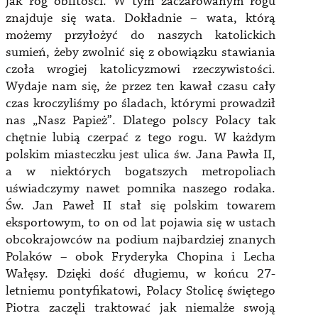
jak róg obfitości. W tym zaczarowanym rogu
znajduje się wata. Dokładnie – wata, którą
możemy przyłożyć do naszych katolickich
sumień, żeby zwolnić się z obowiązku stawiania
czoła wrogiej katolicyzmowi rzeczywistości.
Wydaje nam się, że przez ten kawał czasu cały
czas kroczyliśmy po śladach, którymi prowadził
nas „Nasz Papież”. Dlatego polscy Polacy tak
chętnie lubią czerpać z tego rogu. W każdym
polskim miasteczku jest ulica św. Jana Pawła II,
a w niektórych bogatszych metropoliach
uświadczymy nawet pomnika naszego rodaka.
Św. Jan Paweł II stał się polskim towarem
eksportowym, to on od lat pojawia się w ustach
obcokrajowców na podium najbardziej znanych
Polaków – obok Fryderyka Chopina i Lecha
Wałęsy. Dzięki dość długiemu, w końcu 27-
letniemu pontyfikatowi, Polacy Stolicę świętego
Piotra zaczęli traktować jak niemalże swoją