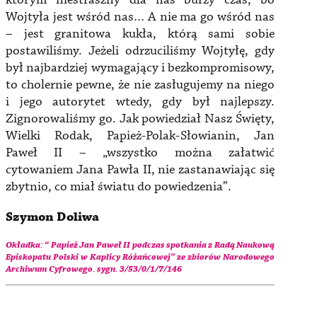
którym niestraszny dla nas burzy czas, bo
Wojtyła jest wśród nas… A nie ma go wśród nas
– jest granitowa kukła, którą sami sobie
postawiliśmy. Jeżeli odrzuciliśmy Wojtyłę, gdy
był najbardziej wymagający i bezkompromisowy,
to cholernie pewne, że nie zasługujemy na niego
i jego autorytet wtedy, gdy był najlepszy.
Zignorowaliśmy go. Jak powiedział Nasz Święty,
Wielki Rodak, Papież-Polak-Słowianin, Jan
Paweł II – „wszystko można załatwić
cytowaniem Jana Pawła II, nie zastanawiając się
zbytnio, co miał światu do powiedzenia”.
Szymon Doliwa
Okładka: “
Papież Jan Paweł II podczas spotkania z Radą Naukową
Episkopatu Polski w Kaplicy Różańcowej
” ze zbiorów Narodowego
Archiwum Cyfrowego. sygn.
3/53/0/1/7/146