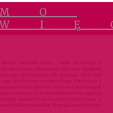
 słyszeć trwożliwy krzyk – świat się kończy! Z
cji obyczajowej, załamujemy ręce nad upadkiem
łczesnego społeczeństwa. Nic dziwnego, skoro pod
 część kontynentu amerykańskiego. Wynikający z
 europocentryzm przybiera nieznośną formę klapek
nego horyzontu. O ile takie podejście było zupełnie
każdego zakątka świata docierała „dobra nowina” o
daje się z lekka nieaktualne. W drugim narożniku stoi