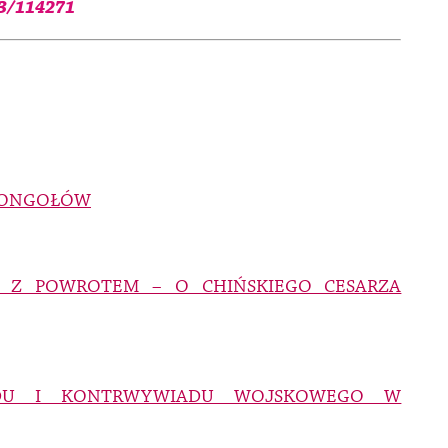
03/114271
 MONGOŁÓW
I Z POWROTEM – O CHIŃSKIEGO CESARZA
IADU I KONTRWYWIADU WOJSKOWEGO W