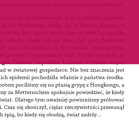
despotii i oczywiście liczebnością jej mieszkańców.
ysięcy hord kserksesowych. Azja z pełnym impetem
a koniu Temudżyna wbiła się w Europę klinem od
obliwą Ruś, która kaszle nim od setek lat na całą
o odległa, nigdy tak jak dziś, choć pod płaszczem
 lub nie) oddziaływać na losy świata. Tam zaczyna
światowych i organizmów ludzi. Nie da się ukryć, że
w gra Chińska Republika Ludowa. Chińska wojna
ad w światowej gospodarce. Nie bez znaczenia jest
ich epidemii pochodziła właśnie z państwa środka.
otem pociliśmy się na ptasią grypę z Hongkongu, a
y za Metternichem spokojnie powiedzieć, że kiedy
ały świat. Dlatego tym uważniej powinniśmy próbować
 Czas się skończył, ciężar rzeczywistości przesunął
h śpią, bo kiedy się obudzą, świat zadrży…