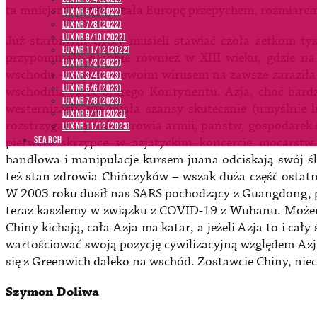
ta mniejsza, przytłaczała Europę przepychem, rozmiarem 
LUX NR 5/6 (2022)
LUX NR 7/8 (2022)
LUX nr 9/10 (2022)
Już starożytni Grecy musieli stawiać czoła setkom t
LUX NR 11/12 (2022)
przypomniała o sobie również w XIII wieku, gdzie n
LUX NR 1/2 (2023)
wschodu – wówczas swoim wirusem na zawsze zaraziła n
LUX NR 3/4 (2023)
LUX NR 5/6 (2023)
wschodnią część Starego Kontynentu. Azja, choć bardz
LUX NR 7/8 (2023)
westernizacji, nie miała szansy skutecznie (umyślnie
LUX NR 9/10 (2023)
rozstrzygać się stan zdrowia armii, państw, gospodarek 
LUX NR 11/12 (2023)
SEARCH
pierwsze skrzypce w azjatyckim koncercie mocarst
handlowa i manipulacje kursem juana odciskają swój śl
też stan zdrowia Chińczyków – wszak duża część ostatn
W 2003 roku dusił nas SARS pochodzący z Guangdong, p
teraz kaszlemy w związku z COVID-19 z Wuhanu. Możem
Chiny kichają, cała Azja ma katar, a jeżeli Azja to i c
wartościować swoją pozycję cywilizacyjną względem Azji.
się z Greenwich daleko na wschód. Zostawcie Chiny, niec
Szymon Doliwa