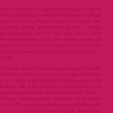
 polityczne, nawet te o ogromnych rozmiarach, miały
ie było możliwe silne wywieranie wpływu na odległe
a, który zbudował całkiem nową, zróżnicowaną, choć
ał obszar równy cywilizowanej Europie i rządził
rego kontynentu, była na tyle duża, że nie miała
ero wyścig technologiczny, który z biegiem czasu jak
ał nieuchronną konfrontację. Namacalnym dowodem
y występuje przed światem w angielskiej jaskółce, a
święta.
nych oznak sposobu bycia, przypominających nasze,
eksji nad stabilnością i racją bytu tego dziejowego
em (bo ciężko przecież jej substancję porównać do
eszkany tak przez plemiona syberyjskie żyjące w
karnych Japończyków, starożytne narody Persów i
aficzne, śmiało możemy stwierdzić, że wszystkie
e w Azji. Ten ogromny kontynent jest kolebką wielu
ystemach wartości powstawały i ginęły. Azja, nawet