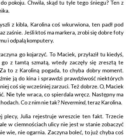
do pokoju. Chwila, skąd tu tyle tego śniegu? Ten z
nika.
szli z kibla, Karolina coś wkurwiona, ten padł pod
raz zaśnie. Jeśli ktoś ma markera, zrobi się dobre foty
omu i odpalą komputery.
aczyna go kojarzyć. To Maciek, przyłaził tu kiedyś,
ł go z tamtą szmatą, wtedy zaczęły się zresztą te
. Za to z Karoliną pogada, to chyba dobry moment.
źmie ją do kina i sprawdzi prawdziwość niektórych
niej coś się wcześniej zarzuci. Też dobrze. O, Maciek
ć. Nie tyle wraca, co spierdala wręcz. Następny ma
schodach. Co z nim nie tak?
Nevermind
, teraz Karolina.
 plecy, Julia rejestruje wreszcie ten fakt. Trzecie
ale w ciemnościach ulicy nie jest w stanie zobaczyć
nie wie, nie ogarnia. Zaczyna boleć, to już chyba coś