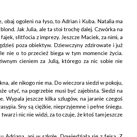
, obaj ogoleni na łyso, to Adrian i Kuba. Natalia ma
lond. Jak Julia, ale ta stoi trochę dalej. Czwórka na
fajek, słitfocia z imprezy. Jeszcze Maciek, za nimi, a
y gdzieś poza obiektyw. Dziewczyny zdzirowate i już
 ale nie o to przecież biega w tym momencie życia.
ziwnym cieniem za Julią, którego za nic sobie nie
kna, ale nikogo nie ma. Do wieczora siedzi w pokoju,
oże utyć, na pogrzebie musi być zajebista. Siedzi na
rze. Wypala jeszcze kilka szlugów, na jaranie czegoś
zasypia. Sny są ciężkie, nieprzyjemne i pełne śniegu.
warz i nic nie widzi, za to czuje, że ktoś tam jeszcze
 u Adriana, ani w szkole. Dowiedziała się z fejsa. Z