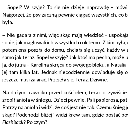
Sopel? W szyję? To się nie dzieje naprawdę – mówi
–
Najgorzej, że psy zaczną pewnie ciągać wszystkich, co by
była.
Nie gadała z nimi, więc skąd mają wiedzieć – uspokaja
–
sobie, jak maglowali ich wszystkich rok temu. Z kim była, d
potem ona poszła do domu, chciała się uczyć, każdy w sw
samo jak teraz. Sopel w szyję? Jak ktoś ma pecha, może b
ja, do jutra – Karolina skręca do swojego bloku, a Natali
jej tam kilka lat. Jednak niecodziennie dowiaduje się o
jeszcze musi zajarać. Przejęła się. Teraz. Dziwne.
Na dużym trawniku przed kościołem, teraz oczywiście z
zrobił anioła w śniegu. Dzieci pewnie. Pali papierosa, pa
Patrzy na anioła i widzi, że coś jest nie tak. Czemu śnieg
skąd? Podchodzi bliżej i widzi krew tam, gdzie postać p
Flashback
? Po czym?