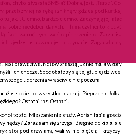
fon, chyba słyszała SMS-a? Dobra, jest. „Teraz”. Co,
, przelazły jej na rękę i zniknęły gdzieś pod kurtką.
no tu jak… Ciemno, bardzo ciemno. Zaczynają jej latać
nia sobie niedobór danych. Tłumaczył jej to kiedyś
dą fazę zatruć tym swoim pieprzeniem. Zarzuciła
go ich zjedzenie powoduje halucynacje. Zagadał cały
zi, jest prawdziwe. Kotów zresztą już nie ma, a wzory
yśli i chichocze. Spodobałoby się tej głupiej dziwce.
Pierwszego uderzenia właściwie nie poczuła.
ażał sobie to wszystko inaczej. Pieprzona Julka,
iężkiego? Ostatni raz. Ostatni.
ohol to zło. Mieszanie nie służy. Adrian łapie gościa
wy nędzy? Zaraz sam się zrzyga. Biegnie do kibla, ale
yk stoi pod drzwiami, wali w nie pięścią i krzyczy: