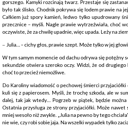
gorszego. Kamyki rozcinają twarz. Przestaje się zastan
było tak ślisko. Chodnik pokrywa się lodem prawie na jej
Całkiem już spory kamień, ledwo tylko upudrowany śnie
przecznice – myśli. Nagle prawie wytrzeźwiała, choć wc
oczywiste, że za chwilę upadnie, więc upada. Leży na ziemi 
Julia… – cichy głos, prawie szept. Może tylko w jej głowi
–
W tym samym momencie od dachu odrywa się potężny sop
sekundzie otwiera szeroko oczy. Widzi, że od drugiego ko
choć to przecież niemożliwe.
Do Karoliny wiadomość o pechowej śmierci przyjaciółki 
kuli się z papierosem. Myśli, że trochę szkoda, ale w s
dalej, tak jak wtedy… Pogrzeb w piątek, będzie można u
Ostatnia przysługa ze strony przyjaciółki. Może nawet 
mniej wesoło niż zwykle. „Julia na pewno by tego chciał
nie wie, czy robi sobie jaja. Na wszelki wypadek tylko za