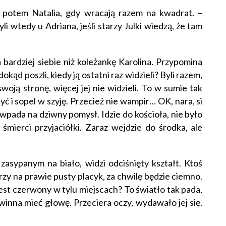
 potem Natalia, gdy wracają razem na kwadrat. –
li wtedy u Adriana, jeśli starzy Julki wiedzą, że tam
 bardziej siebie niż koleżankę Karolina. Przypomina
okąd poszli, kiedy ją ostatni raz widzieli? Byli razem,
oją stronę, więcej jej nie widzieli. To w sumie tak
yć i sopel w szyję. Przecież nie wampir… OK, nara, si
a wpada na dziwny pomysł. Idzie do kościoła, nie było
 śmierci przyjaciółki. Zaraz wejdzie do środka, ale
asypanym na biało, widzi odciśnięty kształt. Ktoś
trzy na prawie pusty placyk, za chwilę będzie ciemno.
 jest czerwony w tylu miejscach? To światło tak pada,
owinna mieć głowę. Przeciera oczy, wydawało jej się.