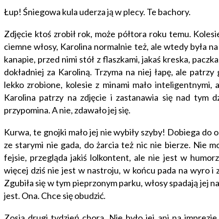
Łup! Śniegowa kula uderza ją w plecy. Te bachory.
Zdjęcie ktoś zrobił rok, może półtora roku temu. Kolesie
ciemne włosy, Karolina normalnie też, ale wtedy była na b
kanapie, przed nimi stół z flaszkami, jakaś kreska, paczka 
dokładniej za Karoliną. Trzyma na niej łapę, ale patrz
lekko zrobione, kolesie z minami mało inteligentnymi,
Karolina patrzy na zdjęcie i zastanawia się nad tym d
przypomina. A nie, zdawało jej się.
Kurwa, te gnojki mało jej nie wybiły szyby! Dobiega do o
ze starymi nie gada, do żarcia też nic nie bierze. Nie m
fejsie, przegląda jakiś lolkontent, ale nie jest w humo
więcej dziś nie jest w nastroju, w końcu pada na wyro i 
Zgubiła się w tym pieprzonym parku, włosy spadają jej na t
jest. Ona. Chce się obudzić.
Zosia drugi tydzień chora. Nie było jej ani na imprezie