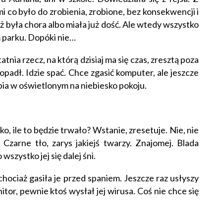
mi co było do zrobienia, zrobione, bez konsekwencji i
eż była chora albo miała już dość. Ale wtedy wszystko
 parku. Dopóki nie…
nia rzecz, na którą dzisiaj ma się czas, zresztą poza
opadł. Idzie spać. Chce zgasić komputer, ale jeszcze
sypia w oświetlonym na niebiesko pokoju.
sko, ile to będzie trwało? Wstanie, zresetuje. Nie, nie
? Czarne tło, zarys jakiejś twarzy. Znajomej. Blada
szystko jej się dalej śni.
chociaż gasiła je przed spaniem. Jeszcze raz usłyszy
itor, pewnie ktoś wysłał jej wirusa. Coś nie chce się