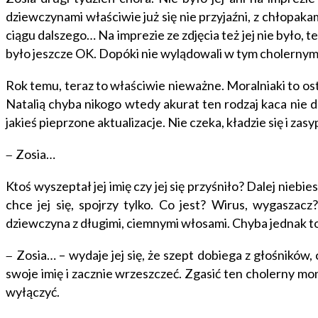
dziewczynami właściwie już się nie przyjaźni, z chłopaka
ciągu dalszego… Na imprezie ze zdjęcia też jej nie było, t
było jeszcze OK. Dopóki nie wylądowali w tym cholernym
Rok temu, teraz to właściwie nieważne. Moralniaki to ostat
Natalią chyba nikogo wtedy akurat ten rodzaj kaca nie d
jakieś pieprzone aktualizacje. Nie czeka, kładzie się i za
Zosia…
–
Ktoś wyszeptał jej imię czy jej się przyśniło? Dalej niebie
chce jej się, spojrzy tylko. Co jest? Wirus, wygaszacz
dziewczyna z długimi, ciemnymi włosami. Chyba jednak to w
Zosia… – wydaje jej się, że szept dobiega z głośników, 
–
swoje imię i zacznie wrzeszczeć. Zgasić ten cholerny mon
wyłączyć.