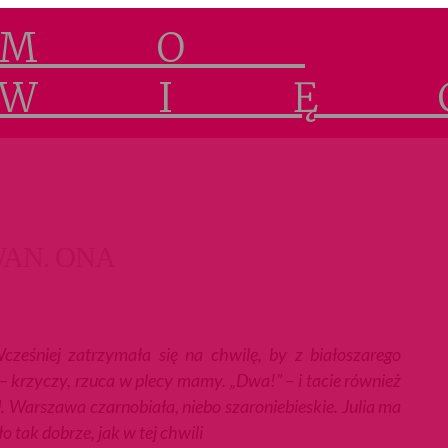
AN. ONA
cześniej zatrzymała się na chwilę, by z białoszarego
” – krzyczy, rzuca w plecy mamy. „Dwa!” – i tacie również
d. Warszawa czarnobiała, niebo szaroniebieskie. Julia ma
o tak dobrze, jak w tej chwili