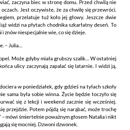
awiać, zaczyna biec w stronę domu. Przed chwilą nie
 oczach. Jest oczywiste, że za chwilę się przewróci.
giem, przelatuje tuż koło jej głowy. Jeszcze dwie
iąż widzi na płytach chodnika szkarłatny deseń. To
i znów niespecjalnie wie, co się dzieje.
e. – Julia…
el. Może gdyby miała grubszy szalik… W ostatniej
ńca ulicy zaczynają zapalać się latarnie. I widzi ją,
dociera w poniedziałek, gdy gdzieś na tyłach szkoły
umie sama była sobie winna. Życie będzie toczyło się
rwać się z lekcji i weekend zacznie się wcześniej.
się przejdzie. Potem pójdą się narąbać, może trochę
a” – mówi śmiertelnie poważnym głosem Natalia i nikt
ciągają się mocniej. Dzwoni dzwonek.