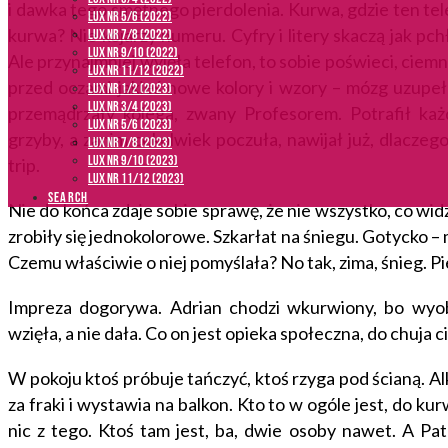
i dawka tego smętnego pierdolenia. Kurwa, gdzie ten tele
LUX NR 5/6 (2022)
kurwa? Nie kojarzy numeru. Cyfry i litery skaczą jak pchły
LUX NR 7/8 (2022)
LUX nr 9/10 (2022)
Ale przynajmniej wyjęła telefon, to sobie poświeci, ciem
LUX NR 11/12 (2022)
przed oczami jakieś nowe kolory i wzory – mózg uzupeł
LUX NR 1/2 (2023)
LUX NR 3/4 (2023)
przemądrzały kolega, zwany Profesorem. Potrafił każ
LUX NR 5/6 (2023)
grzyby, a zanim cokolwiek poczuła, nawijał już, dlacze
LUX NR 7/8 (2023)
LUX NR 9/10 (2023)
trip.
LUX NR 11/12 (2023)
SEARCH
Nie do końca zdaje sobie sprawę, że nie wszystko, co wid
zrobiły się jednokolorowe. Szkarłat na śniegu. Gotycko – m
Czemu właściwie o niej pomyślała? No tak, zima, śnieg. 
Impreza dogorywa. Adrian chodzi wkurwiony, bo wyobr
wzięła, a nie dała. Co on jest opieka społeczna, do chuja c
W pokoju ktoś próbuje tańczyć, ktoś rzyga pod ścianą. Alk
za fraki i wystawia na balkon. Kto to w ogóle jest, do kur
nic z tego. Ktoś tam jest, ba, dwie osoby nawet. A Patr