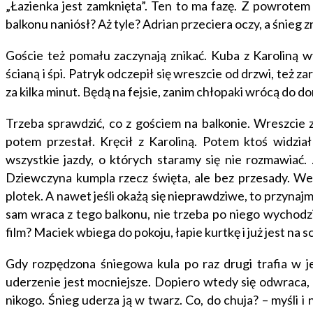
„Łazienka jest zamknięta”. Ten to ma fazę. Z powrotem 
balkonu naniósł? Aż tyle? Adrian przeciera oczy, a śnieg z
Goście też pomału zaczynają znikać. Kuba z Karoliną wy
ścianą i śpi. Patryk odczepił się wreszcie od drzwi, też za
za kilka minut. Będą na fejsie, zanim chłopaki wrócą do d
Trzeba sprawdzić, co z gościem na balkonie. Wreszcie z
potem przestał. Kręcił z Karoliną. Potem ktoś widzia
wszystkie jazdy, o których staramy się nie rozmawiać
Dziewczyna kumpla rzecz święta, ale bez przesady. We
plotek. A nawet jeśli okażą się nieprawdziwe, to przynajm
sam wraca z tego balkonu, nie trzeba po niego wychodzi
film? Maciek wbiega do pokoju, łapie kurtkę i już jest na 
Gdy rozpędzona śniegowa kula po raz drugi trafia w jej
uderzenie jest mocniejsze. Dopiero wtedy się odwraca, 
nikogo. Śnieg uderza ją w twarz. Co, do chuja? – myśli i 