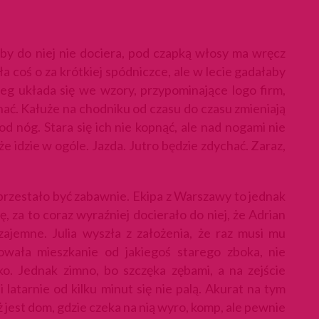
iby do niej nie dociera, pod czapką włosy ma wręcz
a coś o za krótkiej spódniczce, ale w lecie gadałaby
nieg układa się we wzory, przypominające logo firm,
znać. Kałuże na chodniku od czasu do czasu zmieniają
od nóg. Stara się ich nie kopnąć, ale nad nogami nie
że idzie w ogóle. Jazda. Jutro będzie zdychać. Zaraz,
ś przestało być zabawnie. Ekipa z Warszawy to jednak
za to coraz wyraźniej docierało do niej, że Adrian
zajemne. Julia wyszła z założenia, że raz musi mu
owała mieszkanie od jakiegoś starego zboka, nie
ko. Jednak zimno, bo szczęka zębami, a na zejście
latarnie od kilku minut się nie palą. Akurat na tym
ż jest dom, gdzie czeka na nią wyro, komp, ale pewnie