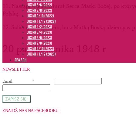
LUX NR 5/6 (2022)
11. Nastąpi wielki triumf Serca Matki Bożej, po któr
LUX NR 7/8 (2022)
Polskę.
LUX nr 9/10 (2022)
LUX NR 11/12 (2022)
12. Szliśmy z różańcem, bo z Matką Boską idziemy w p
LUX NR 1/2 (2023)
LUX NR 3/4 (2023)
LUX NR 5/6 (2023)
LUX NR 7/8 (2023)
20 października 1948 r
LUX NR 9/10 (2023)
LUX NR 11/12 (2023)
SEARCH
NEWSLETTER
Email
*
ZNAJDŹ NAS NA FACEBOOKU: