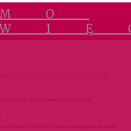
LSKA NARODEM WYBRANYM
n czas złoży atrybut swej wszechpotęgi.
j
eszczęśliwą ludzkością i zwiąże rozpętaną na ziemi