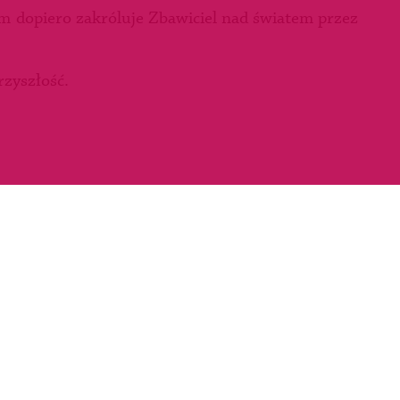
ym dopiero zakróluje Zbawiciel nad światem przez
rzyszłość.