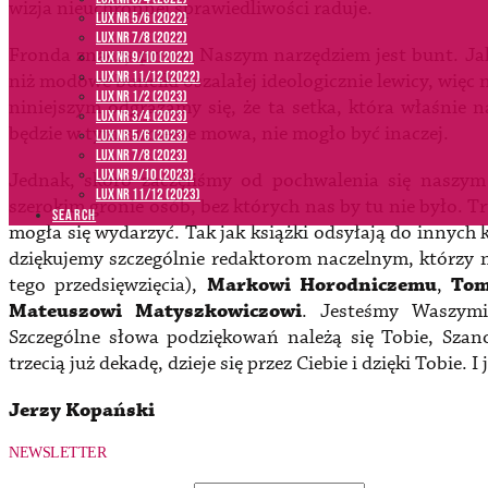
wizja nieuchronnej sprawiedliwości raduje.
LUX NR 5/6 (2022)
LUX NR 7/8 (2022)
Fronda znaczy proca. Naszym narzędziem jest bunt. Jak
LUX nr 9/10 (2022)
LUX NR 11/12 (2022)
niż modowe bunciki oszalałej ideologicznie lewicy, więc
LUX NR 1/2 (2023)
niniejszym odgrażamy się, że ta setka, która właśnie 
LUX NR 3/4 (2023)
będzie w tym numerze mowa, nie mogło być inaczej.
LUX NR 5/6 (2023)
LUX NR 7/8 (2023)
LUX NR 9/10 (2023)
Jednak, skoro zaczęliśmy od pochwalenia się naszy
LUX NR 11/12 (2023)
szerokim gronie osób, bez których nas by tu nie było. T
SEARCH
mogła się wydarzyć. Tak jak książki odsyłają do innych k
dziękujemy szczególnie redaktorom naczelnym, którzy 
tego przedsięwzięcia),
Markowi
Horodniczemu
,
Tom
Mateuszowi
Matyszkowiczowi
. Jesteśmy Waszymi 
Szczególne słowa podziękowań należą się Tobie, Szano
trzecią już dekadę, dzieje się przez Ciebie i dzięki Tobie.
Jerzy Kopański
NEWSLETTER