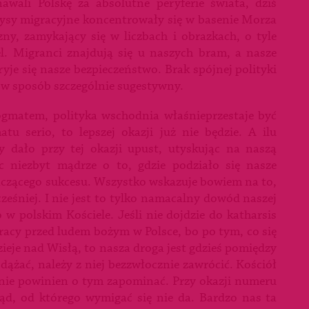
awali Polskę za absolutne peryferie świata, dziś
yzysy migracyjne koncentrowały się w basenie Morza
ny, zamykający się w liczbach i obrazkach, o tyle
l. Migranci znajdują się u naszych bram, a nasze
yje się nasze bezpieczeństwo. Brak spójnej polityki
ć w sposób szczególnie sugestywny.
dogmatem, polityka wschodnia właśnieprzestaje być
tu serio, to lepszej okazji już nie będzie. A ilu
dało przy tej okazji upust, utyskując na naszą
c niezbyt mądrze o to, gdzie podziało się nasze
naczącego sukcesu. Wszystko wskazuje bowiem na to,
ześniej. I nie jest to tylko namacalny dowód naszej
o w polskim Kościele. Jeśli nie dojdzie do katharsis
racy przed ludem bożym w Polsce, bo po tym, co się
 dzieje nad Wisłą, to nasza droga jest gdzieś pomiędzy
podążać, należy z niej bezzwłocznie zawrócić. Kościół
 nie powinien o tym zapominać. Przy okazji numeru
ąd, od którego wymigać się nie da. Bardzo nas ta