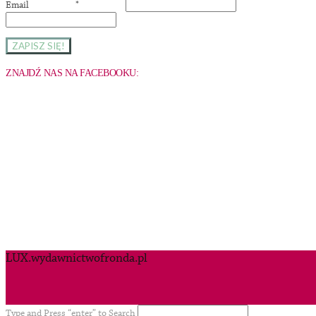
Email
*
ZNAJDŹ NAS NA FACEBOOKU:
LUX.wydawnictwofronda.pl
Type and Press “enter” to Search