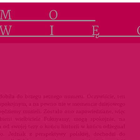
 dobiła do brzegu setnego numeru. Oczywiście, ten
i spokojnym, a na pewno nie w momencie dziejowego
będziemy musieli. Zostało ono zapowiedziane, więc
bieni wielbiciele Fukuyamy, mogą spokojnie, na
 od swojej tezy o końcu historii w końcu odżegnał
o. Jednak z perspektywy polskiej, dochodzi do