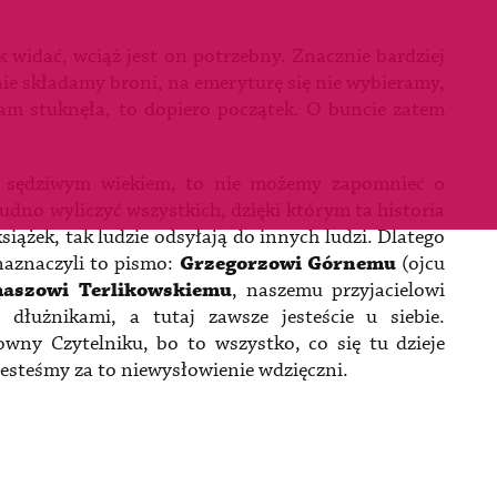
 widać, wciąż jest on potrzebny. Znacznie bardziej
 nie składamy broni, na emeryturę się nie wybieramy,
nam stuknęła, to dopiero początek. O buncie zatem
m sędziwym wiekiem, to nie możemy zapomnieć o
rudno wyliczyć wszystkich, dzięki którym ta historia
siążek, tak ludzie odsyłają do innych ludzi. Dlatego
naznaczyli to pismo:
Grzegorzowi
Górnemu
(ojcu
aszowi Terlikowskiemu
, naszemu przyjacielowi
dłużnikami, a tutaj zawsze jesteście u siebie.
wny Czytelniku, bo to wszystko, co się tu dzieje
 I jesteśmy za to niewysłowienie wdzięczni.