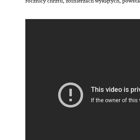
rocznicy chrztu, żołnierzach wyklętych, powsta