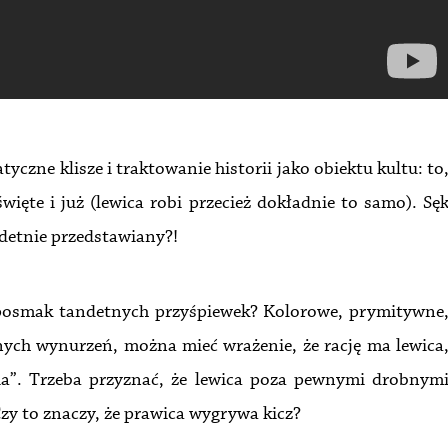
yczne klisze i traktowanie historii jako obiektu kultu: to
święte i już (lewica robi przecież dokładnie to samo). Sę
ndetnie przedstawiany?!
posmak tandetnych przyśpiewek? Kolorowe, prymitywne
znych wynurzeń, można mieć wrażenie, że rację ma lewica
nia”. Trzeba przyznać, że lewica poza pewnymi drobnym
Czy to znaczy, że prawica wygrywa kicz?