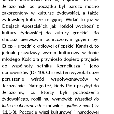
Jerozolimski od początku był bardzo mocno
zakorzeniony w kulturze żydowskiej, a także
żydowskiej kulturze religijnej. Widać to już w
Dziejach Apostolskich, jak Kościół wychodzi z
kultury żydowskiej do kultury greckiej. Bo
chociaż pierwszym ochrzczonym goyem był
Etiop – urzędnik królowej etiopskiej Kandaki, to
jednak prawdziwy wyłom kulturowy w łonie
młodego Kościoła przyniosło dopiero przyjęcie
do wspólnoty setnika Korneliusza i jego
domowników (Dz 10). Chrzest ten wywołał duże
poruszenie wśród współwyznawców w
Jerozolimie. Dlatego też, kiedy Piotr przybył do
Jerozolimy, ci, którzy byli pochodzenia
żydowskiego, robili mu wymówki:
Wszedłeś do
ludzi nieobrzezanych
– mówili –
i jadłeś z nimi
(Dz
11,1-3). Poczucie więzi kulturowej i narodowej