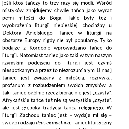
jeśli ktoś tańczy to trzy razy się modli. Wśród
mistyków znajdujemy chwile tańca jako wyraz
pełni miłości do Boga. Takie były też i
wyobrażenia liturgii niebieskiej, chociażby u
Doktora Anielskiego. Taniec w liturgii na
obszarze Europy nigdy nie był popularny. Tylko
bodajże z Kordobie wprowadzano tańce do
liturgii. Natomiast taniec jako taki w tym naszym
rzymskim podejściu do liturgii jest czymś
niespotkanym a przez to niezrozumiałym. U nas j
taniec jest związany z miłością, rozrywką,
profanum, z rozbudzeniem swoich zmysłów, a
taki taniec ogólnie rzecz biorąc nie jest „czysty”.
Afrykańskie tańce też nie są wszystkie „czyste”,
ale jest głęboka tradycja tańca religijnego. W
liturgii Zachodu taniec jest – wydaje mi się –
swego rodzaju
deus ex machina
. Taniec liturgiczny