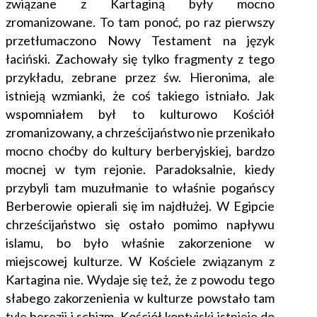
związane z Kartaginą były mocno
zromanizowane. To tam ponoć, po raz pierwszy
przetłumaczono Nowy Testament na język
łaciński. Zachowały się tylko fragmenty z tego
przykładu, zebrane przez św. Hieronima, ale
istnieją wzmianki, że coś takiego istniało. Jak
wspomniałem był to kulturowo Kościół
zromanizowany, a chrześcijaństwo nie przenikało
mocno choćby do kultury berberyjskiej, bardzo
mocnej w tym rejonie. Paradoksalnie, kiedy
przybyli tam muzułmanie to właśnie pogańscy
Berberowie opierali się im najdłużej. W Egipcie
chrześcijaństwo się ostało pomimo napływu
islamu, bo było właśnie zakorzenione w
miejscowej kulturze. W Kościele związanym z
Kartagina nie. Wydaje się też, że z powodu tego
słabego zakorzenienia w kulturze powstało tam
tyle herezji i schizm. Kościół koptyjski istnieje do