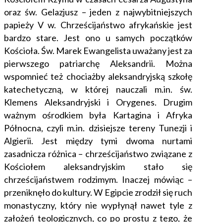
oraz św. Gelazjusz – jeden z najwybitniejszych
papieży V w. Chrześcijaństwo afrykańskie jest
bardzo stare. Jest ono u samych początków
Kościoła. Św. Marek Ewangelista uważany jest za
pierwszego patriarchę Aleksandrii. Można
wspomnieć też chociażby aleksandryjską szkołę
katechetyczną, w której nauczali m.in. św.
Klemens Aleksandryjski i Orygenes. Drugim
ważnym ośrodkiem była Kartagina i Afryka
Północna, czyli m.in. dzisiejsze tereny Tunezji i
Algierii. Jest między tymi dwoma nurtami
zasadnicza różnica – chrześcijaństwo związane z
Kościołem aleksandryjskim stało się
chrześcijaństwem rodzimym. Inaczej mówiąc –
przeniknęło do kultury. W Egipcie zrodził się ruch
monastyczny, który nie wypłynął nawet tyle z
założeń teologicznych, co po prostu z tego, że