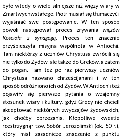
było wtedy o wiele silniejsze niż więzy wiary w
Zmartwychwstałego. Piotr musiał się tłumaczyć i
wyjaśniać swe postępowanie. W ten sposób
powoli następował proces zrywania
więzów
Kościoła z synagogą
. Proces ten znacznie
przyśpieszyła misyjna wspólnota w Antiochii.
Tam niektórzy z uczniów Chrystusa zwrócili się
nie tylko do Żydów, ale także do Greków, a zatem
do pogan. Tam też po raz pierwszy uczniów
Chrystusa nazwano chrześcijanami i w ten
sposób odróżniono ich od Żydów. W Antiochii też
pojawiły się pierwsze pytania o wzajemny
stosunek wiary i kultury, gdyż Grecy nie chcieli
akceptować niektórych zwyczajów żydowskich,
jak choćby obrzezania. Kłopotliwe kwestie
rozstrzygnął tzw. Sobór Jerozolimski (ok. 50 r.),
który miał zasadnicze znaczenie z punktu