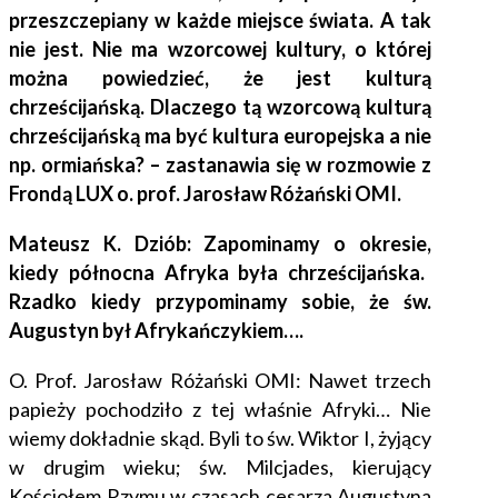
przeszczepiany w każde miejsce świata. A tak
nie jest. Nie ma wzorcowej kultury, o której
można powiedzieć, że jest kulturą
chrześcijańską. Dlaczego tą wzorcową kulturą
chrześcijańską ma być kultura europejska a nie
np. ormiańska? – zastanawia się w rozmowie z
Frondą LUX o. prof. Jarosław Różański OMI.
Mateusz K. Dziób: Zapominamy o okresie
,
kiedy północna Afryka była chrześcijańska.
Rzadko kiedy przypominamy sobie, że św.
Augustyn był Afrykańczykiem….
O. Prof. Jarosław Różański OMI: Nawet trzech
papieży pochodziło z tej właśnie Afryki… Nie
wiemy dokładnie skąd. Byli to św. Wiktor I, żyjący
w drugim wieku; św. Milcjades, kierujący
Kościołem Rzymu w czasach cesarza Augustyna