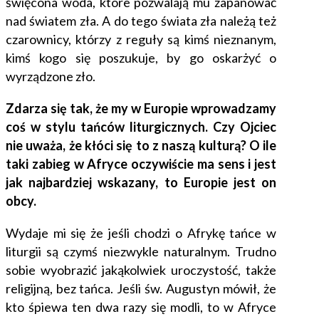
święcona woda, które pozwalają mu zapanować
nad światem zła. A do tego świata zła należą też
czarownicy, którzy z reguły są kimś nieznanym,
kimś kogo się poszukuje, by go oskarżyć o
wyrządzone zło.
Zdarza się tak, że my w Europie wprowadzamy
coś w stylu tańców liturgicznych. Czy Ojciec
nie uważa, że kłóci się to z naszą kulturą? O ile
taki zabieg w Afryce oczywiście ma sens i jest
jak najbardziej wskazany, to Europie jest on
obcy.
Wydaje mi się że jeśli chodzi o Afrykę tańce w
liturgii są czymś niezwykle naturalnym. Trudno
sobie wyobrazić jakąkolwiek uroczystość, także
religijną, bez tańca. Jeśli św. Augustyn mówił, że
kto śpiewa ten dwa razy się modli, to w Afryce