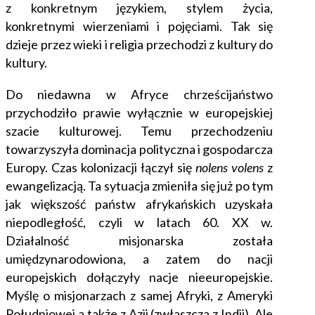
z konkretnym językiem, stylem życia,
konkretnymi wierzeniami i pojęciami. Tak się
dzieje przez wieki i religia przechodzi z kultury do
kultury.
Do niedawna w Afryce chrześcijaństwo
przychodziło prawie wyłącznie w europejskiej
szacie kulturowej. Temu przechodzeniu
towarzyszyła dominacja polityczna i gospodarcza
Europy. Czas kolonizacji łączył się
nolens volens
z
ewangelizacją. Ta sytuacja zmieniła się już po tym
jak większość państw afrykańskich uzyskała
niepodległość, czyli w latach 60. XX w.
Działalność misjonarska została
umiędzynarodowiona, a zatem do nacji
europejskich dołączyły nacje nieeuropejskie.
Myślę o misjonarzach z samej Afryki, z Ameryki
Południowej a także z Azji (zwłaszcza z Indii). Ale