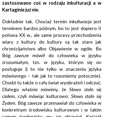
zastosowano coś w rodzaju inkulturacji a w
Kartaginie już nie
.
Dokładnie tak. Chociaż termin
inkulturacja
jest
terminem bardzo późnym, bo to jest dopiero II
połowa XX w., ale same procesy przechodzenia
wiary z kultury do kultury są tak stare jak
chrześcijaństwo albo Objawienie w ogóle. Bo
Bóg zawsze mówił do człowieka w języku
zrozumiałym, tzn. w języku, którym się on
posługuje (i to nie tylko w znaczeniu języka
mówionego – tak jak to rozumiemy potocznie).
Chodzi tu także o cały świat wyobrażeń i odczuć.
Dlatego właśnie mówimy, że
Słowo stało się
ciałem
,
czyli mówiąc kulturowo:
Słowo stało się
Żydem.
Bóg zawsze przemawiał do człowieka w
konkretnym środowisku kulturowym i w takim
samym środowisku mu się objawiał. Kościół