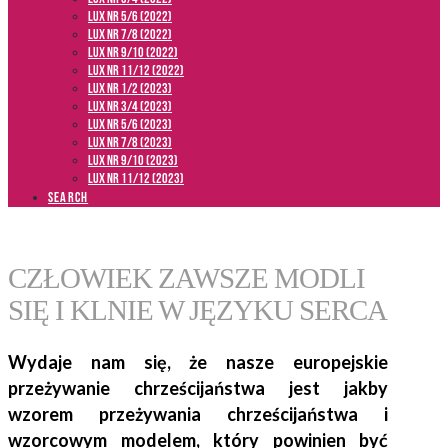
LUX NR 5/6 (2022)
LUX NR 7/8 (2022)
LUX nr 9/10 (2022)
LUX NR 11/12 (2022)
LUX NR 1/2 (2023)
LUX NR 3/4 (2023)
LUX NR 5/6 (2023)
LUX NR 7/8 (2023)
LUX NR 9/10 (2023)
LUX NR 11/12 (2023)
SEARCH
CZŁOWIEK ZAWSZE MODLI
SIĘ I KLNIE W JĘZYKU SERCA
Wydaje nam się, że nasze europejskie
przeżywanie chrześcijaństwa jest jakby
wzorem przeżywania chrześcijaństwa i
wzorcowym modelem, który powinien być